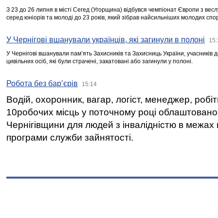
З 23 до 26 липня в місті Сегед (Угорщина) відбувся чемпіонат Європи з вес
серед юніорів та молоді до 23 років, який зібрав найсильніших молодих спо
У Чернігові вшанували українців, які загинули в полоні
15:
У Чернігові вшанували пам’ять Захисників та Захисниць України, учасників
цивільних осіб, які були страчені, закатовані або загинули у полоні.
Робота без бар’єрів
15:14
Водій, охоронник, вагар, логіст, менеджер, робі
10робочих місць у поточному році облаштован
Чернігівщини для людей з інвалідністю в межах
програми служби зайнятості.