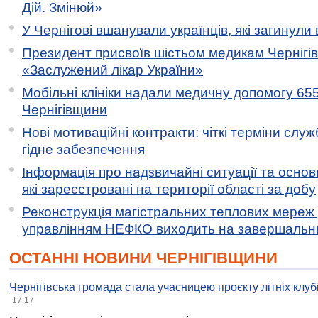
Дій. Змінюй»
У Чернігові вшанували українців, які загинули 
Президент присвоїв шістьом медикам Чернігі
«Заслужений лікар України»
Мобільні клініки надали медичну допомогу 65
Чернігівщини
Нові мотиваційні контракти: чіткі терміни служ
гідне забезпечення
Інформація про надзвичайні ситуації та основн
які зареєстровані на території області за добу
Реконструкція магістральних теплових мереж у
управлінням НЕФКО виходить на завершальн
ОСТАННІ НОВИНИ ЧЕРНІГІВЩИНИ
Чернігівська громада стала учасницею проєкту літніх клуб
17:17