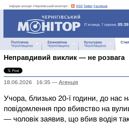
Інформ-агенція «Чернігівський монітор»:
RSS
Twitter
Facebook
Інформ-агенція
«Чернігівський монітор»
05:39
П`ятниця, 7 серпня,
Політична
Економічна
Культурна
Стил
Чернігівщина
Чернігівщина
Чернігівщина
Неправдивий виклик — не розвага
18.06.2026 16:35
—
Агенцiя
Учора, близько 20-ї години, до нас 
повідомлення про вбивство на вулиц
— чоловік заявив, що вбив водія так