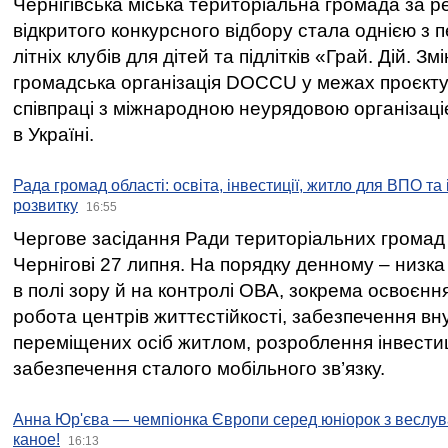
Чернігівська міська територіальна громада за 
відкритого конкурсного відбору стала однією з
літніх клубів для дітей та підлітків «Грай. Дій. З
громадська організація DOCCU у межах проєкту 
співпраці з міжнародною неурядовою організаціє
в Україні.
Рада громад області: освіта, інвестиції, житло для ВПО та
розвитку
16:55
Чергове засідання Ради територіальних громад 
Чернігові 27 липня. На порядку денному – низка
в полі зору й на контролі ОВА, зокрема освоєння
робота центрів життєстійкості, забезпечення вн
переміщених осіб житлом, розроблення інвестиц
забезпечення сталого мобільного зв’язку.
Анна Юр'єва — чемпіонка Європи серед юніорок з веслув
каное!
16:13