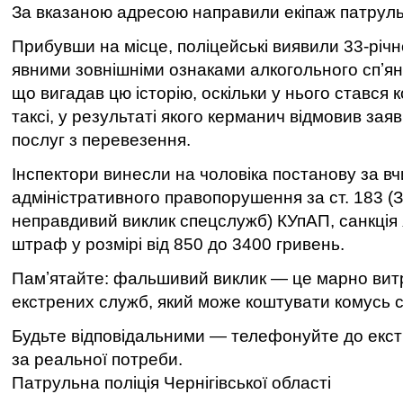
За вказаною адресою направили екіпаж патруль
Прибувши на місце, поліцейські виявили 33-річ
явними зовнішніми ознаками алкогольного спʼяні
що вигадав цю історію, оскільки у нього стався к
таксі, у результаті якого керманич відмовив зая
послуг з перевезення.
Інспектори винесли на чоловіка постанову за в
адміністративного правопорушення за ст. 183 (
неправдивий виклик спецслужб) КУпАП, санкція 
штраф у розмірі від 850 до 3400 гривень.
Памʼятайте: фальшивий виклик — це марно вит
екстрених служб, який може коштувати комусь 
Будьте відповідальними — телефонуйте до екс
за реальної потреби.
Патрульна поліція Чернігівської області