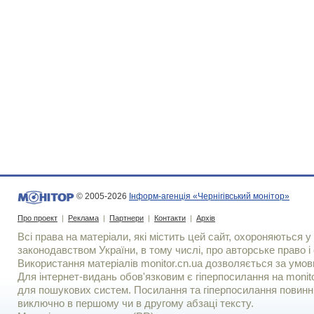
© 2005-2026
Інформ-агенція «Чернігівський монітор»
Про проект
|
Реклама
|
Партнери
|
Контакти
|
Архів
Всі права на матеріали, які містить цей сайт, охороняються у 
законодавством України, в тому числі, про авторське право і 
Використання матерiалiв monitor.cn.ua дозволяється за умов
Для iнтернет-видань обов'язковим є гiперпосилання на monito
для пошукових систем. Посилання та гіперпосилання повинні
виключно в першому чи в другому абзаці тексту.