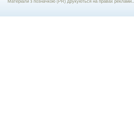
Матеріали з позначкою (PR) друкуються на правах реклами..