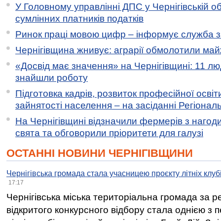
У Головному управлінні ДПС у Чернігівській о
сумлінних платників податків
Ринок праці мовою цифр – інформує служба з
Чернігівщина жнивує: аграрії обмолотили майж
«Досвід має значення» на Чернігівщині: 11 лю
знайшли роботу
Підготовка кадрів, розвиток професійної освіт
зайнятості населення – на засіданні Регіонал
На Чернігівщині відзначили фермерів з нагод
свята та обговорили пріоритети для галузі
ОСТАННІ НОВИНИ ЧЕРНІГІВЩИНИ
Чернігівська громада стала учасницею проєкту літніх клуб
17:17
Чернігівська міська територіальна громада за 
відкритого конкурсного відбору стала однією з