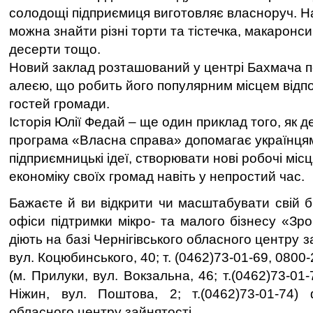
солодощі підприємиця виготовляє власноруч. На 
можна знайти різні торти та тістечка, макаронси,
десерти тощо.
Новий заклад розташований у центрі Бахмача по
алеєю, що робить його популярним місцем відпо
гостей громади.
Історія Юлії Федай – ще один приклад того, як 
програма «Власна справа» допомагає українця
підприємницькі ідеї, створювати нові робочі міс
економіку своїх громад навіть у непростий час.
Бажаєте й ви відкрити чи масштабувати свій б
офіси підтримки мікро- та малого бізнесу «Зроб
діють на базі Чернігівського обласного центру за
вул. Коцюбинського, 40; т. (0462)73-01-69, 0800
(м. Прилуки, вул. Вокзальна, 46; т.(0462)73-01-
Ніжин, вул. Поштова, 2; т.(0462)73-01-74) ф
обласного центру зайнятості.