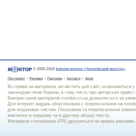
© 2005-2026
Інформ-агенція «Чернігівський монітор»
Про проект
|
Реклама
|
Партнери
|
Контакти
|
Архів
Всі права на матеріали, які містить цей сайт, охороняються у 
законодавством України, в тому числі, про авторське право і 
Використання матерiалiв monitor.cn.ua дозволяється за умов
Для iнтернет-видань обов'язковим є гiперпосилання на monito
для пошукових систем. Посилання та гіперпосилання повинні
виключно в першому чи в другому абзаці тексту.
Матеріали з позначкою (PR) друкуються на правах реклами..