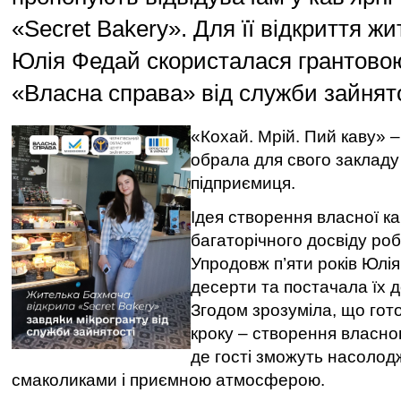
«Secret Bakery». Для її відкриття ж
Юлія Федай скористалася грантово
«Власна справа» від служби зайнято
«Кохай. Мрій. Пий каву» –
обрала для свого заклад
підприємиця.
Ідея створення власної ка
багаторічного досвіду ро
Упродовж п’яти років Юлі
десерти та постачала їх д
Згодом зрозуміла, що гот
кроку – створення власног
де гості зможуть насолодж
смаколиками і приємною атмосферою.