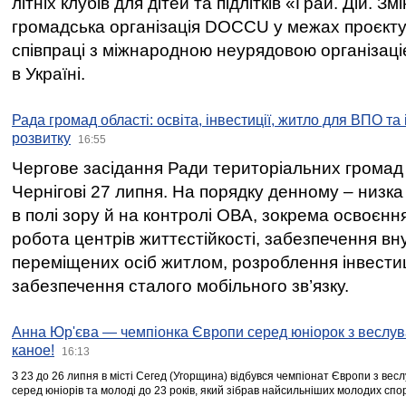
літніх клубів для дітей та підлітків «Грай. Дій. З
громадська організація DOCCU у межах проєкту 
співпраці з міжнародною неурядовою організаціє
в Україні.
Рада громад області: освіта, інвестиції, житло для ВПО та
розвитку
16:55
Чергове засідання Ради територіальних громад 
Чернігові 27 липня. На порядку денному – низка
в полі зору й на контролі ОВА, зокрема освоєння
робота центрів життєстійкості, забезпечення вн
переміщених осіб житлом, розроблення інвестиц
забезпечення сталого мобільного зв’язку.
Анна Юр'єва — чемпіонка Європи серед юніорок з веслув
каное!
16:13
З 23 до 26 липня в місті Сегед (Угорщина) відбувся чемпіонат Європи з вес
серед юніорів та молоді до 23 років, який зібрав найсильніших молодих спо