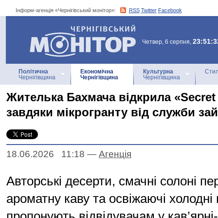
Інформ-агенція «Чернігівський монітор»:
RSS
Twitter
Facebook
Інформ-агенція
«Чернігівський монітор»
23:51:3
Четвер, 6 серпня,
Політична
Економічна
Культурна
Стил
Чернігівщина
Чернігівщина
Чернігівщина
Жителька Бахмача відкрила «Secret
завдяки мікрогранту від служби зай
18.06.2026 11:18
—
Агенцiя
Авторські десерти, смачні солоні пе
ароматну каву та освіжаючі холодні 
пропонують відвідувачам у кав’ярні