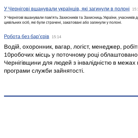
У Чернігові вшанували українців, які загинули в полоні
15:
У Чернігові вшанували пам’ять Захисників та Захисниць України, учасників
цивільних осіб, які були страчені, закатовані або загинули у полоні.
Робота без бар’єрів
15:14
Водій, охоронник, вагар, логіст, менеджер, робі
10робочих місць у поточному році облаштован
Чернігівщини для людей з інвалідністю в межах
програми служби зайнятості.