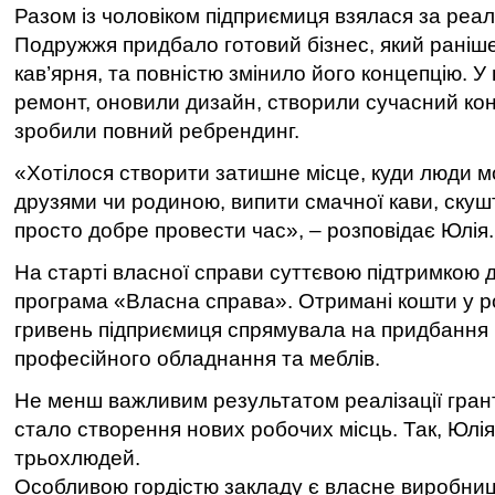
Разом із чоловіком підприємиця взялася за реалі
Подружжя придбало готовий бізнес, який раніш
кав’ярня, та повністю змінило його концепцію. 
ремонт, оновили дизайн, створили сучасний кон
зробили повний ребрендинг.
«Хотілося створити затишне місце, куди люди м
друзями чи родиною, випити смачної кави, скуш
просто добре провести час», – розповідає Юлія.
На старті власної справи суттєвою підтримкою д
програма «Власна справа». Отримані кошти у ро
гривень підприємиця спрямувала на придбання 
професійного обладнання та меблів.
Не менш важливим результатом реалізації гран
стало створення нових робочих місць. Так, Юл
трьохлюдей.
Особливою гордістю закладу є власне виробницт