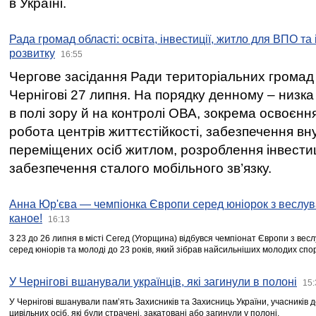
в Україні.
Рада громад області: освіта, інвестиції, житло для ВПО та
розвитку
16:55
Чергове засідання Ради територіальних громад 
Чернігові 27 липня. На порядку денному – низка
в полі зору й на контролі ОВА, зокрема освоєння
робота центрів життєстійкості, забезпечення вн
переміщених осіб житлом, розроблення інвестиц
забезпечення сталого мобільного зв’язку.
Анна Юр'єва — чемпіонка Європи серед юніорок з веслув
каное!
16:13
З 23 до 26 липня в місті Сегед (Угорщина) відбувся чемпіонат Європи з вес
серед юніорів та молоді до 23 років, який зібрав найсильніших молодих спо
У Чернігові вшанували українців, які загинули в полоні
15:
У Чернігові вшанували пам’ять Захисників та Захисниць України, учасників
цивільних осіб, які були страчені, закатовані або загинули у полоні.