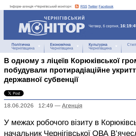
Інформ-агенція «Чернігівський монітор»:
RSS
Twitter
Facebook
Інформ-агенція
«Чернігівський монітор»
16:19:4
Четвер, 6 серпня,
Політична
Економічна
Культурна
Стил
Чернігівщина
Чернігівщина
Чернігівщина
В одному з ліцеїв Корюківської гр
побудували протирадіаційне укритт
державної субвенції
18.06.2026 12:49
—
Агенцiя
У межах робочого візиту в Корюківс
начальник Чернігівської ОВА В’ячес