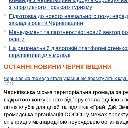
Команда з Чернігівщини здобула «бронзу» на 
зі спортивного гірського туризму
Підготовка до нового навчального року: нарад
закладів освіти Чернігівщини
Менеджмент та партнерство: новий вектор ро
освіти
На регіональній діалоговій платформі стейкх
перспективи для молоді
ОСТАННІ НОВИНИ ЧЕРНІГІВЩИНИ
Чернігівська громада стала учасницею проєкту літніх клуб
17:17
Чернігівська міська територіальна громада за 
відкритого конкурсного відбору стала однією з
літніх клубів для дітей та підлітків «Грай. Дій. З
громадська організація DOCCU у межах проєкту 
співпраці з міжнародною неурядовою організаціє