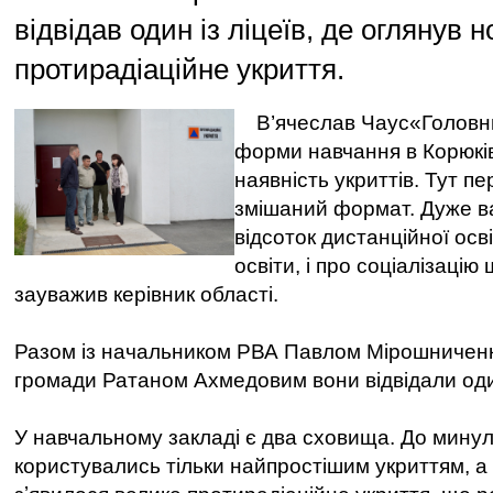
відвідав один із ліцеїв, де оглянув
протирадіаційне укриття.
В’ячеслав Чаус«Головн
форми навчання в Корюків
наявність укриттів. Тут п
змішаний формат. Дуже в
відсоток дистанційної освіт
освіти, і про соціалізацію 
зауважив керівник області.
Разом із начальником РВА Павлом Мірошниченк
громади Ратаном Ахмедовим вони відвідали один
У навчальному закладі є два сховища. До минул
користувались тільки найпростішим укриттям, а 