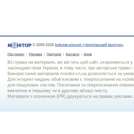
© 2005-2026
Інформ-агенція «Чернігівський монітор»
Про проект
|
Реклама
|
Партнери
|
Контакти
|
Архів
Всі права на матеріали, які містить цей сайт, охороняються у 
законодавством України, в тому числі, про авторське право і 
Використання матерiалiв monitor.cn.ua дозволяється за умов
Для iнтернет-видань обов'язковим є гiперпосилання на monito
для пошукових систем. Посилання та гіперпосилання повинні
виключно в першому чи в другому абзаці тексту.
Матеріали з позначкою (PR) друкуються на правах реклами..