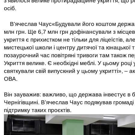
зʼявилося велике протирадіаційне укриття, що 
осіб.
В’ячеслав Чаус«Будували його коштом державн
млн грн. Ще 6,7 млн грн дофінансували з місце
укриття є прихистком не тільки для ліцеїстів, але
мистецької школи і центру дитячої та юнацької т
позаурочний час повітряні тривоги там також пе
Укриття велике. Є необхідні меблі. У цьому році 
святкували свій випускний у цьому укритті», – 
ОВА.
Він зауважив: важливо, що держава інвестує в б
Чернігівщині. В’ячеслав Чаус подякував громаді
підтримку таких проєктів.