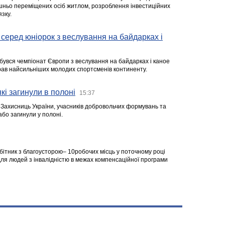
ішньо переміщених осіб житлом, розроблення інвестиційних
зку.
серед юніорок з веслування на байдарках і
ідбувся чемпіонат Європи з веслування на байдарках і каное
ібрав найсильніших молодих спортсменів континенту.
кі загинули в полоні
15:37
а Захисниць України, учасників добровольчих формувань та
 або загинули у полоні.
робітник з благоусторою– 10робочих місць у поточному році
я людей з інвалідністю в межах компенсаційної програми