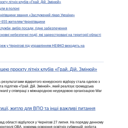
кту літніх клубів «Грай. Дій. Змінюй»
ули в полоні
нігівщини звання «Заслужений лікар України»
у 655 жителям Чернігівщини
 служби, вибір посади, гідне забезпечення
новні небезпечні події, які зареєстровані на території області
реж у Чернігові під управлінням НЕФКО виходить на
цею проєкту літніх клубів «Грай. Дій. Змінюй»
а результатами відкритого конкурсного відбору стала однією з
та підлітків «Грай. Дій. Змінюй», який реалізує громадська
rward у співпраці з міжнародною неурядовою організацією War
стиції, житло для ВПО та інші важливі питання
ад області відбулося у Чернігові 27 липня. На порядку денному
 контролі ОВА, зокрема освоєння освітніх субвенцій, робота