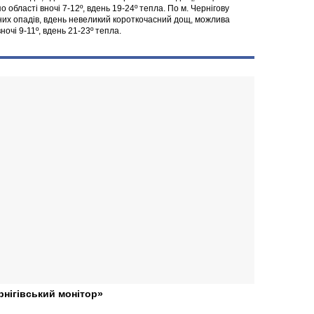
о області вночі 7-12º, вдень 19-24º тепла. По м. Чернігову
отних опадів, вдень невеликий короткочасний дощ, можлива
ночі 9-11º, вдень 21-23º тепла.
рнігівський монітор»