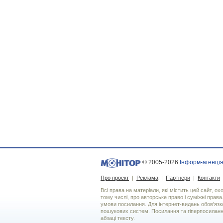
© 2005-2026
Інформ-агенція
Про проект
|
Реклама
|
Партнери
|
Контакти
Всі права на матеріали, які містить цей сайт, о
тому числі, про авторське право і суміжні права
умови посилання. Для iнтернет-видань обов'язко
пошукових систем. Посилання та гіперпосиланн
абзаці тексту.