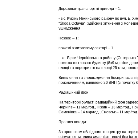
Дорожньо-транспортні пригоди – 1:
- в с. Курінь Ніжинського району по вул. Б. 
"Škoda Octavia" здійснив зіткнення з мопедо
ушкодження.
Пожежі – 1:
пожежі в житловому секторі – 1:
- в с. Бірки Чернігівського району (Остерська 
пожежа житлового будинку (8х9 м, стіни дере
площі та перекриття на площі 25 кв.м, пошк
Виявлення та знешкодження боєприпасів: пір
призначенням, виявлено 26 ВНП (з початку б
Радіаційний фон:
На території області радіаційний фон зареєс
Чернігів – 11 мкр/год., Ніжин – 13 мкр/год., Пр
Семенівка – 14 мкр/год., Сновськ – 11 мкр/год.
Прогноз погоди:
За прогнозом облгідрометеоцентру на територ
очікується мінлива хмарність, вночі без іст