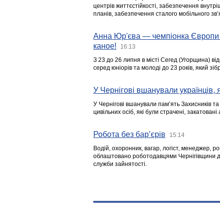
центрів життєстійкості, забезпечення внутр
планів, забезпечення сталого мобільного зв’я
Анна Юр'єва — чемпіонка Європи 
каное!
16:13
З 23 до 26 липня в місті Сегед (Угорщина) в
серед юніорів та молоді до 23 років, який з
У Чернігові вшанували українців, я
У Чернігові вшанували пам’ять Захисників т
цивільних осіб, які були страчені, закатовані
Робота без бар’єрів
15:14
Водій, охоронник, вагар, логіст, менеджер, 
облаштовано роботодавцями Чернігівщини дл
служби зайнятості.