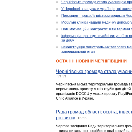
Чернігівська громада стала учасницею проє
У Чернігові вшанували українців, які загин
Президент присвоїв шістьом медикам Чер
Мобільні клініки надали медичну допомог
Нові мотиваційні контракти: чіткі терміни
Інформація про надзвичайні ситуації та ос
за добу
Реконструкція магістральних теплових ме
завершальний етап
ОСТАННІ НОВИНИ ЧЕРНІГІВЩИНИ
Чернігівська громада стала учасни
17:17
Чернігівська міська територіальна громада з
переможниць проєкту літніх клубів для дітей 
організація DOCCU у межах проєкту PlayItFo
Child Alliance в Україні.
Рада громад області: освіта, інве
розвитку
16:55
Чергове засідання Ради територіальних гром
– низка питань, що постійно в полі зору й на