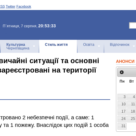
RSS
Twitter
Facebook
20:53:33
П`ятниця, 7 серпня,
Культурна
Стиль життя
Освіта
Відпочинок
Чернігівщина
ичайні ситуації та основні
АНОНСИ 
 зареєстровані на території
Пн
Вт
3
4
10
11
17
18
ровано 2 небезпечні події, а саме: 1
24
25
 та 1 пожежу. Внаслідок цих подій 1 особа
31