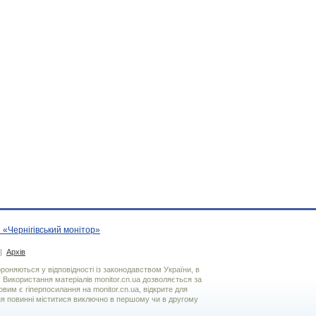
 «Чернігівський монітор»
|
Архів
хороняються у відповідності із законодавством України, в
. Використання матерiалiв monitor.cn.ua дозволяється за
вим є гiперпосилання на monitor.cn.ua, відкрите для
я повинні міститися виключно в першому чи в другому