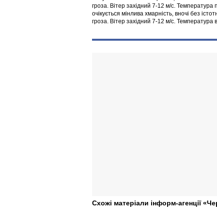
гроза. Вітер західний 7-12 м/с. Температура п
очікується мінлива хмарність, вночі без іст
гроза. Вітер західний 7-12 м/с. Температура в
Схожі матеріали інформ-агенції «Че