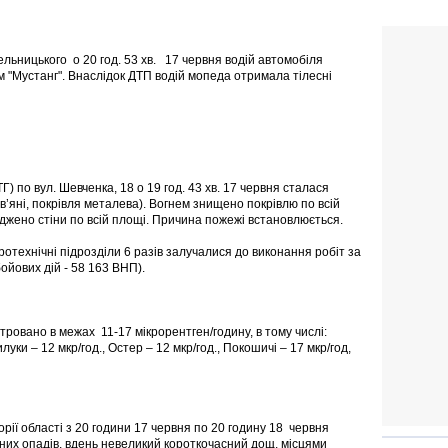
Хмельницького о 20 год. 53 хв. 17 червня водій автомобіля
м "Мустанг". Внаслідок ДТП водій мопеда отримала тілесні
ТГ) по вул. Шевченка, 18 о 19 год. 43 хв. 17 червня сталася
в’яні, покрівля металева). Вогнем знищено покрівлю по всій
оджено стіни по всій площі. Причина пожежі встановлюється.
отехнічні підрозділи 6 разів залучалися до виконання робіт за
ойових дій - 58 163 ВНП).
тровано в межах 11-17 мікрорентген/годину, в тому числі:
илуки – 12 мкр/год., Остер – 12 мкр/год., Покошичі – 17 мкр/год,
ії області з 20 години 17 червня по 20 годину 18 червня
отних опадів, вдень невеликий короткочасний дощ, місцями