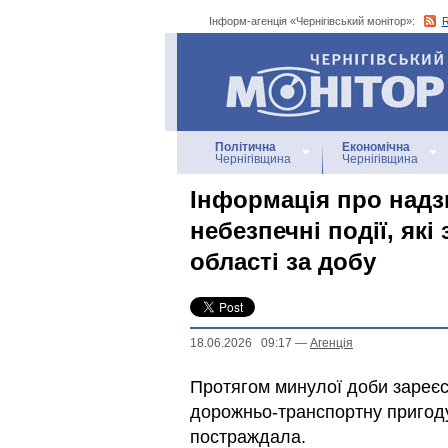
Інформ-агенція «Чернігівський монітор»:
Інформ-агенція
«Чернігівський монітор»
Політична
Економічна
Чернігівщина
Чернігівщина
Інформація про надзв
небезпечні події, які
області за добу
18.06.2026 09:17
—
Агенцiя
Протягом минулої доби зареєст
дорожньо-транспортну пригоду
постраждала.