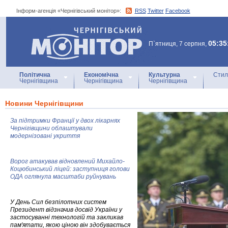
Інформ-агенція «Чернігівський монітор»:
RSS
Twitter
Facebook
Інформ-агенція
«Чернігівський монітор»
05:35
П`ятниця, 7 серпня,
Політична
Економічна
Культурна
Стил
Чернігівщина
Чернігівщина
Чернігівщина
Новини Чернігівщини
За підтримки Франції у двох лікарнях
Чернігівщини облаштували
модернізовані укриття
Ворог атакував відновлений Михайло-
Коцюбинський ліцей: заступниця голови
ОДА оглянула масштаби руйнувань
У День Сил безпілотних систем
Президент відзначив досвід України у
застосуванні технологій та закликав
пам'ятати, якою ціною він здобувається