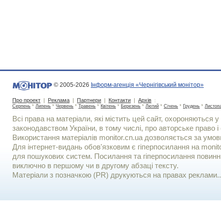
© 2005-2026
Інформ-агенція «Чернігівський монітор»
Про проект
|
Реклама
|
Партнери
|
Контакти
|
Архів
:
Серпень
*
Липень
*
Червень
*
Травень
*
Квітень
*
Березень
*
Лютий
*
Січень
*
Грудень
*
Листоп
Всі права на матеріали, які містить цей сайт, охороняються у 
законодавством України, в тому числі, про авторське право і 
Використання матерiалiв monitor.cn.ua дозволяється за умов
Для iнтернет-видань обов'язковим є гiперпосилання на monito
для пошукових систем. Посилання та гіперпосилання повинні
виключно в першому чи в другому абзаці тексту.
Матеріали з позначкою (PR) друкуються на правах реклами..