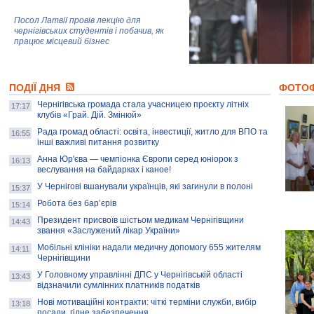
Посол Латвії провів лекцію для
чернігівських студентів і побачив, як
працює місцевий бізнес
Митці та жителі Чернігова створили
ПОДІЇ ДНЯ
колекцію про війну, емоції та тварин
ФОТО
Чернігівська громада стала учасницею проєкту літніх
17:17
клубів «Грай. Дій. Змінюй»
Рада громад області: освіта, інвестиції, житло для ВПО та
AB InBev Efes Україна підтримала
16:55
інші важливі питання розвитку
навчальний проєкт "Молодіжна бізнес-
школа", спрямований на розвиток
Анна Юр'єва — чемпіонка Європи серед юніорок з
16:13
підприємництва у Чернігівській області
веслування на байдарках і каное!
У Чернігові вшанували українців, які загинули в полоні
15:37
Золота тварина: видання Forbes
написало про чернігівця Патрона: хто і
Робота без бар’єрів
15:14
скільки на ньому заробляє? І куди
витрачають?
Президент присвоїв шістьом медикам Чернігівщини
14:43
звання «Заслужений лікар України»
Мобільні клініки надали медичну допомогу 655 жителям
14:11
Чернігівщини
У Головному управлінні ДПС у Чернігівській області
13:43
відзначили сумлінних платників податків
Нові мотиваційні контракти: чіткі терміни служби, вибір
13:18
посади, гідне забезпечення