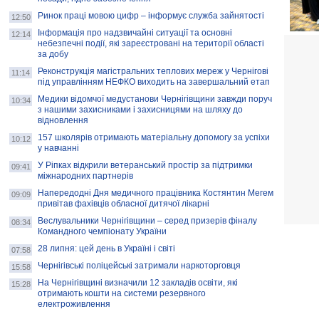
Ринок праці мовою цифр – інформує служба зайнятості
12:50
Інформація про надзвичайні ситуації та основні
12:14
небезпечні події, які зареєстровані на території області
за добу
Реконструкція магістральних теплових мереж у Чернігові
11:14
під управлінням НЕФКО виходить на завершальний етап
Медики відомчої медустанови Чернігівщини завжди поруч
10:34
з нашими захисниками і захисницями на шляху до
відновлення
157 школярів отримають матеріальну допомогу за успіхи
10:12
у навчанні
У Ріпках відкрили ветеранський простір за підтримки
09:41
міжнародних партнерів
Напередодні Дня медичного працівника Костянтин Мегем
09:09
привітав фахівців обласної дитячої лікарні
Веслувальники Чернігівщини – серед призерів фіналу
08:34
Командного чемпіонату України
28 липня: цей день в Україні і світі
07:58
Чернігівські поліцейські затримали наркоторговця
15:58
На Чернігівщині визначили 12 закладів освіти, які
15:28
отримають кошти на системи резервного
електроживлення