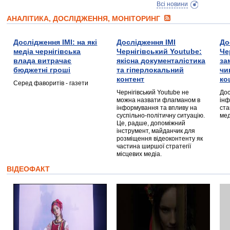
Всі новини
АНАЛІТИКА, ДОСЛІДЖЕННЯ, МОНІТОРИНГ
Дослідження ІМІ: на які
Дослідження ІМІ
До
медіа чернігівська
Чернігівський Youtube:
Че
влада витрачає
якісна документалістика
за
бюджетні гроші
та гіперлокальний
чи
контент
ко
Серед фаворитів - газети
Чернігівський Youtube не
Дос
можна назвати флагманом в
інф
інформування та впливу на
ста
суспільно-політичну ситуацію.
мед
Це, радше, допоміжний
інструмент, майданчик для
розміщення відеоконтенту як
частина ширшої стратегії
місцевих медіа.
ВІДЕОФАКТ