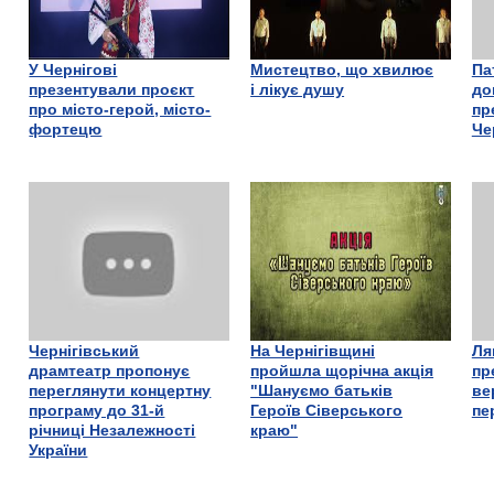
У Чернігові
Мистецтво, що хвилює
Па
презентували проєкт
і лікує душу
до
про місто-герой, місто-
пр
фортецю
Че
Чернігівський
На Чернігівщині
Ля
драмтеатр пропонує
пройшла щорічна акція
пр
переглянути концертну
"Шануємо батьків
ве
програму до 31-й
Героїв Сіверського
пе
річниці Незалежності
краю"
України