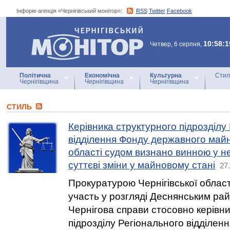
Інформ-агенція «Чернігівський монітор»:
RSS
Twitter
Facebook
Інформ-агенція
«Чернігівський монітор»
10:58:1
Четвер, 6 серпня,
Політична
Економічна
Культурна
Стил
Чернігівщина
Чернігівщина
Чернігівщина
СТИЛЬ
Керівника структурного підрозділу
відділення Фонду державного майна
області судом визнано винною у н
суттєві зміни у майновому стані
27
Прокуратурою Чернігівської облас
участь у розгляді Деснянським ра
Чернігова справи стосовно керівни
підрозділу Регіонального відділе