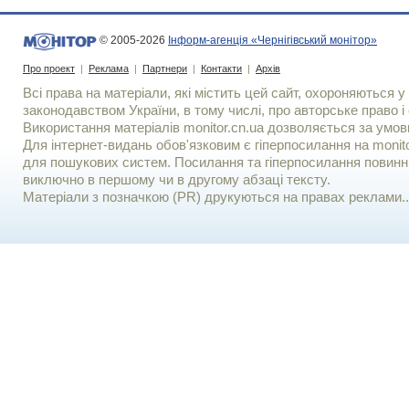
© 2005-2026
Інформ-агенція «Чернігівський монітор»
Про проект
|
Реклама
|
Партнери
|
Контакти
|
Архів
Всі права на матеріали, які містить цей сайт, охороняються у 
законодавством України, в тому числі, про авторське право і 
Використання матерiалiв monitor.cn.ua дозволяється за умов
Для iнтернет-видань обов'язковим є гiперпосилання на monito
для пошукових систем. Посилання та гіперпосилання повинні
виключно в першому чи в другому абзаці тексту.
Матеріали з позначкою (PR) друкуються на правах реклами..