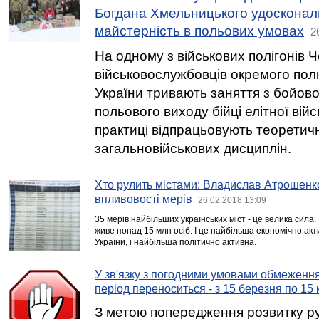
Богдана Хмельницького удоскона
майстерність в польових умовах
2
На одному з військових полігонів Ч
військовослужбовців окремого по
України тривають заняття з бойової
польового виходу бійці елітної вій
практиці відпрацьовують теоретичн
загальновійськових дисциплін.
Хто рулить містами: Владислав Атрошенко 
впливовості мерів
26.02.2018 13:09
35 мерів найбільших українських міст - це велика сила.
живе понад 15 млн осіб. І це найбільша економічно ак
України, і найбільша політично активна.
У зв'язку з погодними умовами обмеження
період переноситься - з 15 березня по 15 
З метою попередження розвитку р