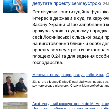
депутата проекту землеустрою
24.
Реалізуючи конституційну функці
інтересів держави в суді та керуюч
Закону України «Про запобігання ко
прокуратурою в судовому порядку
сесії Лосинівської сільської ради 
на виготовлення близькій особі деп
проекту землеустрою із встановле
площею 0,24 га для ведення особи
господарства.
Менська громада продовжує роботу над 
23 лютого у Менській міській раді відбулося перше зас
круглого столу з підготовки Статуту Менської об’єднан
Архітектурний конкурс проектів Меморіал
Чернігові відбувся, але переможця не об