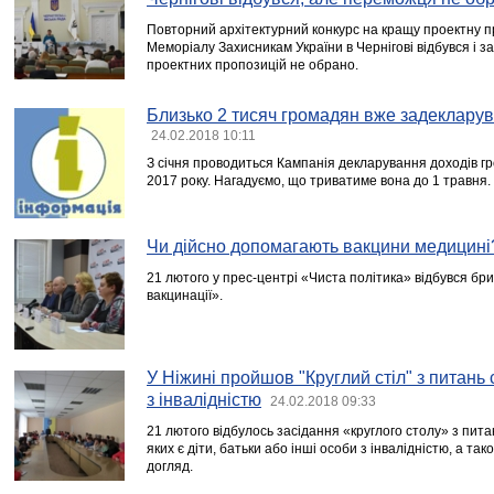
Повторний архітектурний конкурс на кращу проектну
Меморіалу Захисникам України в Чернігові відбувся і з
проектних пропозицій не обрано.
Близько 2 тисяч громадян вже задекларув
24.02.2018 10:11
З січня проводиться Кампанія декларування доходів г
2017 року. Нагадуємо, що триватиме вона до 1 травня.
Чи дійсно допомагають вакцини медицині
21 лютого у прес-центрі «Чиста політика» відбувся бри
вакцинації».
У Ніжині пройшов "Круглий стіл" з питань 
з інвалідністю
24.02.2018 09:33
21 лютого відбулось засідання «круглого столу» з питан
яких є діти, батьки або інші особи з інвалідністю, а т
догляд.