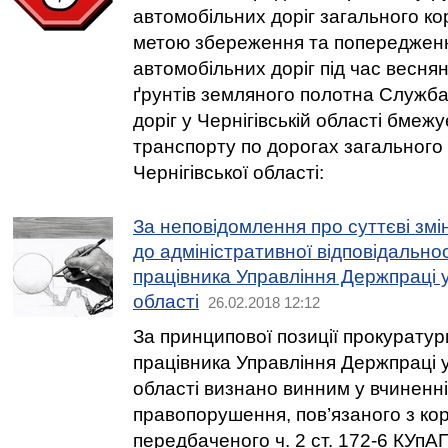
автомобільних доріг загального ко
метою збереження та попереджен
автомобільних доріг під час весня
ґрунтів земляного полотна Служб
доріг у Чернігівській області бмеж
транспорту по дорогах загального
Чернігівської області:
За неповідомлення про суттєві змі
до адміністративної відповідально
працівника Управління Держпраці у
області
26.02.2018 12:12
За принципової позиції прокурату
працівника Управління Держпраці у
області визнано винним у вчиненні
правопорушення, пов’язаного з кор
передбаченого ч. 2 ст. 172-6 КУп