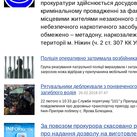
прокуратури здійснюється досудов
кримінальному провадженні за фа
місцевими жителями незаконного 
небезпечного наркотичного засобу,
обмежено – метадону, наркозале
території м. Ніжин (ч. 2 ст. 307 КК У
Поліція оперативно затримала розбійник
Група реагування патрульної поліції вирахувала і затр
загрозою ножа відібрав у прилучанина мобільний теле
Рятувальники деблокували з понівеченого
загиблого водія
26.02.2018 07:47
22 лютого о 10:33 до Служби порятунку "101" у Прилу
повідомлення про дорожньо-транспортну пригоду, що 
Ічня-Прилуки поблизу с. Ярова Білещина.
За повозом прокурора скасовано р
про надання дозволу на виготовлен