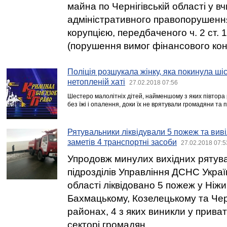
майна по Чернігівській області у в
адміністративного правопорушення
корупцією, передбаченого ч. 2 ст.
(порушення вимог фінансового кон
Поліція розшукала жінку, яка покинула шіс
нетопленій хаті
27.02.2018 07:56
Шестеро малолітніх дітей, найменшому з яких півтора р
без їжі і опалення, доки їх не врятували громадяни та п
Рятувальники ліквідували 5 пожеж та виві
заметів 4 транспортні засоби
27.02.2018 07:5
Упродовж минулих вихідних рятув
підрозділів Управління ДСНС Україн
області ліквідовано 5 пожеж у Ніж
Бахмацькому, Козелецькому та Чер
районах, 4 з яких виникли у прив
секторі громадян.