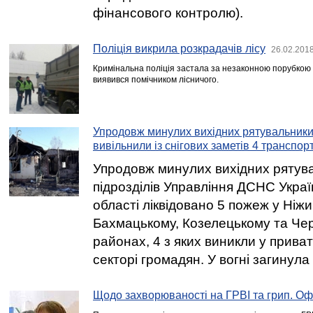
фінансового контролю).
Поліція викрила розкрадачів лісу
26.02.2018
Кримінальна поліція застала за незаконною порубкою лі
виявився помічником лісничого.
Упродовж минулих вихідних рятувальники 
вивільнили із снігових заметів 4 транспор
Упродовж минулих вихідних рятув
підрозділів Управління ДСНС Україн
області ліквідовано 5 пожеж у Ніж
Бахмацькому, Козелецькому та Чер
районах, 4 з яких виникли у прив
секторі громадян. У вогні загинула
Щодо захворюваності на ГРВІ та грип. Оф