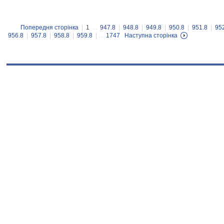
Попередня сторінка
|
1
...
947.8
|
948.8
|
949.8
|
950.8
|
951.8
|
95
956.8
|
957.8
|
958.8
|
959.8
| ...
1747
Наступна сторінка