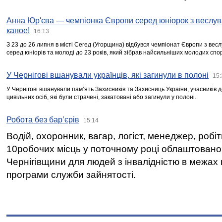
Анна Юр'єва — чемпіонка Європи серед юніорок з веслув
каное!
16:13
З 23 до 26 липня в місті Сегед (Угорщина) відбувся чемпіонат Європи з вес
серед юніорів та молоді до 23 років, який зібрав найсильніших молодих спо
У Чернігові вшанували українців, які загинули в полоні
15:
У Чернігові вшанували пам’ять Захисників та Захисниць України, учасників
цивільних осіб, які були страчені, закатовані або загинули у полоні.
Робота без бар’єрів
15:14
Водій, охоронник, вагар, логіст, менеджер, робі
10робочих місць у поточному році облаштован
Чернігівщини для людей з інвалідністю в межах
програми служби зайнятості.