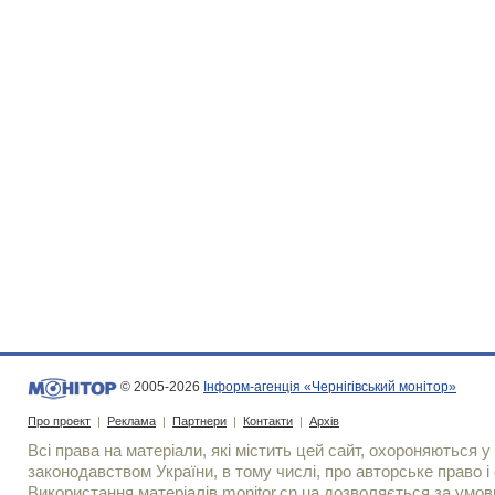
© 2005-2026
Інформ-агенція «Чернігівський монітор»
Про проект
|
Реклама
|
Партнери
|
Контакти
|
Архів
Всі права на матеріали, які містить цей сайт, охороняються у 
законодавством України, в тому числі, про авторське право і 
Використання матерiалiв monitor.cn.ua дозволяється за умов