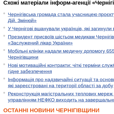
Схожі матеріали інформ-агенції «Черніг
Чернігівська громада стала учасницею проєкту 
Дій. Змінюй»
У Чернігові вшанували українців, які загинули 
Президент присвоїв шістьом медикам Чернігі
«Заслужений лікар України»
Мобільні клініки надали медичну допомогу 65
Чернігівщини
Нові мотиваційні контракти: чіткі терміни служ
гідне забезпечення
Інформація про надзвичайні ситуації та основн
які зареєстровані на території області за добу
Реконструкція магістральних теплових мереж у
управлінням НЕФКО виходить на завершальн
ОСТАННІ НОВИНИ ЧЕРНІГІВЩИНИ