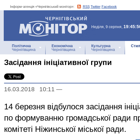
Інформ-агенція «Чернігівський монітор»:
RSS
Twitter
Facebook
Інформ-агенція
«Чернігівський монітор»
19:45:5
Неділя, 9 серпня,
Політична
Економічна
Культурна
Стил
Чернігівщина
Чернігівщина
Чернігівщина
Засідання ініціативної групи
16.03.2018 10:11
—
14 березня відбулося засідання ініц
по формуванню громадської ради п
комітеті Ніжинської міської ради.