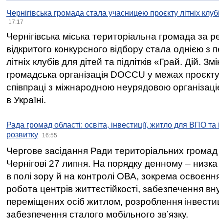
Чернігівська громада стала учасницею проєкту літніх клуб
17:17
Чернігівська міська територіальна громада за 
відкритого конкурсного відбору стала однією з
літніх клубів для дітей та підлітків «Грай. Дій. З
громадська організація DOCCU у межах проєкту 
співпраці з міжнародною неурядовою організаціє
в Україні.
Рада громад області: освіта, інвестиції, житло для ВПО та
розвитку
16:55
Чергове засідання Ради територіальних громад 
Чернігові 27 липня. На порядку денному – низка
в полі зору й на контролі ОВА, зокрема освоєння
робота центрів життєстійкості, забезпечення вн
переміщених осіб житлом, розроблення інвестиц
забезпечення сталого мобільного зв’язку.