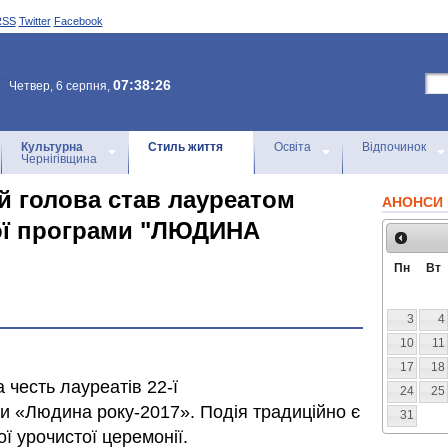
RSS
Twitter
Facebook
07:38:26
Четвер, 6 серпня,
Культурна
Стиль життя
Освіта
Відпочинок
Чернігівщина
й голова став лауреатом
АНОНСИ 
ої програми "ЛЮДИНА
Пн
Вт
3
4
10
11
17
18
 честь лауреатів 22-ї
24
25
и «Людина року-2017». Подія традиційно є
31
ї урочистої церемонії.