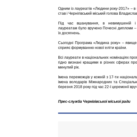
Одним із лауреатів «Людини року-2017» – в 
став і Чернігівський міський голова Владисл
Під час вшанування, в невимушеній і 
лауреатам було вручено Почесні дипломи –
їх досягнень.
Сьогодні Програма «Людина року» – явище 
сприяє формуванню нової еліти країни.
Всі лауреати в національних номінаціях прог
гідно визнані кращими в різних сферах про
минулий рік.
Імена переможців у кожній з 17-ти націонал
імена володарів Міжнародних та Спеціальн
березня 2018 року під час 22-ї церемонії в
Прес-служба Чернігівської міської ради