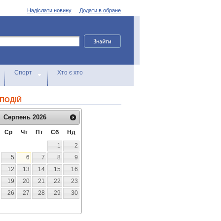
Надіслати новину
Додати в обране
Спорт
Хто є хто
ПОДІЙ
Серпень
2026
Ср
Чт
Пт
Сб
Нд
1
2
5
6
7
8
9
12
13
14
15
16
19
20
21
22
23
26
27
28
29
30