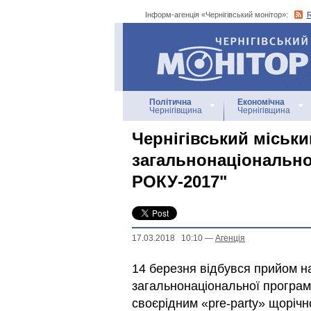
Інформ-агенція «Чернігівський монітор»:
Інформ-агенція
«Чернігівський монітор»
Політична
Економічна
Чернігівщина
Чернігівщина
Чернігівський міськи
загальнонаціональн
РОКУ-2017"
17.03.2018 10:10
—
Агенцiя
14 березня відбувся прийом на
загальнонаціональної програм
своєрідним «pre-party» щорічно