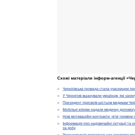
Схожі матеріали інформ-агенції «Че
Чернігівська громада стала учасницею проє
У Чернігові вшанували українців, які загин
Президент присвоїв шістьом медикам Чер
Мобільні клініки надали медичну допомог
Нові мотиваційні контракти: чіткі терміни
Інформація про надзвичайні ситуації та ос
за добу