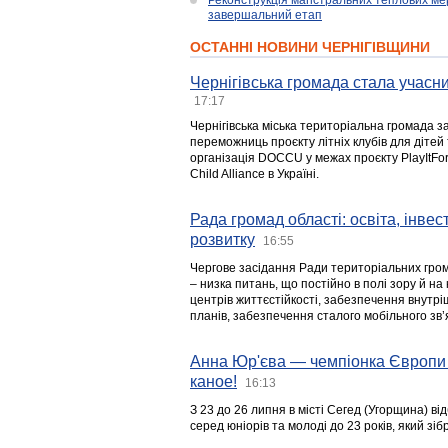
Реконструкція магістральних теплових ме
завершальний етап
ОСТАННІ НОВИНИ ЧЕРНІГІВЩИНИ
Чернігівська громада стала учасни
17:17
Чернігівська міська територіальна громада з
переможниць проєкту літніх клубів для дітей 
організація DOCCU у межах проєкту PlayItFo
Child Alliance в Україні.
Рада громад області: освіта, інве
розвитку
16:55
Чергове засідання Ради територіальних гром
– низка питань, що постійно в полі зору й на
центрів життєстійкості, забезпечення внутр
планів, забезпечення сталого мобільного зв’я
Анна Юр'єва — чемпіонка Європи 
каное!
16:13
З 23 до 26 липня в місті Сегед (Угорщина) в
серед юніорів та молоді до 23 років, який з