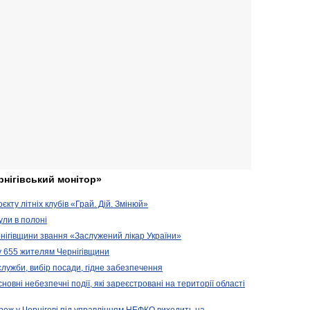
рнігівський монітор»
кту літніх клубів «Грай. Дій. Змінюй»
ули в полоні
нігівщини звання «Заслужений лікар України»
у 655 жителям Чернігівщини
 служби, вибір посади, гідне забезпечення
новні небезпечні події, які зареєстровані на території області