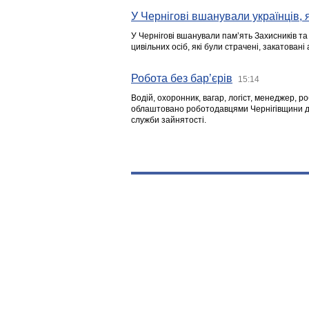
У Чернігові вшанували українців, я
У Чернігові вшанували пам’ять Захисників т
цивільних осіб, які були страчені, закатовані
Робота без бар’єрів
15:14
Водій, охоронник, вагар, логіст, менеджер, 
облаштовано роботодавцями Чернігівщини дл
служби зайнятості.