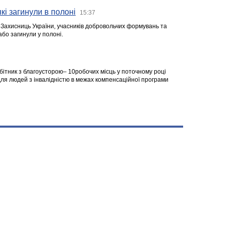
кі загинули в полоні
15:37
а Захисниць України, учасників добровольчих формувань та
 або загинули у полоні.
робітник з благоусторою– 10робочих місць у поточному році
я людей з інвалідністю в межах компенсаційної програми