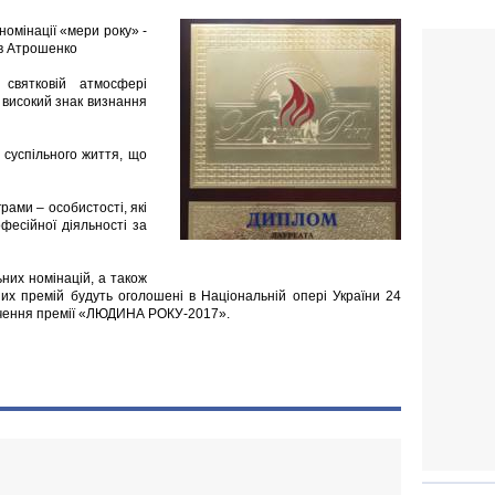
номінації «мери року» -
ав Атрошенко
святковій атмосфері
 високий знак визнання
суспільного життя, що
рами – особистості, які
фесійної діяльності за
ьних номінацій, а також
их премій будуть оголошені в Національній опері України 24
ручення премії «ЛЮДИНА РОКУ-2017».