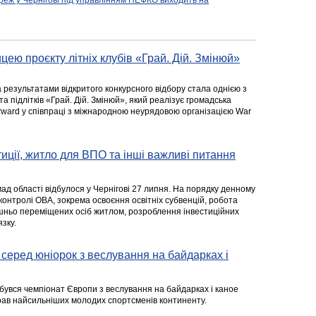
реж у Чернігові під управлінням НЕФКО виходить на
цею проєкту літніх клубів «Грай. Дій. Змінюй»
а результатами відкритого конкурсного відбору стала однією з
та підлітків «Грай. Дій. Змінюй», який реалізує громадська
rward у співпраці з міжнародною неурядовою організацією War
стиції, житло для ВПО та інші важливі питання
ад області відбулося у Чернігові 27 липня. На порядку денному
 контролі ОВА, зокрема освоєння освітніх субвенцій, робота
ішньо переміщених осіб житлом, розроблення інвестиційних
зку.
серед юніорок з веслування на байдарках і
ідбувся чемпіонат Європи з веслування на байдарках і каное
ібрав найсильніших молодих спортсменів континенту.