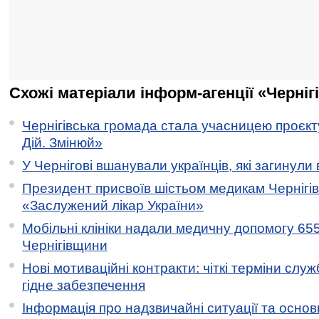
Схожі матеріали інформ-агенції «Черніг
Чернігівська громада стала учасницею проєкту 
Дій. Змінюй»
У Чернігові вшанували українців, які загинули 
Президент присвоїв шістьом медикам Чернігі
«Заслужений лікар України»
Мобільні клініки надали медичну допомогу 65
Чернігівщини
Нові мотиваційні контракти: чіткі терміни служ
гідне забезпечення
Інформація про надзвичайні ситуації та основн