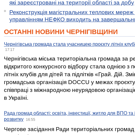
які зареєстровані на території області за добу
Реконструкція магістральних теплових мереж у
управлінням НЕФКО виходить на завершальн
ОСТАННІ НОВИНИ ЧЕРНІГІВЩИНИ
Чернігівська громада стала учасницею проєкту літніх клуб
17:17
Чернігівська міська територіальна громада за 
відкритого конкурсного відбору стала однією з
літніх клубів для дітей та підлітків «Грай. Дій. З
громадська організація DOCCU у межах проєкту 
співпраці з міжнародною неурядовою організаціє
в Україні.
Рада громад області: освіта, інвестиції, житло для ВПО та
розвитку
16:55
Чергове засідання Ради територіальних громад 