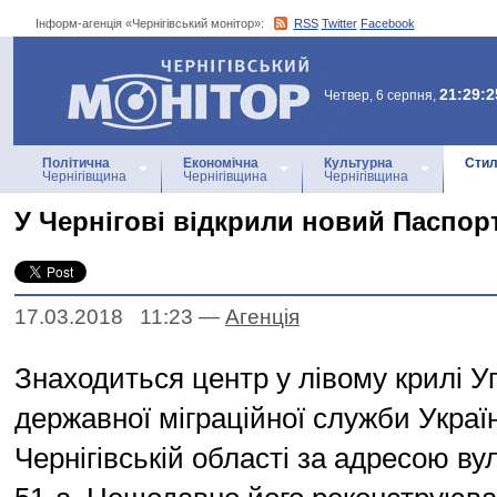
Інформ-агенція «Чернігівський монітор»:
RSS
Twitter
Facebook
Інформ-агенція
«Чернігівський монітор»
21:29:2
Четвер, 6 серпня,
Політична
Економічна
Культурна
Стил
Чернігівщина
Чернігівщина
Чернігівщина
У Чернігові відкрили новий Паспор
17.03.2018 11:23
—
Агенцiя
Знаходиться центр у лівому крилі У
державної міграційної служби Украї
Чернігівській області за адресою в