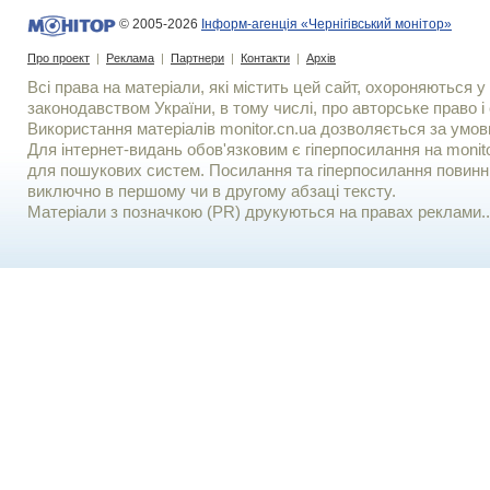
© 2005-2026
Інформ-агенція «Чернігівський монітор»
Про проект
|
Реклама
|
Партнери
|
Контакти
|
Архів
Всі права на матеріали, які містить цей сайт, охороняються у 
законодавством України, в тому числі, про авторське право і 
Використання матерiалiв monitor.cn.ua дозволяється за умов
Для iнтернет-видань обов'язковим є гiперпосилання на monito
для пошукових систем. Посилання та гіперпосилання повинні
виключно в першому чи в другому абзаці тексту.
Матеріали з позначкою (PR) друкуються на правах реклами..