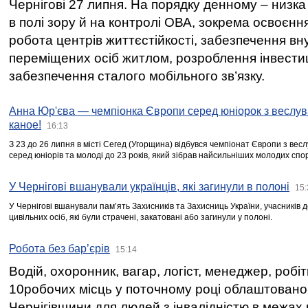
Чернігові 27 липня. На порядку денному – низка
в полі зору й на контролі ОВА, зокрема освоєння
робота центрів життєстійкості, забезпечення вн
переміщених осіб житлом, розроблення інвестиц
забезпечення сталого мобільного зв’язку.
Анна Юр'єва — чемпіонка Європи серед юніорок з веслув
каное!
16:13
З 23 до 26 липня в місті Сегед (Угорщина) відбувся чемпіонат Європи з вес
серед юніорів та молоді до 23 років, який зібрав найсильніших молодих спо
У Чернігові вшанували українців, які загинули в полоні
15:
У Чернігові вшанували пам’ять Захисників та Захисниць України, учасників
цивільних осіб, які були страчені, закатовані або загинули у полоні.
Робота без бар’єрів
15:14
Водій, охоронник, вагар, логіст, менеджер, робі
10робочих місць у поточному році облаштован
Чернігівщини для людей з інвалідністю в межах