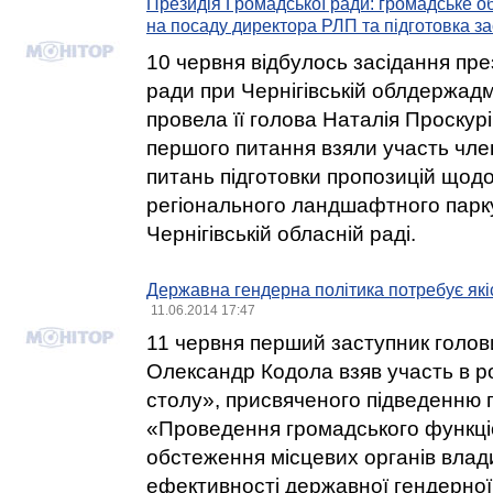
Президія Громадської ради: громадське 
на посаду директора РЛП та підготовка з
10 червня відбулось засідання пре
ради при Чернігівській облдержадмі
провела її голова Наталія Проскурі
першого питання взяли участь член
питань підготовки пропозицій щод
регіонального ландшафтного парк
Чернігівській обласній раді.
Державна гендерна політика потребує як
11.06.2014 17:47
11 червня перший заступник голов
Олександр Кодола взяв участь в ро
столу», присвяченого підведенню п
«Проведення громадського функц
обстеження місцевих органів влад
ефективності державної гендерної