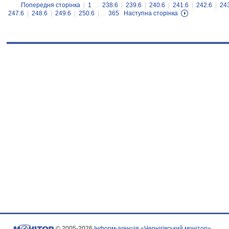
Попередня сторінка
|
1
...
238.6
|
239.6
|
240.6
|
241.6
|
242.6
|
24
247.6
|
248.6
|
249.6
|
250.6
| ...
365
Наступна сторінка
© 2005-2026
Інформ-агенція «Чернігівський монітор»