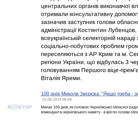
центральних органів виконавчої в
отримали консультативну допомог
зазначив заступник голови обласн
адміністрації Костянтин Лубенцов,
всеукраїнській селекторній нараді 
соціально-побутових проблем гром
переселяються з АР Крим та м. Сев
регіони України, що відбулась 3 че
головуванням Першого віце-прем’є
Віталія Яреми.
100 днів Миколи Звєрєва: "Якщо треба - з
03.06.2014 08:48
Минає 100 днів, як головою Чернігівської обласної ради
коменданта чернігівського намету - в крісло голови обл