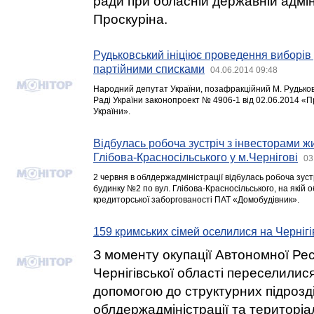
ради при обласній державній адмін
Проскуріна.
Рудьковський ініціює проведення виборів
партійними списками
04.06.2014 09:48
Народний депутат України, позафракційний М. Рудьков
Раді України законопроект № 4906-1 від 02.06.2014 «
України».
Відбулась робоча зустріч з інвесторами ж
Глібова-Красносільського у м.Чернігові
03
2 червня в облдержадміністрації відбулась робоча зуст
будинку №2 по вул. Глібова-Красносільського, на якій 
кредиторської заборгованості ПАТ «Домобудівник».
159 кримських сімей оселилися на Черніг
З моменту окупації Автономної Ре
Чернігівської області переселилися
допомогою до структурних підрозді
облдержадміністрації та територіа