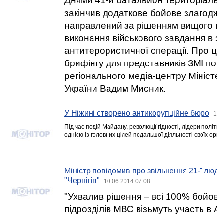
Днями 41-й батальйон територіал
закінчив додаткове бойове злагодж
направлений за рішенням вищого 
виконання військового завдання в
антитерористичної операції. Про ц
брифінгу для представників ЗМІ п
регіонального медіа-центру Мініс
України Вадим Мисник.
У Ніжині створено антикорупційне бюро
1
Під час подій Майдану, революції гідності, лідери пол
однією із головних цілей подальшої діяльності своїх ор
Міністр повідомив про звільнення 21-ї лю
"Чернігів"
10.06.2014 07:08
"Ухвалив рішення – всі 100% бойо
підрозділів МВС візьмуть участь в 