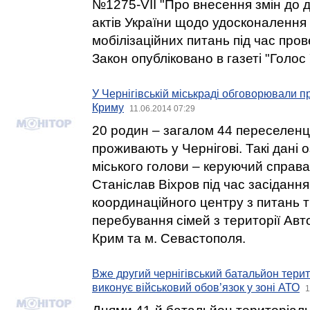
№1275-VII "Про внесення змін до 
актів України щодо удосконалення
мобілізаційних питань під час пров
Закон опубліковано в газеті "Голос 
У Чернігівській міськраді обговорювали п
Криму
11.06.2014 07:29
20 родин – загалом 44 переселенці
проживають у Чернігові. Такі дані 
міського голови – керуючий справ
Станіслав Віхров під час засідання
координаційного центру з питань 
перебування сімей з території Авт
Крим та м. Севастополя.
Вже другий чернігівський батальйон тери
виконує військовий обов’язок у зоні АТО
1