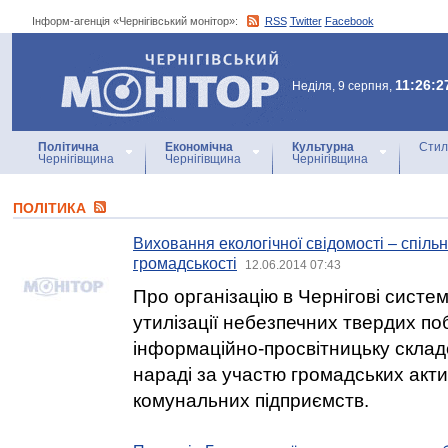
Інформ-агенція «Чернігівський монітор»:
RSS
Twitter
Facebook
Інформ-агенція
«Чернігівський монітор»
11:26:2
Неділя, 9 серпня,
Політична
Економічна
Культурна
Стил
Чернігівщина
Чернігівщина
Чернігівщина
ПОЛІТИКА
Виховання екологічної свідомості – спіль
громадськості
12.06.2014 07:43
Про організацію в Чернігові систем
утилізації небезпечних твердих поб
інформаційно-просвітницьку скла
нараді за участю громадських актив
комунальних підприємств.