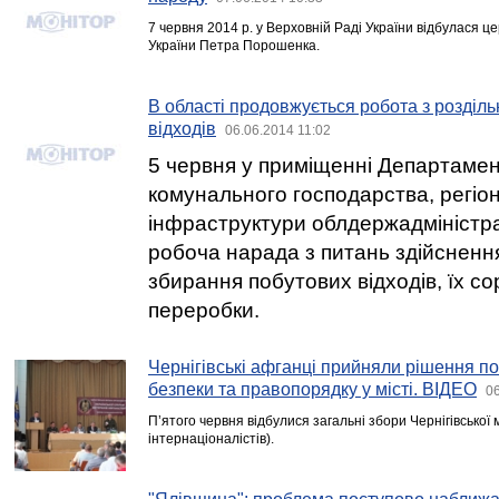
7 червня 2014 р. у Верховній Раді України відбулася ц
України Петра Порошенка.
В області продовжується робота з розділ
відходів
06.06.2014 11:02
5 червня у приміщенні Департамен
комунального господарства, регіо
інфраструктури облдержадміністра
робоча нарада з питань здійсненн
збирання побутових відходів, їх с
переробки.
Чернігівські афганці прийняли рішення п
безпеки та правопорядку у місті. ВІДЕО
06
П’ятого червня відбулися загальні збори Чернігівської м
інтернаціоналістів).