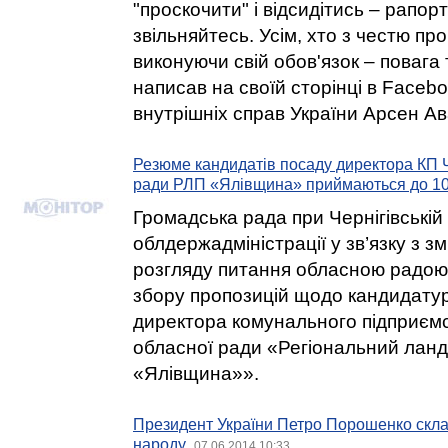
"проскочити" і відсидітись – рапорт
звільняйтесь. Усім, хто з честю п
виконуючи свій обов'язок – повага 
написав на своїй сторінці в Facebo
внутрішніх справ України Арсен Ав
Резюме кандидатів посаду директора КП Ч
ради РЛП «Ялівщина» приймаються до 10
Громадська рада при Чернігівській
облдержадміністрації у зв’язку з з
розгляду питання обласною радою
збору пропозицій щодо кандидату
директора комунального підприємс
обласної ради «Регіональний лан
«Ялівщина»».
Президент України Петро Порошенко скла
народу
07.06.2014 10:33