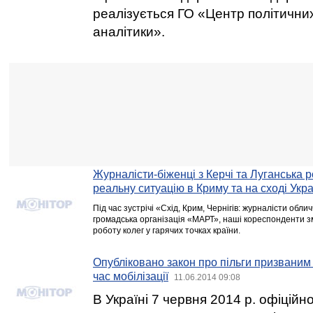
реалізується ГО «Центр політичних
аналітики».
Журналісти-біженці з Керчі та Луганська 
реальну ситуацію в Криму та на сході Укра
Під час зустрічі «Схід, Крим, Чернігів: журналісти обл
громадська організація «МАРТ», наші кореспонденти з
роботу колег у гарячих точках країни.
Опубліковано закон про пільги призваним 
час мобілізації
11.06.2014 09:08
В Україні 7 червня 2014 р. офіційн