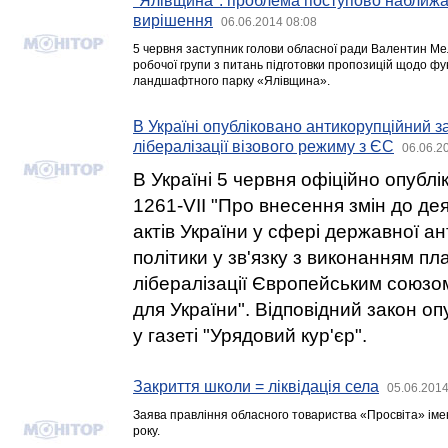
"Ялівщина": проблема поступово наближа
вирішення
06.06.2014 08:08
5 червня заступник голови обласної ради Валентин Ме
робочої групи з питань підготовки пропозицій щодо фу
ландшафтного парку «Ялівщина».
В Україні опубліковано антикорупційний з
лібералізації візового режиму з ЄС
06.06.2
В Україні 5 червня офіційно опубл
1261-VII "Про внесення змін до де
актів України у сфері державної а
політики у зв'язку з виконанням пл
лібералізації Європейським союзо
для України". Відповідний закон оп
у газеті "Урядовий кур'єр".
Закриття школи = ліквідація села
05.06.2014
Заява правління обласного товариства «Просвіта» імен
року.