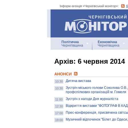
Інформ-агенція «Чернігівський монітор»:
Інформ-агенція
«Чернігівський монітор»
Політична
Економічна
Чернігівщина
Чернігівщина
Архiв: 6 червня 2014
АНОНСИ
Дитяча вистава
10:30
Зустріч міського голови Соколова О.В.
10:30
профспілкових організацій м. Гомеля
Зустріч з нагоди Дня журналіста
11:00
Відкриття виставки "ФОТОГРАФ В КАД
12:30
Прес-конференція, присвячена світськ
17:00
Музичний відпочинок "Білет до Одеси
19:00