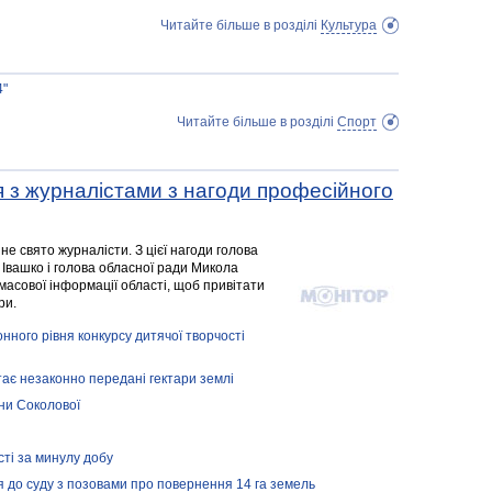
Читайте більше в розділі
Культура
4"
Читайте більше в розділі
Спорт
я з журналістами з нагоди професійного
не свято журналісти. З цієї нагоди голова
 Івашко і голова обласної ради Микола
масової інформації області, щоб привітати
ри.
нного рівня конкурсу дитячої творчості
тає незаконно передані гектари землі
іни Соколової
сті за минулу добу
 до суду з позовами про повернення 14 га земель