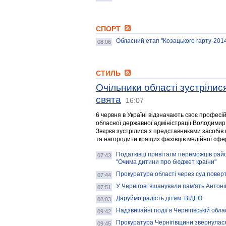
СПОРТ
Обласний етап "Козацького гарту-201
08:06
СТИЛЬ
Очільники області зустрілис
свята
16:07
6 червня в Україні відзначають своє професій
обласної державної адміністрації Володимир
Звєрєв зустрілися з представниками засобів 
та нагородити кращих фахівців медійної сфе
Податківці привітали переможців райо
07:43
"Очима дитини про бюджет країни"
Прокуратура області через суд повер
07:44
У Чернігові вшанували пам'ять Антон
07:51
Даруймо радість дітям. ВІДЕО
08:03
Надзвичайні події в Чернігівській обла
09:42
Прокуратура Чернігівщини звернулася
09:45