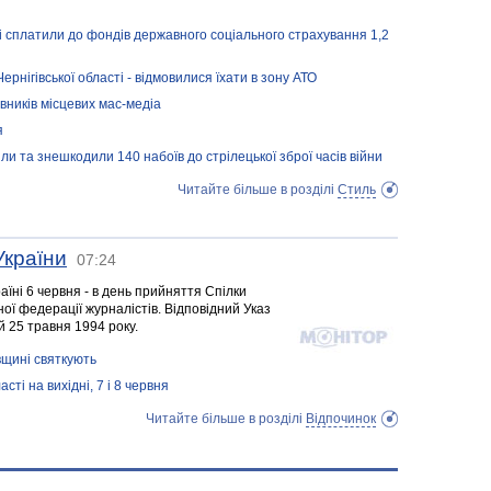
ні сплатили до фондів державного соціального страхування 1,2
ернігівської області - відмовилися їхати в зону АТО
вників місцевих мас-медіа
я
ли та знешкодили 140 набоїв до стрілецької зброї часів війни
Читайте більше в розділі
Стиль
України
07:24
аїні 6 червня - в день прийняття Спілки
ної федерації журналістів. Відповідний Указ
 25 травня 1994 року.
вщині святкують
асті на вихідні, 7 і 8 червня
Читайте більше в розділі
Відпочинок