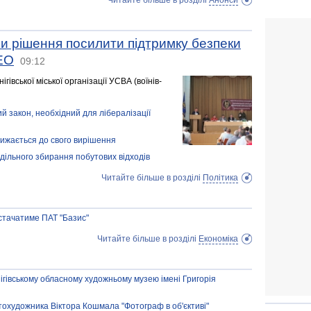
Читайте більше в розділі
Анонси
ли рішення посилити підтримку безпеки
ДЕО
09:12
гівської міської організації УСВА (воїнів-
й закон, необхідний для лібералізації
ижається до свого вирішення
дільного збирання побутових відходів
Читайте більше в розділі
Політика
остачатиме ПАТ "Базис"
Читайте більше в розділі
Економіка
ігівському обласному художньому музею імені Григорія
охудожника Віктора Кошмала "Фотограф в об'єктиві"