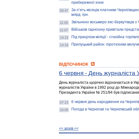
прибережної зони
За п’ять місяців платники Чернігівщи
09:47
млрд. грн.
Звільнено восьмеро екс-беркутівців з Ч
11:00
Військові гарнізону привітали предста
11:07
Під прицілом міліції - стихійна торгівл
14:15
Прилуцький район: піротехніки вилучи
14:16
ВІДПОЧИНОК
6 червня - День журналіста 
День журналіста щорічно відзначається в Укр
журналістів України в 1992 році до Міжнарод
Президента України № 251/94 був підписаний
6 червня день народження на Чернігі
07:23
Погода в Чернігові та Чернігівській обл
16:05
<< архiв <<