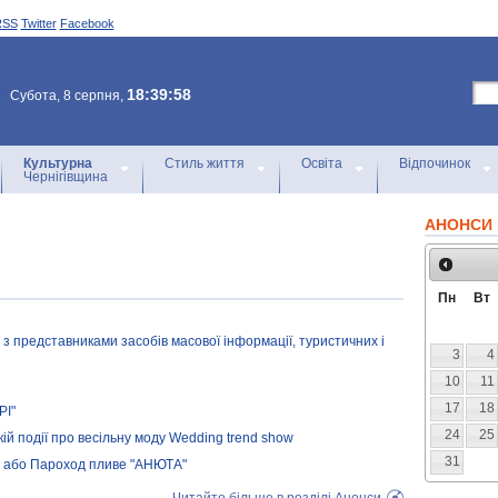
RSS
Twitter
Facebook
18:39:58
Субота, 8 серпня,
Культурна
Стиль життя
Освіта
Відпочинок
Чернігівщина
АНОНСИ 
Пн
Вт
, з представниками засобів масової інформації, туристичних і
3
4
10
11
17
18
РІ"
24
25
ій події про весільну моду Wedding trend show
31
, або Пароход пливе "АНЮТА"