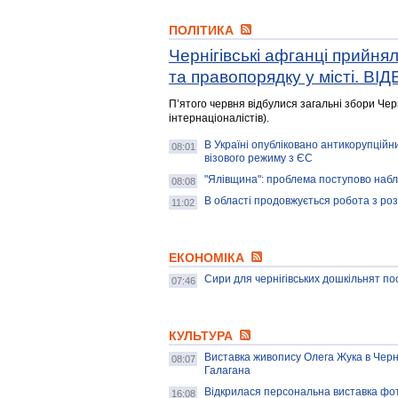
ПОЛІТИКА
Чернігівські афганці прийня
та правопорядку у місті. ВІ
П’ятого червня відбулися загальні збори Черні
інтернаціоналістів).
В Україні опубліковано антикорупційни
08:01
візового режиму з ЄС
"Ялівщина": проблема поступово набл
08:08
В області продовжується робота з роз
11:02
ЕКОНОМІКА
Сири для чернігівських дошкільнят п
07:46
КУЛЬТУРА
Виставка живопису Олега Жука в Черн
08:07
Галагана
Відкрилася персональна виставка фот
16:08