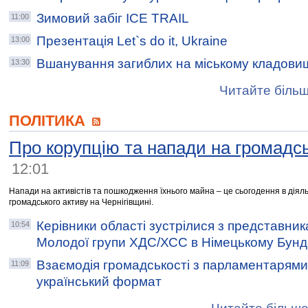
Зимовий забіг ICE TRAIL
11:00
Презентація Let`s do it, Ukraine
13:00
Вшанування загиблих на міському кладовищ
13:30
Читайте більш
ПОЛІТИКА
Про корупцію та напади на громадсь
12:01
Напади на активістів та пошкодження їхнього майна – це сьогодення в діял
громадського активу на Чернігівщині.
Керівники області зустрілися з представни
10:54
Молодої групи ХДС/ХСС в Німецькому Бунд
Взаємодія громадськості з парламентарями:
11:09
український формат