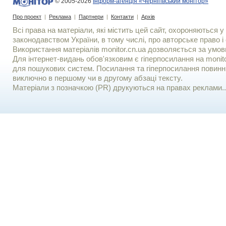
© 2005-2026
Інформ-агенція «Чернігівський монітор»
Про проект
|
Реклама
|
Партнери
|
Контакти
|
Архів
Всі права на матеріали, які містить цей сайт, охороняються у 
законодавством України, в тому числі, про авторське право і 
Використання матерiалiв monitor.cn.ua дозволяється за умов
Для iнтернет-видань обов'язковим є гiперпосилання на monito
для пошукових систем. Посилання та гіперпосилання повинні
виключно в першому чи в другому абзаці тексту.
Матеріали з позначкою (PR) друкуються на правах реклами..