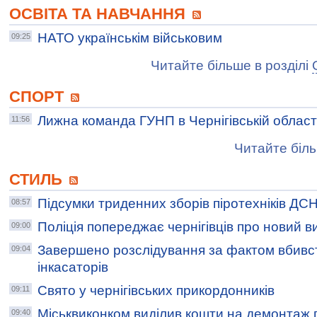
ОСВІТА ТА НАВЧАННЯ
НАТО українськім військовим
09:25
Читайте більше в розділі
СПОРТ
Лижна команда ГУНП в Чернігівській област
11:56
Читайте біль
СТИЛЬ
Підсумки триденних зборів піротехніків ДС
08:57
Поліція попереджає чернігівців про новий 
09:00
Завершено розслідування за фактом вбивст
09:04
інкасаторів
Свято у чернігівських прикордонників
09:11
Міськвиконком виділив кошти на демонтаж 
09:40