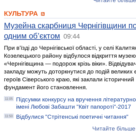
Читайте більше
КУЛЬТУРА
Музейна скарбниця Чернігівщини п
одним об’єктом
09:44
При в’їзді до Чернігівської області, у селі Калит
Козелецького району відбулося відкриття музею
«Чернігівщина — подорож крізь віки». Відвідувач
закладу можуть доторкнутися до подій великих 
героїв Сіверського краю, які заклали історичний
фундамент його становлення.
Підсумки конкурсу на вручення літературно
11:05
імені Любові Забашти "Квіт папороті"-2017
Відбулися "Стрітенські поетичні читання"
11:50
Читайте більше 