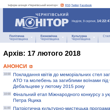
Інформ-агенція «Чернігівський монітор»:
RSS
Twitter
Facebook
Інформ-агенція
«Чернігівський монітор»
14:22:4
Неділя, 9 серпня,
Політична
Економічна
Культурна
Стил
Чернігівщина
Чернігівщина
Чернігівщина
Архiв: 17 лютого 2018
АНОНСИ
Покладання квітів до меморіальних стел з
10:00
АТО та молебень за загиблими воїнами під ч
Дебальцеве у лютому 2015 року
Фінальний етап Міжнародного конкурсу з укр
10:00
Петра Яцика
Патріотична культурно-мистецька програм
11:00