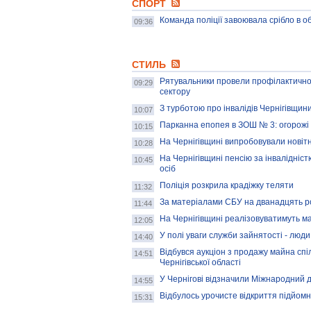
СПОРТ
Команда поліції завоювала срібло в 
09:36
СТИЛЬ
Рятувальники провели профілактично
09:29
сектору
З турботою про інвалідів Чернігівщин
10:07
Парканна епопея в ЗОШ № 3: огорожі
10:15
На Чернігівщині випробовували новітн
10:28
На Чернігівщині пенсію за інвалідніс
10:45
осіб
Поліція розкрила крадіжку теляти
11:32
За матеріалами СБУ на дванадцять ро
11:44
На Чернігівщині реалізовуватимуть м
12:05
У полі уваги служби зайнятості - люди
14:40
Відбувся аукціон з продажу майна спіл
14:51
Чернігівської області
У Чернігові відзначили Міжнародний д
14:55
Відбулось урочисте відкриття підйом
15:31