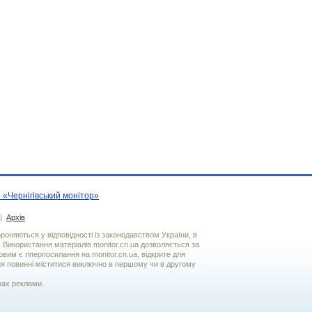
 «Чернігівський монітор»
|
Архів
хороняються у відповідності із законодавством України, в
. Використання матерiалiв monitor.cn.ua дозволяється за
вим є гiперпосилання на monitor.cn.ua, відкрите для
я повинні міститися виключно в першому чи в другому
вах реклами..