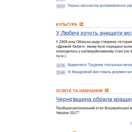
Перше абсолютне волевиявлення укра
14:27
КУЛЬТУРА
У Любечі хочуть знищити му
У 2008 році Обласна рада створила «Істори
«Древній Любеч», якому було передано кол
знаходилось у напівзруйнованому стані (не б
та ін.).
Відкрилися "Грудневі театральні вечо
11:36
IX Мандрівний фестиваль документаль
11:49
ОСВІТА ТА НАВЧАННЯ
Чернігівщина обрала кращих
Пройшов регіональний етап Всеукраїнської 
України-2017".
Ч