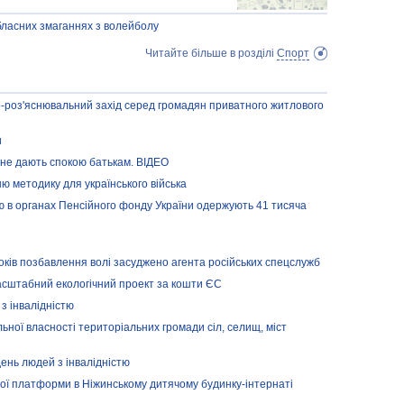
обласних змаганнях з волейболу
Читайте більше в розділі
Спорт
-роз'яснювальний захід серед громадян приватного житлового
и
 не дають спокою батькам. ВІДЕО
ю методику для українського війська
тю в органах Пенсійного фонду України одержують 41 тисяча
ків позбавлення волі засуджено агента російських спецслужб
асштабний екологічний проект за кошти ЄС
 з інвалідністю
ьної власності територіальних громади сіл, селищ, міст
ень людей з інвалідністю
ної платформи в Ніжинському дитячому будинку-інтернаті