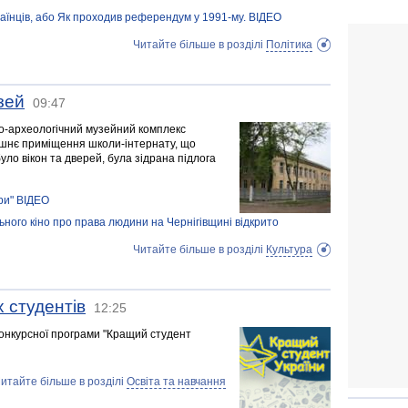
їнців, або Як проходив референдум у 1991-му. ВІДЕО
Читайте більше в розділі
Політика
зей
09:47
ко-археологічний музейний комплекс
ишнє приміщення школи-інтернату, що
уло вікон та дверей, була зідрана підлога
ри" ВІДЕО
ного кіно про права людини на Чернігівщині відкрито
Читайте більше в розділі
Культура
 студентів
12:25
конкурсної програми "Кращий студент
итайте більше в розділі
Освіта та навчання