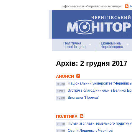
Інформ-агенція «Чернігівський монітор»:
Інформ-агенція
«Чернігівський монітор»
Політична
Економічна
Чернігівщина
Чернігівщина
Архiв: 2 грудня 2017
АНОНСИ
Національний університет "Чернігівськ
09:30
Зустріч з благодійниками з Великої Бр
11:00
Виставка "Промка"
12:00
ПОЛІТИКА
Пільги зі сплати земельного податку у 
10:10
Сергій Лещенко у Чернігові
10:38