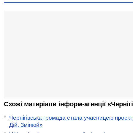
Схожі матеріали інформ-агенції «Черніг
Чернігівська громада стала учасницею проєкту 
Дій. Змінюй»