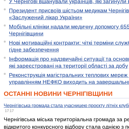
У Чернігові вшанували українців, які загинули 
Президент присвоїв шістьом медикам Чернігі
«Заслужений лікар України»
Мобільні клініки надали медичну допомогу 65
Чернігівщини
Нові мотиваційні контракти: чіткі терміни служ
гідне забезпечення
Інформація про надзвичайні ситуації та основн
які зареєстровані на території області за добу
Реконструкція магістральних теплових мереж у
управлінням НЕФКО виходить на завершальн
ОСТАННІ НОВИНИ ЧЕРНІГІВЩИНИ
Чернігівська громада стала учасницею проєкту літніх клуб
17:17
Чернігівська міська територіальна громада за 
відкритого конкурсного відбору стала однією з