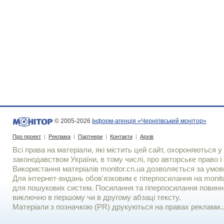
© 2005-2026
Інформ-агенція «Чернігівський монітор»
Про проект
|
Реклама
|
Партнери
|
Контакти
|
Архів
Всі права на матеріали, які містить цей сайт, охороняються у 
законодавством України, в тому числі, про авторське право і 
Використання матерiалiв monitor.cn.ua дозволяється за умов
Для iнтернет-видань обов'язковим є гiперпосилання на monito
для пошукових систем. Посилання та гіперпосилання повинні
виключно в першому чи в другому абзаці тексту.
Матеріали з позначкою (PR) друкуються на правах реклами..