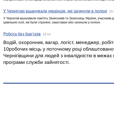
У Чернігові вшанували українців, які загинули в полоні
15:
У Чернігові вшанували пам’ять Захисників та Захисниць України, учасників
цивільних осіб, які були страчені, закатовані або загинули у полоні.
Робота без бар’єрів
15:14
Водій, охоронник, вагар, логіст, менеджер, робі
10робочих місць у поточному році облаштован
Чернігівщини для людей з інвалідністю в межах
програми служби зайнятості.