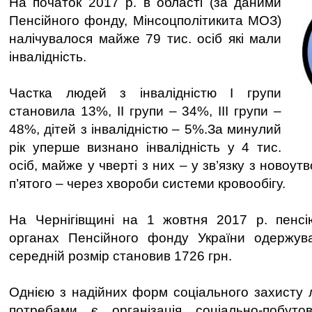
На початок 2017 р. в області (за даними
Пенсійного фонду, Мінсоцполітикита МОЗ)
налічувалося майже 79 тис. осіб які мали
інвалідність.
Частка людей з інвалідністю І групи
становила 13%, ІІ групи – 34%, ІІІ групи –
48%, дітей з інвалідністю – 5%.За минулий
рік уперше визнано інвалідність у 4 тис.
осіб, майже у чверті з них – у зв’язку з новоу
п’ятого – через хвороби системи кровообігу.
На Чернігівщині на 1 жовтня 2017 р. пенсію
органах Пенсійного фонду України одержувал
середній розмір становив 1726 грн.
Однією з надійних форм соціального захисту
потребами є організація соціально-побут