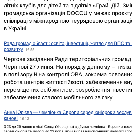
літніх клубів для дітей та підлітків «Грай. Дій. З
громадська організація DOCCU у межах проєкту 
співпраці з міжнародною неурядовою організаціє
в Україні.
Рада громад області: освіта, інвестиції, житло для ВПО та
розвитку
16:55
Чергове засідання Ради територіальних громад 
Чернігові 27 липня. На порядку денному – низка
в полі зору й на контролі ОВА, зокрема освоєння
робота центрів життєстійкості, забезпечення вн
переміщених осіб житлом, розроблення інвестиц
забезпечення сталого мобільного зв’язку.
Анна Юр'єва — чемпіонка Європи серед юніорок з веслув
каное!
16:13
З 23 до 26 липня в місті Сегед (Угорщина) відбувся чемпіонат Європи з вес
серед юніорів та молоді до 23 років, який зібрав найсильніших молодих спо