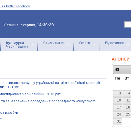
RSS
Twitter
Facebook
14:36:39
П`ятниця, 7 серпня,
Культурна
Стиль життя
Освіта
Відпочинок
Чернігівщина
АНОНСИ 
Пн
Вт
естивалю-конкурсу української патріотичної пісні та поезії
ОЛИ СВІТЛА"
3
4
 дослідження Чернігівщини. 2016 рік"
10
11
нки та забезпечення проведення попереднього конкурсного
17
18
о і вирубки
24
25
"
31