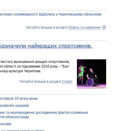
исливої спрямованості відбулись у Чернігівському обласному
Читайте більше в розділі
Освіта та навчання
і відзначили найкращих спортсменів.
очистого вшанування кращих спортсменів,
кої області за підсумками 2016 року – "Бал
алаці культури Чернігова.
Читайте більше в розділі
Спорт
рятували 20-річну жінку
зухвалих шахраїв
ічне та неупереджене дослідження фактів отримання
тів обласної ради
ипасами