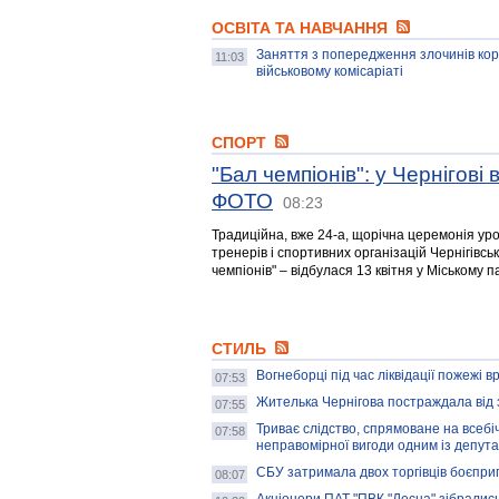
ОСВІТА ТА НАВЧАННЯ
Заняття з попередження злочинів кор
11:03
військовому комісаріаті
СПОРТ
"Бал чемпіонів": у Чернігов
ФОТО
08:23
Традиційна, вже 24-а, щорічна церемонія ур
тренерів і спортивних організацій Чернігівсь
чемпіонів" – відбулася 13 квітня у Міському п
СТИЛЬ
Вогнеборці під час ліквідації пожежі в
07:53
Жителька Чернігова постраждала від 
07:55
Триває слідство, спрямоване на всеб
07:58
неправомірної вигоди одним із депута
СБУ затримала двох торгівців боєпр
08:07