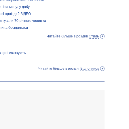
 на щорічні загальні збори
сті за минулу добу
рові проїзди? ВІДЕО
рятували 70-річного чоловіка
янина боєприпаси
Читайте більше в розділі
Стиль
вщині святкують
Читайте більше в розділі
Відпочинок