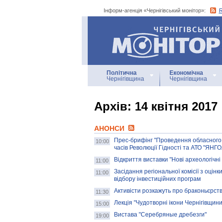
Інформ-агенція «Чернігівський монітор»:
Інформ-агенція
«Чернігівський монітор»
Політична
Економічна
Чернігівщина
Чернігівщина
Архiв: 14 квітня 2017
АНОНСИ
Прес-брифінг "Проведення обласного ф
10:00
часів Революції Гідності та АТО "ЯНГ
Відкриття виставки "Нові археологічні
11:00
Засідання регіональної комісії з оці
11:00
відбору інвестиційних програм
Активісти розкажуть про браконьєрств
11:30
Лекція "Чудотворні ікони Чернігівщини
15:00
Вистава "Серебряные дребезги"
19:00