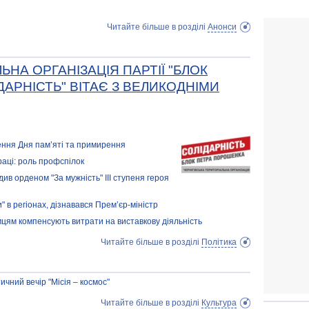
Читайте більше в розділі
Анонси
ЬНА ОРГАНІЗАЦІЯ ПАРТІЇ "БЛОК
АРНІСТЬ" ВІТАЄ З ВЕЛИКОДНІМИ
чення Дня пам’яті та примирення
аці: роль профспілок
в орденом "За мужність" ІІІ ступеня героя
" в регіонах, дізнавався Прем’єр-міністр
мцям компенсують витрати на виставкову діяльність
Читайте більше в розділі
Політика
ичний вечір "Місія – космос"
Читайте більше в розділі
Культура