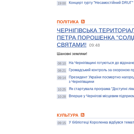
Концерт гурту "Несамостійний DRUГ"
19:00
ПОЛІТИКА
ЧЕРНІГІВСЬКА ТЕРИТОРІАЛ
ПЕТРА ПОРОШЕНКА "СОЛІД
СВЯТАМИ!
09:48
Шановні земляки!
На Чернігівщині готуються до відзна
08:10
Громадський контроль за охороною пр
08:21
Президент України посмертно нагороди
09:14
з Чернігівщини
Як стартувала програма "Доступні ліки
10:25
Вперше у Чернігові місцевим підприє
10:28
КУЛЬТУРА
У бібліотеці Короленка відбувся темат
09:15