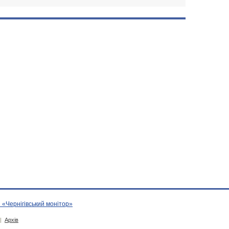
 «Чернігівський монітор»
|
Архів