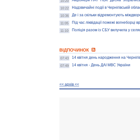
Акціонери ПАТ "ПВК "Десна" зібрались
10:20
Надзвичайні події в Чернігівській обла
10:22
Де і за скільки відремонтують міждво
10:36
Під час ліквідації пожежі вогнеборці в
11:05
Поліція разом із СБУ вилучила у сел
11:10
ВІДПОЧИНОК
14 квітня день народження на Чернігі
07:43
14 квітня - День ДАІ МВС України
07:49
<< архiв <<