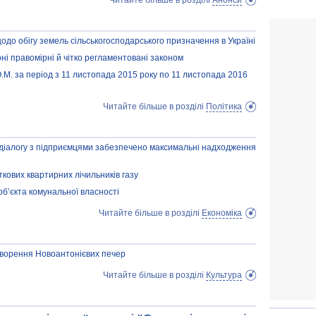
Читайте більше в розділі
Анонси
до обігу земель сільськогосподарського призначення в Україні
оні правомірні й чітко регламентовані законом
О.М. за період з 11 листопада 2015 року по 11 листопада 2016
Читайте більше в розділі
Політика
 діалогу з підприємцями забезпечено максимальні надходження
аткових квартирних лічильників газу
об’єкта комунальної власності
Читайте більше в розділі
Економіка
дтворення Новоантонієвих печер
Читайте більше в розділі
Культура