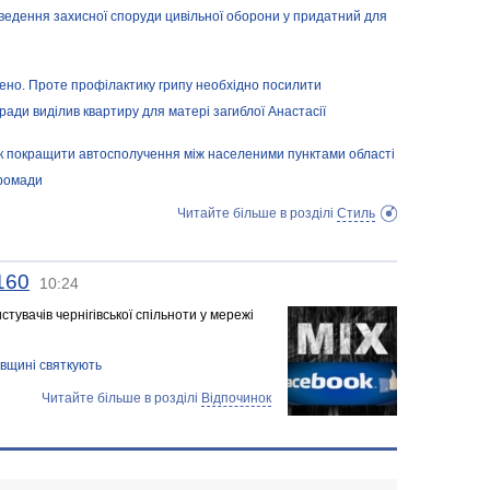
едення захисної споруди цивільної оборони у придатний для
щено. Проте профілактику грипу необхідно посилити
кради виділив квартиру для матері загиблої Анастасії
як покращити автосполучення між населеними пунктами області
громади
Читайте більше в розділі
Стиль
160
10:24
тувачів чернігівської спільноти у мережі
івщині святкують
Читайте більше в розділі
Відпочинок