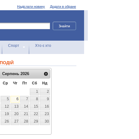
Надіслати новину
Додати в обране
Спорт
Хто є хто
ПОДІЙ
Серпень
2026
Ср
Чт
Пт
Сб
Нд
1
2
5
6
7
8
9
12
13
14
15
16
19
20
21
22
23
26
27
28
29
30