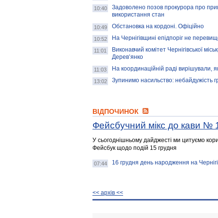
Задоволено позов прокурора про прив
10:40
використання стан
Обстановка на кордоні. Офіційно
10:49
На Чернігівщині епідпоріг не переви
10:52
Виконавчий комітет Чернігівської місь
11:01
Дерев’янко
На координаційній раді вирішували, 
11:03
Зупинимо насильство: небайдужість 
13:02
ВІДПОЧИНОК
Фейсбучний мікс до кави № 
У сьогоднішньому дайджесті ми цитуємо корис
Фейсбук щодо подій 15 грудня
16 грудня день народження на Черніг
07:44
<< архiв <<