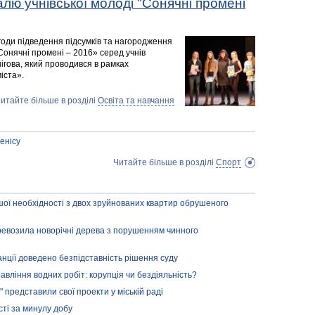
лю учнівської молоді "Сонячні промені
годи підведення підсумків та нагородження
Сонячні промені – 2016» серед учнів
нігова, який проводився в рамках
іста».
итайте більше в розділі
Освіта та навчання
енісу
Читайте більше в розділі
Спорт
ої необхідності з двох зруйнованих квартир обрушеного
еревозила новорічні дерева з порушенням чинного
анції доведено безпідставність рішення суду
вління водних робіт: корупція чи бездіяльність?
 представили свої проекти у міській раді
сті за минулу добу