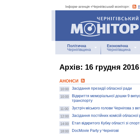
Інформ-агенція «Чернігівський монітор»:
Інформ-агенція
«Чернігівський монітор»
Політична
Економічна
Чернігівщина
Чернігівщина
Архiв: 16 грудня 2016
АНОНСИ
Засідання президії обласної ради
10:00
Відкриття меморіальної дошки 9 випус
10:00
транспорту
Зустріч міського голови Чернігова з в
11:00
Засідання постійних комісій обласної
12:00
Етап відкритого Кубку області зі спор
14:00
DocMovie Party у Чернігові
18:00