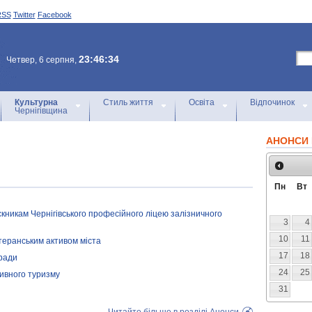
RSS
Twitter
Facebook
23:46:34
Четвер, 6 серпня,
Культурна
Стиль життя
Освіта
Відпочинок
Чернігівщина
АНОНСИ 
Пн
Вт
кникам Чернігівського професійного ліцею залізничного
3
4
10
11
етеранським активом міста
17
18
 ради
24
25
тивного туризму
31