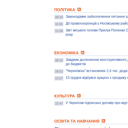
ПОЛІТИКА
Законодавче забезпечення питання що
08:20
Дії правоохоронців у Носівському рай
11:06
Звіт міського голови Прилук Попенко 
12:58
року
ЕКОНОМІКА
Завдяки досягненню конструктивного
08:10
до бюджетів
"Чернігівгаз" встановлює 2,4 тис. дод
09:53
15 грудня відбувся аукціон з продажу 
13:07
КУЛЬТУРА
У Чернігові підписано договір про ві
15:47
ОСВІТА ТА НАВЧАННЯ