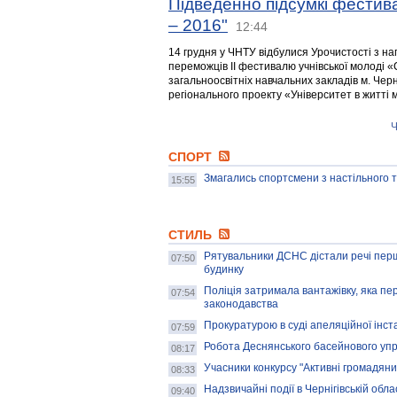
Підведенно підсумкі фестива
– 2016"
12:44
14 грудня у ЧНТУ відбулися Урочистості з на
переможців II фестивалю учнівської молоді «
загальноосвітніх навчальних закладів м. Чер
регіонального проекту «Університет в житті м
Ч
СПОРТ
Змагались спортсмени з настільного т
15:55
СТИЛЬ
Рятувальники ДСНС дістали речі перш
07:50
будинку
Поліція затримала вантажівку, яка п
07:54
законодавства
Прокуратурою в суді апеляційної інст
07:59
Робота Деснянського басейнового упра
08:17
Учасники конкурсу "Активні громадяни"
08:33
Надзвичайні події в Чернігівській обла
09:40