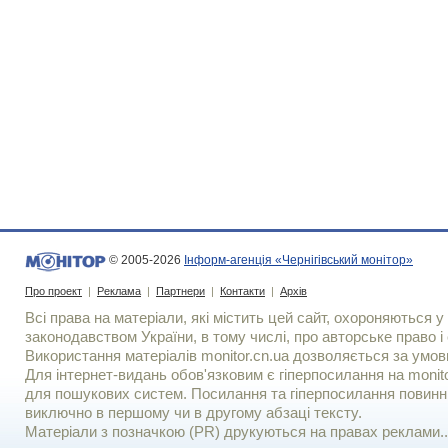
© 2005-2026
Інформ-агенція «Чернігівський монітор»
Про проект
|
Реклама
|
Партнери
|
Контакти
|
Архів
Всі права на матеріали, які містить цей сайт, охороняються у 
законодавством України, в тому числі, про авторське право і 
Використання матерiалiв monitor.cn.ua дозволяється за умов
Для iнтернет-видань обов'язковим є гiперпосилання на monito
для пошукових систем. Посилання та гіперпосилання повинні
виключно в першому чи в другому абзаці тексту.
Матеріали з позначкою (PR) друкуються на правах реклами..