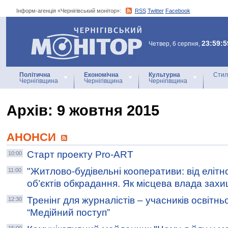
Інформ-агенція «Чернігівський монітор»:
RSS
Twitter
Facebook
Інформ-агенція
«Чернігівський монітор»
23:59:5
Четвер, 6 серпня,
Політична
Економічна
Культурна
Стил
Чернігівщина
Чернігівщина
Чернігівщина
Архiв: 9 жовтня 2015
АНОНСИ
Старт проекту Pro-ART
10:00
"Житлово-будівельні кооперативи: від елітн
11:00
об’єктів обкрадання. Як місцева влада зах
Тренінг для журналістів – учасників освітнь
12:30
“Медійний поступ”