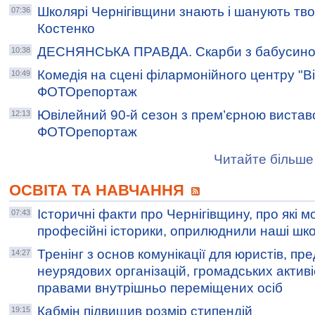
Школярі Чернігівщини знають і шанують тв
07:36
Костенко
ДЕСНЯНСЬКА ПРАВДА. Скарби з бабусиної
10:38
Комедія на сцені філармонійного центру "Ві
10:49
ФОТОрепортаж
Ювілейний 90-й сезон з прем’єрною вистав
12:13
ФОТОрепортаж
Читайте більше 
ОСВІТА ТА НАВЧАННЯ
Історичні факти про Чернігівщину, про які м
07:43
професійні історики, оприлюднили наші шк
Тренінг з основ комунікації для юристів, пр
14:27
неурядових організацій, громадських активіс
правами внутрішньо переміщених осіб
Кабмін підвищив розмір стипендій
19:15