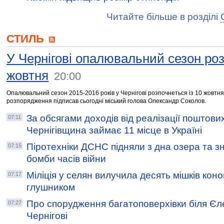
Читайте більше в розділі
СТИЛЬ
У Чернігові опалювальний сезон роз
жовтня
20:00
Опалювальний сезон 2015-2016 років у Чернігові розпочнеться із 10 жовтня
розпорядження підписав сьогодні міський голова Олександр Соколов.
За обсягами доходів від реалізації поштови
07:11
Чернігівщина займає 11 місце в Україні
Піротехніки ДСНС підняли з дна озера та з
07:15
бомби часів війни
Міліція у селян вилучила десять мішків кон
07:17
глушником
Про спорудження багатоповерхівки біля Єл
07:27
Чернігові