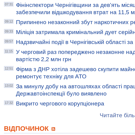
Фінінспектори Чернігівщини за дев'ять міся
07:31
забезпечили відшкодування втрат на 11,5 мл
Припинено незаконний збут наркотичних р
09:12
Міліція затримала кримінальний дует серійн
09:33
Надзвичайні події в Чернігівській області з
09:57
У черговий раз попереджено незаконне над
11:15
вартістю 2,2 млн грн
Фірма з ДНР хотіла задешево скупити майн
12:51
ремонтує техніку для АТО
За минулу добу на автошляхах області пра
13:02
Державтоінспекції було виявлено
Викрито чергового корупціонера
17:32
Читайте біль
ВІДПОЧИНОК