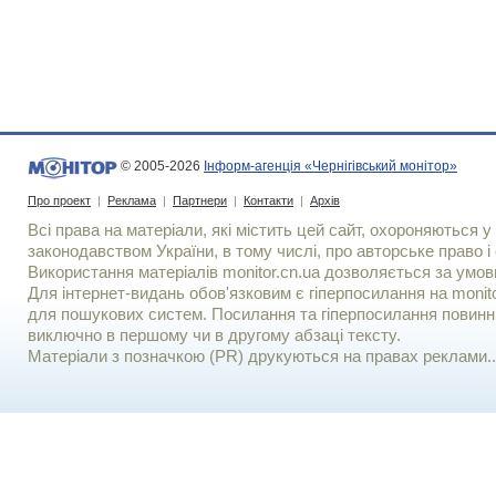
© 2005-2026
Інформ-агенція «Чернігівський монітор»
Про проект
|
Реклама
|
Партнери
|
Контакти
|
Архів
Всі права на матеріали, які містить цей сайт, охороняються у 
законодавством України, в тому числі, про авторське право і 
Використання матерiалiв monitor.cn.ua дозволяється за умов
Для iнтернет-видань обов'язковим є гiперпосилання на monito
для пошукових систем. Посилання та гіперпосилання повинні
виключно в першому чи в другому абзаці тексту.
Матеріали з позначкою (PR) друкуються на правах реклами..