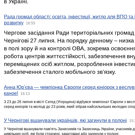
в Україні.
Рада громад області: освіта, інвестиції, житло для ВПО та
розвитку
16:55
Чергове засідання Ради територіальних громад 
Чернігові 27 липня. На порядку денному – низка
в полі зору й на контролі ОВА, зокрема освоєння
робота центрів життєстійкості, забезпечення вн
переміщених осіб житлом, розроблення інвестиц
забезпечення сталого мобільного зв’язку.
Анна Юр'єва — чемпіонка Європи серед юніорок з веслув
каное!
16:13
З 23 до 26 липня в місті Сегед (Угорщина) відбувся чемпіонат Європи з вес
серед юніорів та молоді до 23 років, який зібрав найсильніших молодих спо
У Чернігові вшанували українців, які загинули в полоні
15:
У Чернігові вшанували пам’ять Захисників та Захисниць України, учасників
цивільних осіб, які були страчені, закатовані або загинули у полоні.