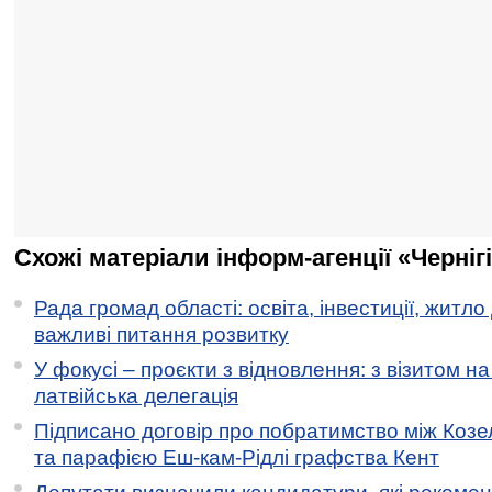
Схожі матеріали інформ-агенції «Черніг
Рада громад області: освіта, інвестиції, житло
важливі питання розвитку
У фокусі – проєкти з відновлення: з візитом на
латвійська делегація
Підписано договір про побратимство між Коз
та парафією Еш-кам-Рідлі графства Кент