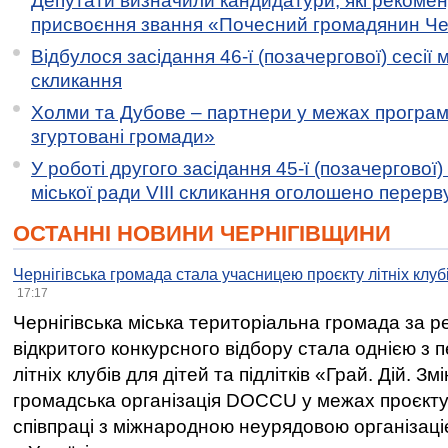
Депутати визначили кандидатури, які рекоме
присвоєння звання «Почесний громадянин Черн
Відбулося засідання 46-ї (позачергової) сесії м
скликання
Холми та Дубове – партнери у межах програми
згуртовані громади»
У роботі другого засідання 45-ї (позачергової) 
міської ради VIII скликання оголошено перерв
ОСТАННІ НОВИНИ ЧЕРНІГІВЩИНИ
Чернігівська громада стала учасницею проєкту літніх клуб
17:17
Чернігівська міська територіальна громада за 
відкритого конкурсного відбору стала однією з
літніх клубів для дітей та підлітків «Грай. Дій. З
громадська організація DOCCU у межах проєкту 
співпраці з міжнародною неурядовою організаціє