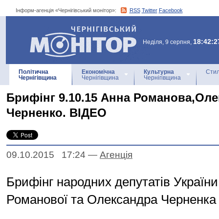
Інформ-агенція «Чернігівський монітор»:
RSS
Twitter
Facebook
Інформ-агенція
«Чернігівський монітор»
18:42:2
Неділя, 9 серпня,
Політична
Економічна
Культурна
Стил
Чернігівщина
Чернігівщина
Чернігівщина
Брифінг 9.10.15 Анна Романова,Ол
Черненко. ВІДЕО
09.10.2015 17:24
—
Агенцiя
Брифінг народних депутатів Україн
Романової та Олександра Черненка