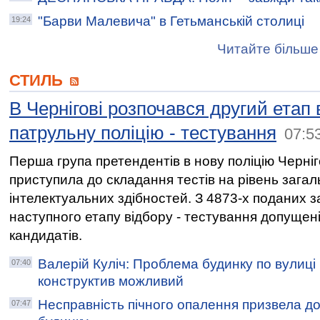
"Барви Малевича" в Гетьманській столиці
19:24
Читайте більше 
СТИЛЬ
В Чернігові розпочався другий етап 
патрульну поліцію - тестування
07:5
Перша група претендентів в нову поліцію Черні
приступила до складання тестів на рівень загал
інтелектуальних здібностей. З 4873-х поданих з
наступного етапу відбору - тестування допущен
кандидатів.
Валерій Куліч: Проблема будинку по вулиці 
07:40
конструктив можливий
Несправність пічного опалення призвела д
07:47