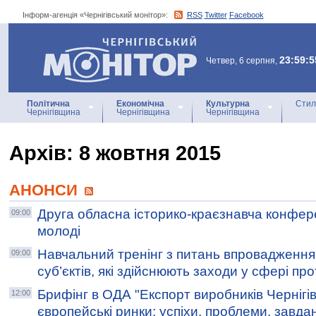
Інформ-агенція «Чернігівський монітор»:
RSS
Twitter
Facebook
Інформ-агенція
«Чернігівський монітор»
23:59:5
Четвер, 6 серпня,
Політична
Економічна
Культурна
Стил
Чернігівщина
Чернігівщина
Чернігівщина
Архiв: 8 жовтня 2015
АНОНСИ
Друга обласна історико-краєзнавча конфере
09:00
молоді
Навчальний тренінг з питань впровадження
09:00
суб’єктів, які здійснюють заходи у сфері про
Брифінг в ОДА "Експорт виробників Чернігі
12:00
європейські ринки: успіхи, проблеми, завда