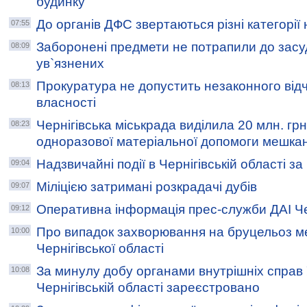
будинку
До органів ДФС звертаються різні категорії
07:55
Заборонені предмети не потрапили до зас
08:09
ув`язнених
Прокуратура не допустить незаконного від
08:13
власності
Чернігівська міськрада виділила 20 млн. гр
08:23
одноразової матеріальної допомоги мешка
Надзвичайні події в Чернігівській області з
09:04
Міліцією затримані розкрадачі дубів
09:07
Оперативна інформація прес-служби ДАІ Чер
09:12
Про випадок захворювання на бруцельоз 
10:00
Чернігівської області
За минулу добу органами внутрішніх справ
10:08
Чернігівській області зареєстровано