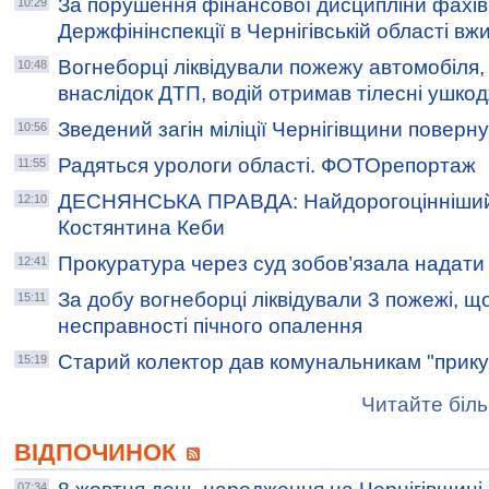
За порушення фінансової дисципліни фахі
10:29
Держфінінспекції в Чернігівській області вж
Вогнеборці ліквідували пожежу автомобіля, 
10:48
внаслідок ДТП, водій отримав тілесні ушк
Зведений загін міліції Чернігівщини поверн
10:56
Радяться урологи області. ФОТОрепортаж
11:55
ДЕСНЯНСЬКА ПРАВДА: Найдорогоцінніший
12:10
Костянтина Кеби
Прокуратура через суд зобов’язала надати
12:41
За добу вогнеборці ліквідували 3 пожежі, щ
15:11
несправності пічного опалення
Старий колектор дав комунальникам "прику
15:19
Читайте біль
ВІДПОЧИНОК
07:34