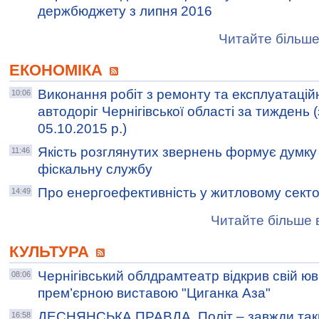
держбюджету з липня 2016
Читайте більше
ЕКОНОМІКА
Виконання робіт з ремонту та експлуатаці
10:06
автодоріг Чернігівської області за тиждень (
05.10.2015 р.)
Якість розглянутих звернень формує думку
11:46
фіскальну службу
Про енергоефективність у житловому сектор
14:49
Читайте більше в
КУЛЬТУРА
Чернігівський облдрамтеатр відкрив свій ю
08:06
прем’єрною виставою "Циганка Аза"
ДЕСНЯНСЬКА ПРАВДА. Політ – завжди так
16:58