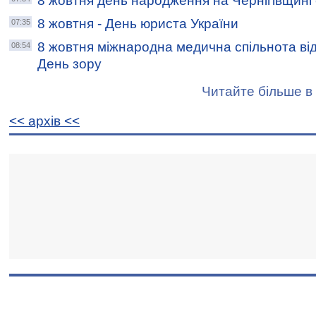
8 жовтня день народження на Чернігівщині
8 жовтня - День юриста України
07:35
8 жовтня міжнародна медична спільнота від
08:54
День зору
Читайте більше в 
<< архiв <<