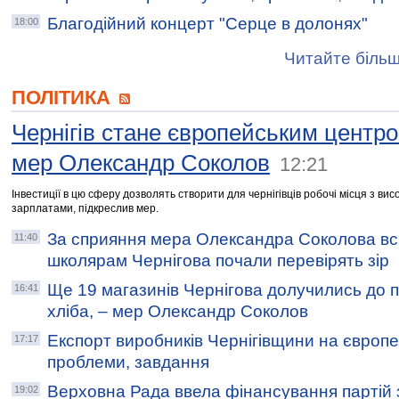
Благодійний концерт "Серце в долонях"
18:00
Читайте більш
ПОЛІТИКА
Чернігів стане європейським центр
мер Олександр Соколов
12:21
Інвестиції в цю сферу дозволять створити для чернігівців робочі місця з вис
зарплатами, підкреслив мер.
За сприяння мера Олександра Соколова вс
11:40
школярам Чернігова почали перевірять зір
Ще 19 магазинів Чернігова долучились до 
16:41
хліба, – мер Олександр Соколов
Експорт виробників Чернігівщини на європей
17:17
проблеми, завдання
Верховна Рада ввела фінансування партій 
19:02