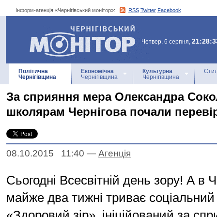
Інформ-агенція «Чернігівський монітор»:
RSS
Twitter
Facebook
Інформ-агенція
«Чернігівський монітор»
21:28:3
Четвер, 6 серпня,
Політична
Економічна
Культурна
Стил
Чернігівщина
Чернігівщина
Чернігівщина
За сприяння мера Олександра Соко
школярам Чернігова почали перевір
08.10.2015 11:40
—
Агенцiя
Сьогодні Всесвітній день зору! А в Ч
майже два тижні триває соціальний
«Здоровий зір», ініційований за сп