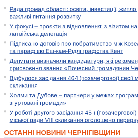
Рада громад області: освіта, інвестиції, житло
важливі питання розвитку
У фокусі – проєкти з відновлення: з візитом на
латвійська делегація
Підписано договір про побратимство між Коз
та парафією Еш-кам-Рідлі графства Кент
Депутати визначили кандидатури, які рекоме
присвоєння звання «Почесний громадянин Черн
Відбулося засідання 46-ї (позачергової) сесії м
скликання
Холми та Дубове – партнери у межах програми
згуртовані громади»
У роботі другого засідання 45-ї (позачергової) 
міської ради VIII скликання оголошено перерв
ОСТАННІ НОВИНИ ЧЕРНІГІВЩИНИ