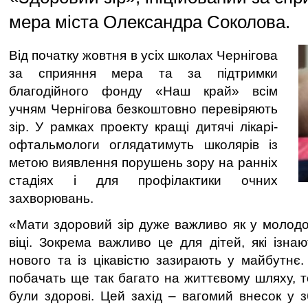
мера міста Олександра Соколова.
Від початку жовтня в усіх школах Чернігова
за сприяння мера та за підтримки
благодійного фонду «Наш край» всім
учням Чернігова безкоштовно перевіряють
зір. У рамках проекту кращі дитячі лікарі-
офтальмологи оглядатимуть школярів із
метою виявлення порушень зору на ранніх
стадіях і для профілактики очних
захворювань.
«Мати здоровий зір дуже важливо як у молодом
віці. Зокрема важливо це для дітей, які ізнаю
нового та із цікавістю зазирають у майбутнє
побачать ще так багато на життєвому шляху, т
були здорові. Цей захід – вагомий внесок у 