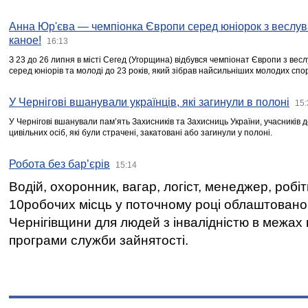
Анна Юр'єва — чемпіонка Європи серед юніорок з веслув
каное!
16:13
З 23 до 26 липня в місті Сегед (Угорщина) відбувся чемпіонат Європи з вес
серед юніорів та молоді до 23 років, який зібрав найсильніших молодих спо
У Чернігові вшанували українців, які загинули в полоні
15:
У Чернігові вшанували пам’ять Захисників та Захисниць України, учасників
цивільних осіб, які були страчені, закатовані або загинули у полоні.
Робота без бар’єрів
15:14
Водій, охоронник, вагар, логіст, менеджер, робі
10робочих місць у поточному році облаштован
Чернігівщини для людей з інвалідністю в межах
програми служби зайнятості.