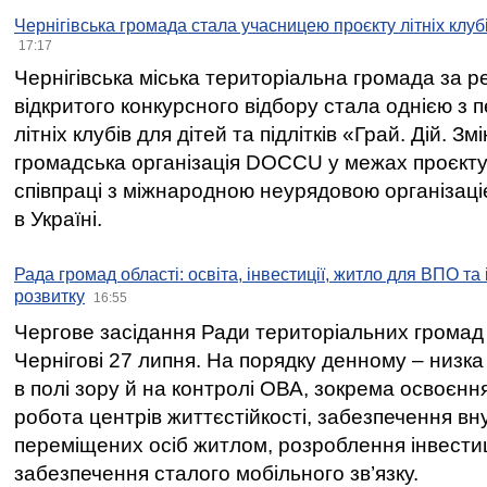
Чернігівська громада стала учасницею проєкту літніх клуб
17:17
Чернігівська міська територіальна громада за 
відкритого конкурсного відбору стала однією з
літніх клубів для дітей та підлітків «Грай. Дій. З
громадська організація DOCCU у межах проєкту 
співпраці з міжнародною неурядовою організаціє
в Україні.
Рада громад області: освіта, інвестиції, житло для ВПО та
розвитку
16:55
Чергове засідання Ради територіальних громад 
Чернігові 27 липня. На порядку денному – низка
в полі зору й на контролі ОВА, зокрема освоєння
робота центрів життєстійкості, забезпечення вн
переміщених осіб житлом, розроблення інвестиц
забезпечення сталого мобільного зв’язку.