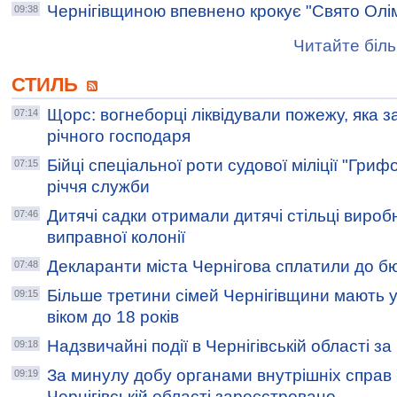
Чернігівщиною впевнено крокує "Свято Олі
09:38
Читайте біль
СТИЛЬ
Щорс: вогнеборці ліквідували пожежу, яка з
07:14
річного господаря
Бійці спеціальної роти судової міліції "Гриф
07:15
річчя служби
Дитячі садки отримали дитячі стільці виро
07:46
виправної колонії
Декларанти міста Чернігова сплатили до бю
07:48
Більше третини сімей Чернігівщини мають у
09:15
віком до 18 років
Надзвичайні події в Чернігівській області з
09:18
За минулу добу органами внутрішніх справ
09:19
Чернігівській області зареєстровано