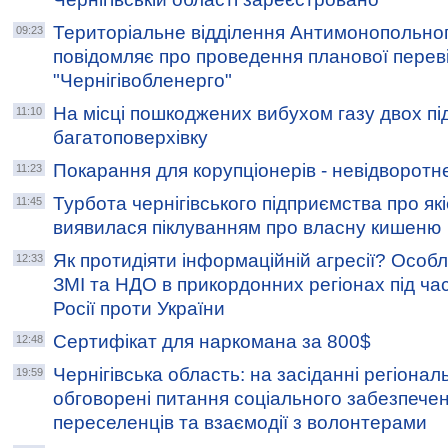
Територіальне відділення Антимонопольног
09:23
повідомляє про проведення планової перев
"Чернігівобленерго"
На місці пошкоджених вибухом газу двох під
11:10
багатоповерхівку
Покарання для корупціонерів - невідворотн
11:23
Турбота чернігівського підприємства про які
11:45
виявилася піклуванням про власну кишеню
Як протидіяти інформаційній агресії? Особл
12:33
ЗМІ та НДО в прикордонних регіонах під ча
Росії проти України
Сертифікат для наркомана за 800$
12:48
Чернігівська область: на засіданні регіона
19:59
обговорені питання соціального забезпеч
переселенців та взаємодії з волонтерами