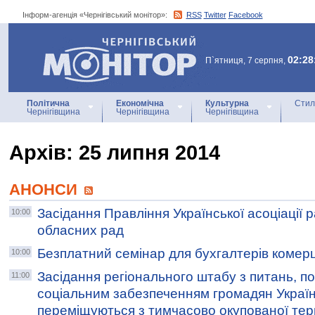
Інформ-агенція «Чернігівський монітор»:
RSS
Twitter
Facebook
Інформ-агенція
«Чернігівський монітор»
02:28
П`ятниця, 7 серпня,
Політична
Економічна
Культурна
Стил
Чернігівщина
Чернігівщина
Чернігівщина
Архiв: 25 липня 2014
АНОНСИ
Засідання Правління Української асоціації 
10:00
обласних рад
Безплатний семінар для бухгалтерів комер
10:00
Засідання регіонального штабу з питань, по
11:00
соціальним забезпеченням громадян України
переміщуються з тимчасово окупованої тер