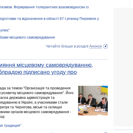
 аутизмом. Формування толерантних взаємовідносин із
підготовки та відзначення в області 67-ї річниці Перемоги у
тулює”
обами місцевого самоврядування
Читайте більше в розділі
Анонси
ияння місцевому самоврядуванню,
блрадою підписано угоду про
арада за темою "Організація та проведення
м розвитку місцевого самоврядування". Його
асна державна адміністрація та
дуванню в Україні, а учасниками стали
рилук та Чернігова, міські та селищні
рівники органів місцевого самоврядування -
оці.
ая традиция”