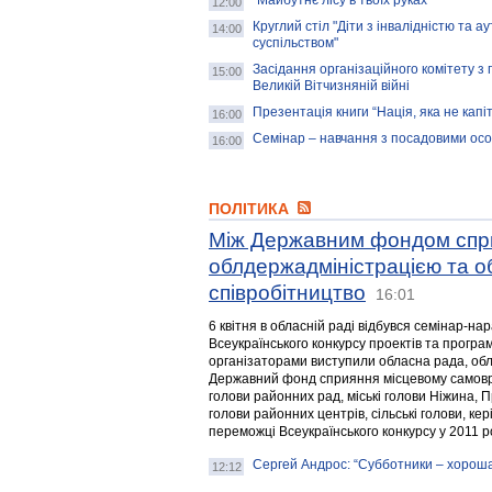
“Майбутнє лісу в твоїх руках”
12:00
Круглий стіл "Діти з інвалідністю та
14:00
суспільством"
Засідання організаційного комітету з 
15:00
Великій Вітчизняній війні
Презентація книги “Нація, яка не капі
16:00
Семінар – навчання з посадовими ос
16:00
ПОЛІТИКА
Між Державним фондом спр
облдержадміністрацією та о
співробітництво
16:01
6 квітня в обласній раді відбувся семінар-н
Всеукраїнського конкурсу проектів та програ
організаторами виступили обласна рада, обл
Державний фонд сприяння місцевому самовря
голови районних рад, міські голови Ніжина, П
голови районних центрів, сільські голови, ке
переможці Всеукраїнського конкурсу у 2011 р
Сергей Андрос: “Субботники – хорош
12:12