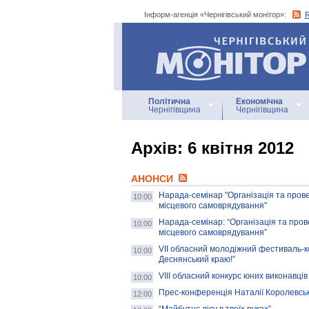
Інформ-агенція «Чернігівський монітор»:
Інформ-агенція
«Чернігівський монітор»
Політична
Економічна
Чернігівщина
Чернігівщина
Архiв: 6 квітня 2012
АНОНСИ
Нарада-семінар "Організація та прове
10:00
місцевого самоврядування"
Нарада-семінар: “Організація та пров
10:00
місцевого самоврядування”
VII обласний молодіжний фестиваль-ко
10:00
Деснянський краю!”
VIII обласний конкурс юних виконавців
10:00
Прес-конференція Наталії Королевськ
12:00