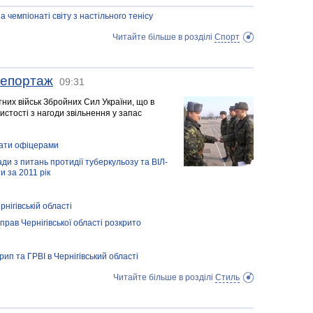
 чемпіонаті світу з настільного тенісу
Читайте більше в розділі
Спорт
репортаж
09:31
тних військ Збройних Сил України, що в
истості з нагоди звільнення у запас
стати офіцерами
ади з питань протидії туберкульозу та ВІЛ-
и за 2011 рік
нігівській області
прав Чернігівської області розкрито
ип та ГРВІ в Чернігівський області
Читайте більше в розділі
Стиль