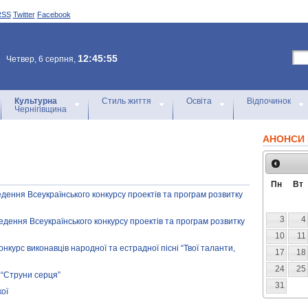
RSS
Twitter
Facebook
12:45:55
Четвер, 6 серпня,
Культурна
Стиль життя
Освіта
Відпочинок
Чернігівщина
АНОНСИ 
Пн
Вт
дення Всеукраїнського конкурсу проектів та програм розвитку
3
4
едення Всеукраїнського конкурсу проектів та програм розвитку
10
11
нкурс виконавців народної та естрадної пісні “Твої таланти,
17
18
24
25
 “Струни серця”
31
ої