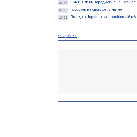
6 квітня день народження на Чернігів
06:58
Гороскоп на сьогодні, 6 квітня
07:13
Погода в Чернігові та Чернігівській обла
16:21
<< архiв <<