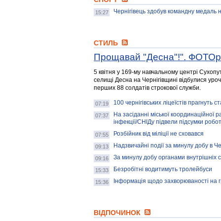
Чернігівець здобув командну медаль на
15:27
СТИЛЬ
Прощавай "Десна"!". ФОТО
5 квітня у 169-му навчальному центрі Сухопу
селищі Десна на Чернігівщині відбулися уроч
перших 88 солдатів строкової служби.
100 чернігівських ліцеїстів прагнуть 
07:19
На засіданні міської координаційної р
07:37
інфекції/СНІДу підвели підсумки робот
Розбійник від міліції не сховався
07:55
Надзвичайні події за минулу добу в Чер
09:13
За минулу добу органами внутрішніх с
09:16
Безробітні водитимуть тролейбуси
15:33
Інформація щодо захворюваності на гр
15:36
ВІДПОЧИНОК