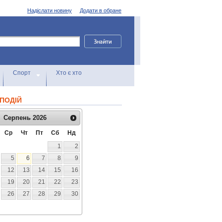
Надіслати новину
Додати в обране
Спорт
Хто є хто
ПОДІЙ
Серпень
2026
Ср
Чт
Пт
Сб
Нд
1
2
5
6
7
8
9
12
13
14
15
16
19
20
21
22
23
26
27
28
29
30