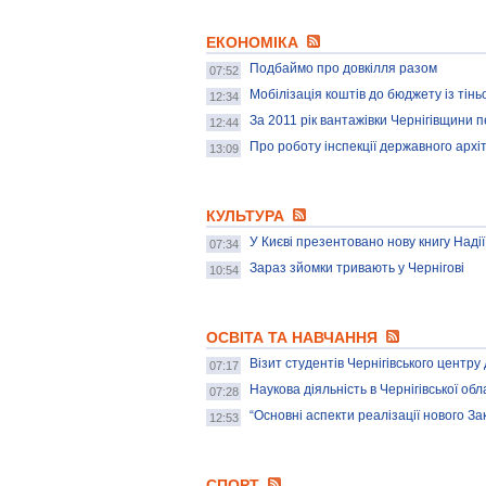
ЕКОНОМІКА
Подбаймо про довкілля разом
07:52
Мобілізація коштів до бюджету із тінь
12:34
За 2011 рік вантажівки Чернігівщини 
12:44
Про роботу інспекції державного архіт
13:09
КУЛЬТУРА
У Києві презентовано нову книгу Надії
07:34
Зараз зйомки тривають у Чернігові
10:54
ОСВІТА ТА НАВЧАННЯ
Візит студентів Чернігівського центру
07:17
Наукова діяльність в Чернігівської обл
07:28
“Основні аспекти реалізації нового За
12:53
СПОРТ