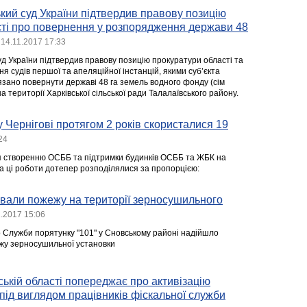
ий суд України підтвердив правову позицію
сті про повернення у розпорядження держави 48
14.11.2017 17:33
д України підтвердив правову позицію прокуратури області та
я судів першої та апеляційної інстанцій, якими суб’єкта
зано повернути державі 48 га земель водного фонду (сім
а території Харківської сільської ради Талалаївського району.
 Чернігові протягом 2 років скористалися 19
24
 створенню ОСББ та підтримки будинків ОСББ та ЖБК на
а ці роботи дотепер розподілялися за пропорцією:
ували пожежу на території зерносушильного
1.2017 15:06
о Служби порятунку "101" у Сновському районі надійшло
жу зерносушильної установки
ській області попереджає про активізацію
 під виглядом працівників фіскальної служби