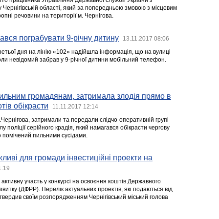
ито працівника Управління Державної служби України з
 Чернігівській області, який за попередньою змовою з місцевим
пні речовини на території м. Чернігова.
вся пограбувати 9-річну дитину
13.11.2017 08:06
ретьої дня на лінію «102» надійшла інформація, що на вулиці
оли невідомий забрав у 9-річної дитини мобільний телефон.
пильним громадянам, затримала злодія прямо в
отів обікрасти
11.11.2017 12:14
.Чернігова, затримали та передали слідчо-оперативній групі
ілу поліції серійного крадія, який намагався обікрасти чергову
о помічений пильними сусідами.
жливі для громади інвестиційні проекти на
1:19
е активну участь у конкурсі на освоєння коштів Державного
витку (ДФРР). Перелік актуальних проектів, які подаються від
атвердив своїм розпорядженням Чернігівський міський голова