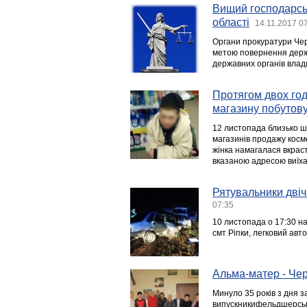
Вищий господарськ
області
14.11.2017 0
Органи прокуратури Чер
метою повернення держ
державних органів влад
Протягом двох год
магазину побутову
12 листопада близько шо
магазинів продажу косме
жінка намагалася вкраст
вказаною адресою виїхав
Рятувальники двічі
07:35
10 листопада о 17:30 на
смт Ріпки, легковий авто
Альма-матер - Чер
Минуло 35 років з дня 
випускникифельдшерськог