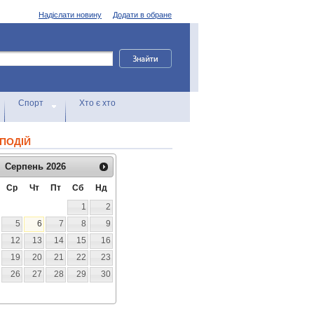
Надіслати новину
Додати в обране
Спорт
Хто є хто
ПОДІЙ
Серпень
2026
Ср
Чт
Пт
Сб
Нд
1
2
5
6
7
8
9
12
13
14
15
16
19
20
21
22
23
26
27
28
29
30