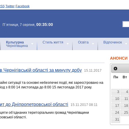
RSS
Twitter
Facebook
00:35:00
П`ятниця, 7 серпня,
Культурна
Стиль життя
Освіта
Відпочинок
Чернігівщина
АНОНСИ 
в Чернігівській області за минулу добу
15.11.2017
Пн
Вт
йні ситуації та основні небезпечні події, які зареєстровано на
ріод з 8:00 14 листопада до 8:00 15 листопада 2017 року.
3
4
10
11
ит до Дніпропетровської області
15.11.2017 08:11
17
18
цяти об’єднаних територіальних громад Чернігівщини
24
25
овської області.
31