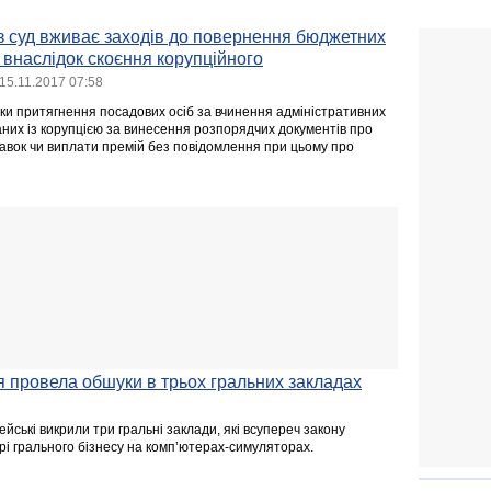
з суд вживає заходів до повернення бюджетних
 внаслідок скоєння корупційного
15.11.2017 07:58
и притягнення посадових осіб за вчинення адміністративних
них із корупцією за винесення розпорядчих документів про
авок чи виплати премій без повідомлення при цьому про
я провела обшуки в трьох гральних закладах
йські викрили три гральні заклади, які всупереч закону
рі грального бізнесу на комп’ютерах-симуляторах.