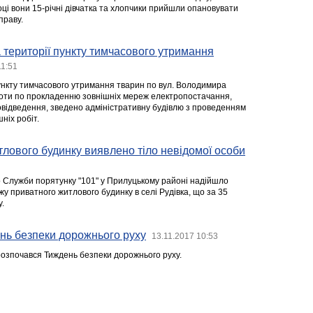
році вони 15-річні дівчатка та хлопчики прийшли опановувати
праву.
 території пункту тимчасового утримання
11:51
ункту тимчасового утримання тварин по вул. Володимира
боти по прокладенню зовнішніх мереж електропостачання,
відведення, зведено адміністративну будівлю з проведенням
шніх робіт.
тлового будинку виявлено тіло невідомої особи
о Служби порятунку "101" у Прилуцькому районі надійшло
у приватного житлового будинку в селі Рудівка, що за 35
у.
нь безпеки дорожнього руху
13.11.2017 10:53
 розпочався Тиждень безпеки дорожнього руху.