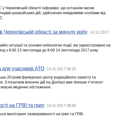
у Чернігівській області інформує, що останнім часом
ипадків шахрайських дій, здійснених невідомими особами від
С.
в Чернігівській області за минулу добу
14.11.2017
йні ситуації та основні небезпечні події, які зареєстровано на
ріод з 8:00 13 листопада до 8:00 14 листопада 2017 року.
 для учасників АТО
14.11.2017 08:55
ьше 20 років функціонує центр радіаційного захисту та
. З початком воєнних дій на Донбасі вже близько п’ятисот
плексне медичне обстеження.
ті на ГРВІ та грип
14.11.2017 08:06
ься моніторинг захворюваності на грип та ГРВІ.