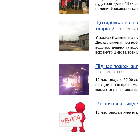
аудиторії, куди в 1978 
нелегку фельдшерськус
Що відбуваєтся на
тварин?
13.11.2017 
У рамках будівництва п
Дрозда виконані всі ро
водопостачання та водо
всіх внутрішніх та зовні
Під час пожежі жи
13.11.2017 11:09
12 листопада о 22:00 д
повідомлення про пожеж
кілометрів від райцентр
Розпочався Тижде
13 листопада в Україні