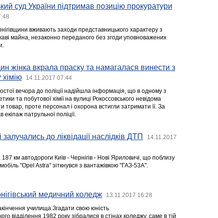
ий суд України підтримав позицію прокуратури
7:48
нігівщини вживають заходи представницького характеру з
аві майна, незаконно переданого без згоди уповноважених
и.
ин жінка вкрала праску та намагалася винести з
 хімію
14.11.2017 07:44
стої вечора до поліції надійшла інформація, що в одному з
тики та побутової хімії на вулиці Рокоссовського невідома
и товар, проте персонал і охорона встигли затримати її. За
 екіпаж патрульної поліції.
 залучались до ліквідації наслідків ДТП
14.11.2017
 187 км автодороги Київ - Чернігів - Нові Яриловичі, що поблизу
мобіль "Оpel Astra" зіткнувся з вантажівкою "ГАЗ-53А".
нігівський медичний коледж
13.11.2017 16:28
закінчення училища.Згадати свою юність
о відділення 1982 року зібралися в стінах коледжу, саме в тій