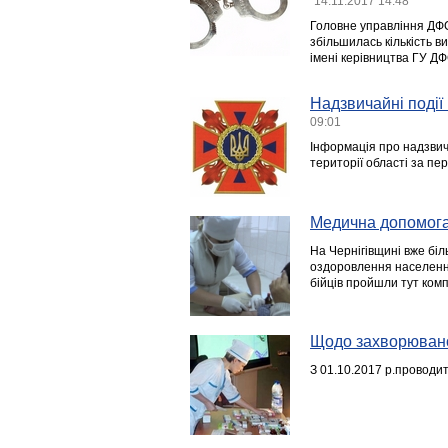
14.11.2017 14:48
Головне управління ДФС 
збільшилась кількість в
імені керівництва ГУ ДФ
Надзвичайні події 
09:01
Інформація про надзвича
території області за пе
Медична допомога
На Чернігівщині вже біл
оздоровлення населення
бійців пройшли тут ком
Щодо захворюванос
З 01.10.2017 р.проводит