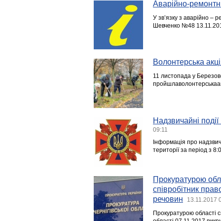
Аварійно-ремонтні
У зв’язку з аварійно – 
Шевченко №48 13.11.2017
Волонтерська акці
11 листопада у Березов
пройшлаволонтерськаак
Надзвичайні події 
09:11
Інформація про надзвича
території за період з 8
Прокуратурою обла
співробітник прав
речовин
13.11.2017 
Прокуратурою області с