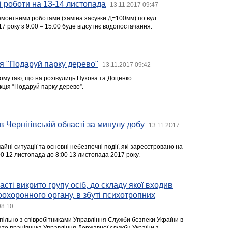
 роботи на 13-14 листопада
13.11.2017 09:47
ремонтними роботами (заміна засувки Д=100мм) по вул.
 року з 9:00 – 15:00 буде відсутнє водопостачання.
я "Подаруй парку дерево"
13.11.2017 09:42
ому гаю, що на розівулиць Пухова та Доценко
ція “Подаруй парку дерево”.
в Чернігівській області за минулу добу
13.11.2017
йні ситуації та основні небезпечні події, які зареєстровано на
:00 12 листопада до 8:00 13 листопада 2017 року.
сті викрито групу осіб, до складу якої входив
оохоронного органу, в збуті психотропних
08:10
пільно з співробітниками Управління Служби безпеки України в