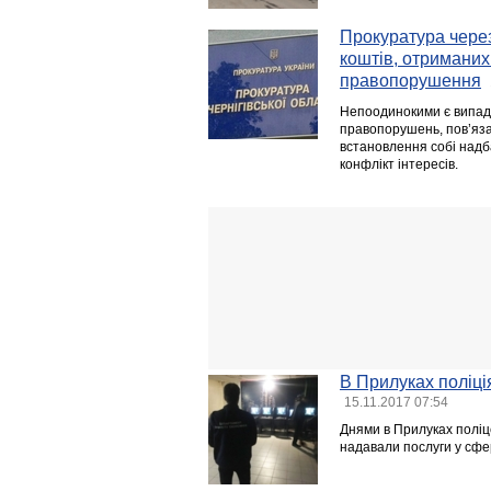
Прокуратура чере
коштів, отриманих
правопорушення
Непоодинокими є випадк
правопорушень, пов’яза
встановлення собі надб
конфлікт інтересів.
В Прилуках поліці
15.11.2017 07:54
Днями в Прилуках поліце
надавали послуги у сфе