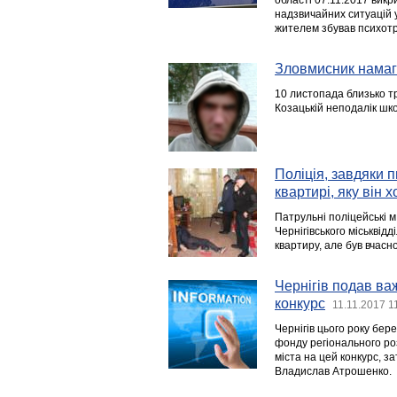
області 07.11.2017 викр
надзвичайних ситуацій у
жителем збував психотро
Зловмисник намага
10 листопада близько т
Козацькій неподалік шк
Поліція, завдяки 
квартирі, яку він х
Патрульні поліцейські м
Чернігівського міськвідд
квартиру, але був вчасн
Чернігів подав ва
конкурс
11.11.2017 1
Чернігів цього року бер
фонду регіонального роз
міста на цей конкурс, з
Владислав Атрошенко.