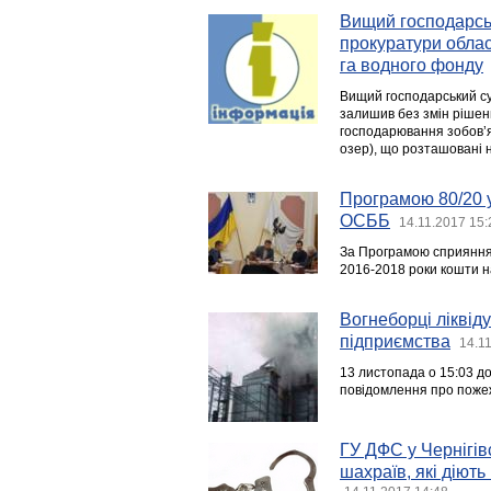
Вищий господарськ
прокуратури обла
га водного фонду
Вищий господарський су
залишив без змін рішенн
господарювання зобов’я
озер), що розташовані н
Програмою 80/20 у
ОСББ
14.11.2017 15:
За Програмою сприяння
2016-2018 роки кошти н
Вогнеборці ліквід
підприємства
14.1
13 листопада о 15:03 д
повідомлення про поже
ГУ ДФС у Чернігів
шахраїв, які діють