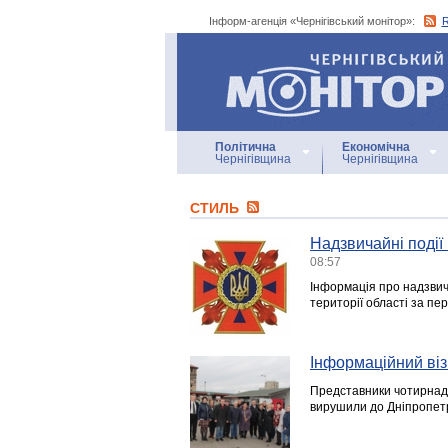
Інформ-агенція «Чернігівський монітор»:
Інформ-агенція
«Чернігівський монітор»
Політична
Економічна
Чернігівщина
Чернігівщина
СТИЛЬ
Надзвичайні події 
08:57
Інформація про надзвича
території області за пе
Інформаційний віз
Представники чотирнад
вирушили до Дніпропетр