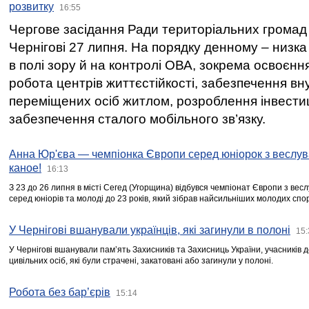
розвитку
16:55
Чергове засідання Ради територіальних громад 
Чернігові 27 липня. На порядку денному – низка
в полі зору й на контролі ОВА, зокрема освоєння
робота центрів життєстійкості, забезпечення вн
переміщених осіб житлом, розроблення інвестиц
забезпечення сталого мобільного зв’язку.
Анна Юр'єва — чемпіонка Європи серед юніорок з веслув
каное!
16:13
З 23 до 26 липня в місті Сегед (Угорщина) відбувся чемпіонат Європи з вес
серед юніорів та молоді до 23 років, який зібрав найсильніших молодих спо
У Чернігові вшанували українців, які загинули в полоні
15:
У Чернігові вшанували пам’ять Захисників та Захисниць України, учасників
цивільних осіб, які були страчені, закатовані або загинули у полоні.
Робота без бар’єрів
15:14