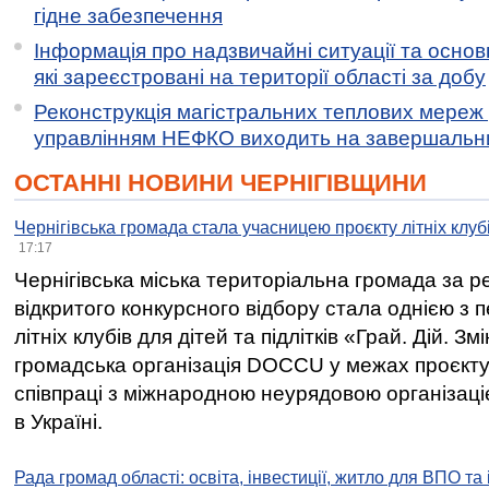
гідне забезпечення
Інформація про надзвичайні ситуації та основн
які зареєстровані на території області за добу
Реконструкція магістральних теплових мереж у
управлінням НЕФКО виходить на завершальн
ОСТАННІ НОВИНИ ЧЕРНІГІВЩИНИ
Чернігівська громада стала учасницею проєкту літніх клуб
17:17
Чернігівська міська територіальна громада за 
відкритого конкурсного відбору стала однією з
літніх клубів для дітей та підлітків «Грай. Дій. З
громадська організація DOCCU у межах проєкту 
співпраці з міжнародною неурядовою організаціє
в Україні.
Рада громад області: освіта, інвестиції, житло для ВПО та