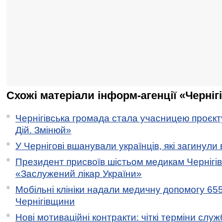
Схожі матеріали інформ-агенції «Черніг
Чернігівська громада стала учасницею проєкту 
Дій. Змінюй»
У Чернігові вшанували українців, які загинули 
Президент присвоїв шістьом медикам Чернігі
«Заслужений лікар України»
Мобільні клініки надали медичну допомогу 65
Чернігівщини
Нові мотиваційні контракти: чіткі терміни служ