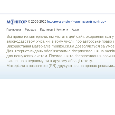
© 2005-2026
Інформ-агенція «Чернігівський монітор»
Про проект
|
Реклама
|
Партнери
|
Контакти
|
Архів
Всі права на матеріали, які містить цей сайт, охороняються у 
законодавством України, в тому числі, про авторське право і 
Використання матерiалiв monitor.cn.ua дозволяється за умов
Для iнтернет-видань обов'язковим є гiперпосилання на monito
для пошукових систем. Посилання та гіперпосилання повинні
виключно в першому чи в другому абзаці тексту.
Матеріали з позначкою (PR) друкуються на правах реклами..