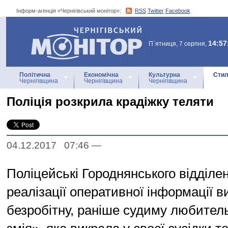
Інформ-агенція «Чернігівський монітор»:
RSS
Twitter
Facebook
Інформ-агенція
«Чернігівський монітор»
14:57
П`ятниця, 7 серпня,
Політична
Економічна
Культурна
Стил
Чернігівщина
Чернігівщина
Чернігівщина
Поліція розкрила крадіжку теляти
04.12.2017 07:46
—
Поліцейські Городнянського відділ
реалізації оперативної інформації 
безробітну, раніше судиму любител