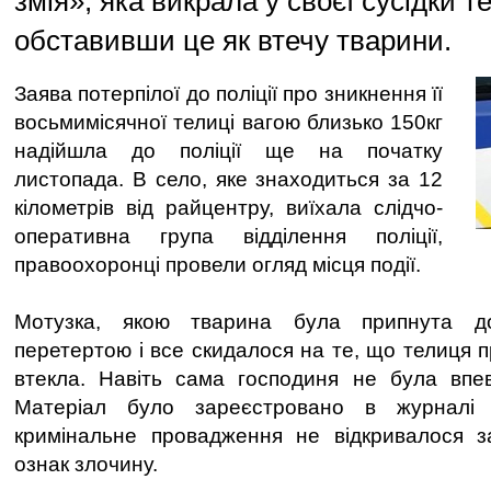
змія», яка викрала у своєї сусідки т
обставивши це як втечу тварини.
Заява потерпілої до поліції про зникнення її
восьмимісячної телиці вагою близько 150кг
надійшла до поліції ще на початку
листопада. В село, яке знаходиться за 12
кілометрів від райцентру, виїхала слідчо-
оперативна група відділення поліції,
правоохоронці провели огляд місця події.
Мотузка, якою тварина була припнута до
перетертою і все скидалося на те, що телиця п
втекла. Навіть сама господиня не була впев
Матеріал було зареєстровано в журналі 
кримінальне провадження не відкривалося за
ознак злочину.