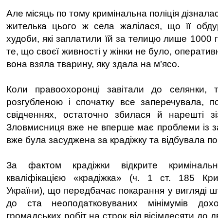
Але місяць по тому кримінальна поліція дізналас
жителька цього ж села жалілася, що її обду
худоби, які заплатили їй за телицю лише 1000
те, що своєї живності у жінки не було, операти
вона взяла тварину, яку здала на м’ясо.
Коли правоохоронці завітали до селянки, 
розгубленою і спочатку все заперечувала, п
свідченнях, остаточно збилася й нарешті зі
Зловмисниця вже не вперше має проблеми із з
вже була засуджена за крадіжку та відбувала п
За фактом крадіжки відкрите криміналь
кваліфікацією «крадіжка» (ч. 1 ст. 185 Кри
України), що передбачає покарання у вигляді ш
до ста неоподатковуваних мінімумів дох
громадських робіт на строк від вісімдесяти до 