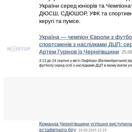
України серед юніорів та Чемпіона
ДЮСШ, СДЮШОР, УФК та спортивних
керугі та пумсе.
Україна — чемпіон Європи з футб
спортсменів з наслідками ДЦП: се
Артем Гурінов із Чернігівщини
25.08
З 13 до 24 серпня у місті Лафборо (Великобританія) в
футболу серед осіб з наслідками ДЦП в якому взяли уч
Команда Чернігівщини успішно виступила 
естафетного бігу
18.08.2025 12:15