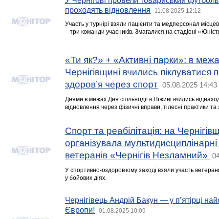
У Чернігові провели товариський футбольн
проходять відновлення
11.08.2025 12:12
Участь у турнірі взяли пацієнти та медперсонал місцево
– три команди учасників. Змагалися на стадіоні «Юніст
«Ти як?» + «Активні парки»: в межа
Чернігівщині вчились піклуватися 
здоров’я через спорт
05.08.2025 14:43
Днями в межах Дня спільнодії в Ніжині вчились віднахо
відновлення через фізичні вправи, тілесні практики та
Спорт та реабілітація: на Чернігівщ
організувала мультидисциплінарні
ветеранів «Чернігів Незламний»
04
У спортивно-оздоровчому заході взяли участь ветеран
у бойових діях.
Чернігівець Андрій Бакун — у п’ятірці на
Європи!
01.08.2025 10:09