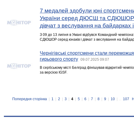
7 медалей здобули юні спортсмени
України серед ДЮСШ та СДЮШОР с
дівчат з веслування на байдарках 
З 09 до 13 липня в Умані відбувся Командний чемпіон
СДЮШОР серед юнаків і дівчат з веслування на байдарк
Чернігівські спортсмени стали переможц
гирьового спорту
09.07.2025 09:07
В сербському місті Белград фінішував відкритий чемпі
за версією IGSF.
Попередня сторінка
|
1
|
2
|
3
|
4
|
5
|
6
|
7
|
8
|
9
|
10
| ...
107
Н