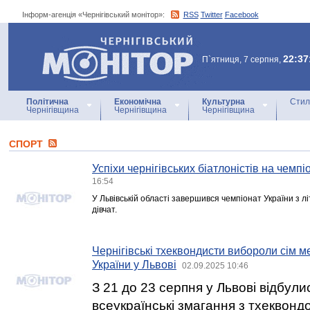
Інформ-агенція «Чернігівський монітор»:
RSS
Twitter
Facebook
Інформ-агенція
«Чернігівський монітор»
22:37
П`ятниця, 7 серпня,
Політична
Економічна
Культурна
Стил
Чернігівщина
Чернігівщина
Чернігівщина
СПОРТ
Успіхи чернігівських біатлоністів на чемпіо
16:54
У Львівській області завершився чемпіонат України з л
дівчат.
Чернігівські тхеквондисти вибороли сім 
України у Львові
02.09.2025 10:46
З 21 до 23 серпня у Львові відбул
всеукраїнські змагання з тхеквонд