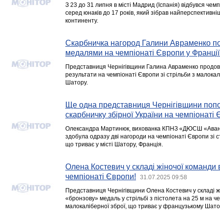
З 23 до 31 липня в місті Мадрид (Іспанія) відбувся чем
серед юнаків до 17 років, який зібрав найперспективніш
континенту.
Скарбничка нагород Галини Авраменко п
медалями на чемпіонаті Європи у Франції
Представниця Чернігівщини Галина Авраменко продов
результати на чемпіонаті Європи зі стрільби з малокалі
Шатору.
Ще одна представниця Чернігівщини поп
скарбничку збірної України на чемпіонаті 
Олександра Мартинюк, вихованка КПНЗ «ДЮСШ «Авангар
здобула одразу дві нагороди на чемпіонаті Європи зі с
що триває у місті Шатору, Франція.
Олена Костевич у складі жіночої команди
чемпіонаті Європи!
31.07.2025 09:58
Представниця Чернігівщини Олена Костевич у складі ж
«бронзову» медаль у стрільбі з пістолета на 25 м на ч
малокаліберної зброї, що триває у французькому Шато