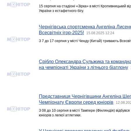
15 серпня на стадіоні «Зірка» в місті Кропивницький 
України з естафетного бігу.
Чернігівська спортсменка Ангеліна Лисе
Всесвітніх ігор-2025!
15.08.2025 12:24
З 7 до 17 серпня у місті Ченду (Китай) тривають Всесвіт
Срібло Олександра Сульжика та командна
на чемпіонаті України з літнього біатлону
Представниця Чернігівщини Ангеліна Шеп
Чемпіонату Європи серед юніорів
12.08.20
З 08 до 10 серпня в місті Тампере (Фінляндія) відбувс
юніорів з легкої атлетики.