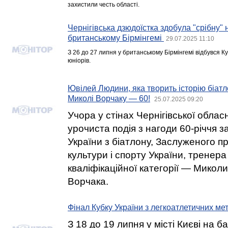
захистили честь області.
Чернігівська дзюдоїстка здобула "срібну"
британському Бірмінгемі
29.07.2025 11:10
З 26 до 27 липня у британському Бірмінгемі відбувся 
юніорів.
Ювілей Людини, яка творить історію біатл
Миколі Ворчаку — 60!
25.07.2025 09:20
Учора у стінах Чернігівської облас
урочиста подія з нагоди 60-річчя 
України з біатлону, Заслуженого п
культури і спорту України, тренера
кваліфікаційної категорії — Микол
Ворчака.
Фінал Кубку України з легкоатлетичних ме
З 18 до 19 липня у місті Києві на б