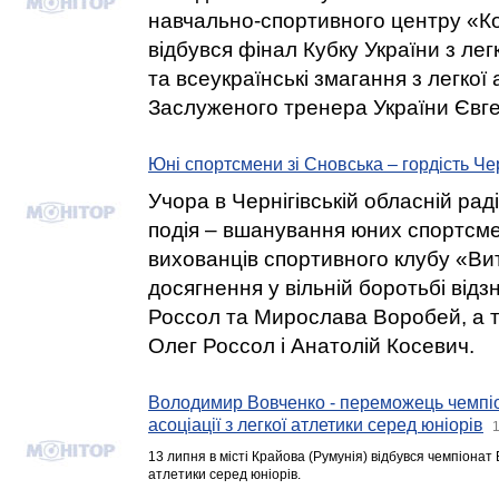
навчально-спортивного центру «К
відбувся фінал Кубку України з ле
та всеукраїнські змагання з легкої 
Заслуженого тренера України Євг
Юні спортсмени зі Сновська – гордість Че
Учора в Чернігівській обласній рад
подія – вшанування юних спортсмен
вихованців спортивного клубу «Вит
досягнення у вільній боротьбі відз
Россол та Мирослава Воробей, а т
Олег Россол і Анатолій Косевич.
Володимир Вовченко - переможець чемпіо
асоціації з легкої атлетики серед юніорів
1
13 липня в місті Крайова (Румунія) відбувся чемпіонат Б
атлетики серед юніорів.