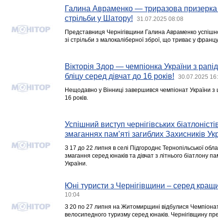
Галина Авраменко — триразова призерка 
стрільби у Шатору!
31.07.2025 08:08
Представниця Чернігівщини Галина Авраменко успішно
зі стрільби з малокаліберної зброї, що триває у франц
Вікторія Здор — чемпіонка України з рапі
бліцу серед дівчат до 16 років!
30.07.2025 16
Нещодавно у Вінниці завершився чемпіонат України з ш
16 років.
Успішний виступ чернігівських біатлоністі
змаганнях пам’яті загиблих Захисників Ук
З 17 до 22 липня в селі Підгороднє Тернопільської обла
змагання серед юнаків та дівчат з літнього біатлону па
України.
Юні туристи з Чернігівщини – серед кращих
10:04
З 20 по 27 липня на Житомирщині відбулися Чемпіонат
велосипедного туризму серед юнаків. Чернігівщину пред