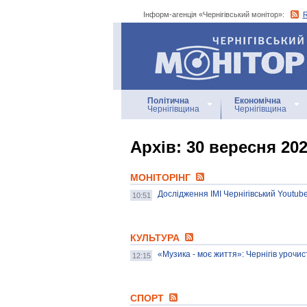
Інформ-агенція «Чернігівський монітор»:
Інформ-агенція
«Чернігівський монітор»
Політична
Економічна
Чернігівщина
Чернігівщина
Архiв: 30 вересня 20
МОНІТОРІНГ
Дослідження ІМІ Чернігівський Youtub
10:51
КУЛЬТУРА
«Музика - моє життя»: Чернігів урочис
12:15
СПОРТ