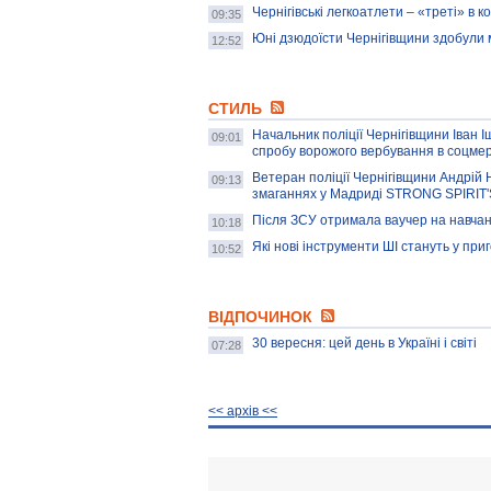
Чернігівські легкоатлети – «треті» в 
09:35
Юні дзюдоїсти Чернігівщини здобули 
12:52
СТИЛЬ
Начальник поліції Чернігівщини Іван І
09:01
спробу ворожого вербування в соцме
Ветеран поліції Чернігівщини Андрій
09:13
змаганнях у Мадриді STRONG SPIRIT
Після ЗСУ отримала ваучер на навча
10:18
Які нові інструменти ШІ стануть у при
10:52
ВІДПОЧИНОК
30 вересня: цей день в Україні і світі
07:28
<< архiв <<