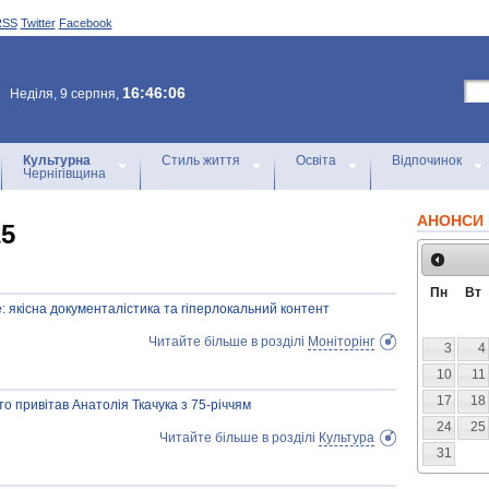
RSS
Twitter
Facebook
16:46:06
Неділя, 9 серпня,
Культурна
Стиль життя
Освіта
Відпочинок
Чернігівщина
АНОНСИ 
25
Пн
Вт
e: якісна документалістика та гіперлокальний контент
Читайте більше в розділі
Моніторінг
3
4
10
11
17
18
то привітав Анатолія Ткачука з 75-річчям
24
25
Читайте більше в розділі
Культура
31