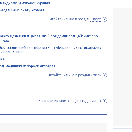
командному чемпіонаті України!
медалі чемпіонату України
Читайте більше в розділі
Спорт
щенко відзначив ліцеїста, який повідомив поліцейських про
режах
 Нестеренко виборов перемогу на міжнародних ветеранських
'S GAMES 2025
ння
годі медійникам: поради експерта
Читайте більше в розділі
Стиль
Читайте більше в розділі
Відпочинок