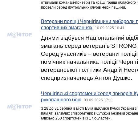
отримали команди-призери та кращі гравці обласного 
провели серед футбольних клубів Чернігівщини.
Ветерани поліції Чернігівщини вибороли п
спортивних змаганнях
10.09.2025 10:41
Днями відбувся Національний відб
змагань серед ветеранів STRONG
Серед учасників – ветерани поліції
помічник начальника поліції Черніг
ветеранської політики Андрій Нест
спецпризначенець Антон Душко.
Чернігівські спортсмени серед призерів Ку
рукопашного бою
03.09.2025 17:11
З 28 до 31 серпня в місті Буча відбувся Кубок України
пам’яті загиблих співробітників Служби безпеки Україн
близько 250 спортсменів із 17 областей.