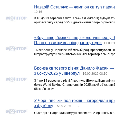
Назарій Остапчук — чемпіон світу з пара-
12:16
З 10 до 23 вересня в місті Албена (Болгарія) відбуваєт
армрестлінгу серед осіб з ураженнями опорно-руховог
«Зручніше, безпечніше, екологічніше»: у 
План розвитку велоінфраструктури
17.09.2
16 вересня у Чернігівській міській раді презентували 
інфраструктури Чернігівської міської територіальної гр
Бронза світового рівня: Данило Жасан — 
з боксу-2025 у Ліверпулі
16.09.2025 08:10
З 4 по 14 вересня у місті Ліверпуль (Велика Британія) 
боксу World Boxing Championship 2025, який об’єднав 
66 країн світу.
У Чернігівській політехніці нагородили пр
з футболу
15.09.2025 10:17
Сьогодні в Національному університеті «Чернігівська п