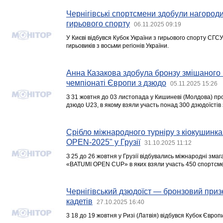
Чернігівські спортсмени здобули нагороди
гирьового спорту
06.11.2025 09:19
У Києві відбувся Кубок України з гирьового спорту СГСУ
гирьовиків з восьми регіонів України.
Анна Казакова здобула бронзу змішаного 
чемпіонаті Європи з дзюдо
05.11.2025 15:26
З 31 жовтня до 03 листопада у Кишиневі (Молдова) пр
дзюдо U23, в якому взяли участь понад 300 дзюдоїстів 
Срібло міжнародного турніру з кіокушинк
OPEN-2025" у Грузії
31.10.2025 11:12
З 25 до 26 жовтня у Грузії відбувались міжнародні зма
«BATUMI OPEN CUP» в яких взяли участь 450 спортсмен
Чернігівський дзюдоїст — бронзовий при
кадетів
27.10.2025 16:40
3 18 до 19 жовтня у Ризі (Латвія) відбувся Кубок Європ