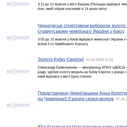
З 11 до 12 жовтня у місті Берунь (Польща) відбувся Че
бою, який зібрав учасників із 14 країн світу!
Чернігівські спортсмени вибороли золото 
студентському чемпіонаті України з боксу
З 05 до 10 жовтня у Києві відбувся чемпіонат України з
воїнів 3-го Армійського Корпусу.
Золото Кубку Європи!
07.10.2025 11:34
Олександр Єрмольченко — вихованець КПНЗ «ДЮСШ «Фо
ради, здобув золоту медаль на Кубку Європи з дзюдо с
який відбувся у місті Брно (Чехія).
Представниця Чернігівщини Анна Колотур
на Чемпіонаті Європи серед молоді
07.10.
Юні біатлоністи Чернігівщини знову сере