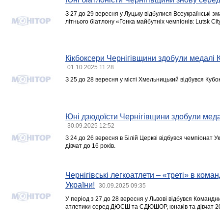
З 27 до 29 вересня у Луцьку відбулися Всеукраїнські зм
літнього біатлону «Гонка майбутніх чемпіонів: Lutsk City
Кікбоксери Чернігівщини здобули медалі
01.10.2025 11:28
З 25 до 28 вересня у місті Хмельницький відбувся Кубо
Юні дзюдоїсти Чернігівщини здобули меда
30.09.2025 12:52
З 24 до 26 вересня в Білій Церкві відбувся чемпіонат У
дівчат до 16 років.
Чернігівські легкоатлети – «треті» в кома
України!
30.09.2025 09:35
У період з 27 до 28 вересня у Львові відбувся Командни
атлетики серед ДЮСШ та СДЮШОР, юнаків та дівчат 20