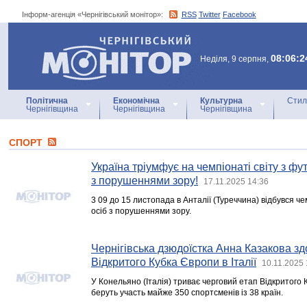
Інформ-агенція «Чернігівський монітор»:
RSS
Twitter
Facebook
Інформ-агенція
«Чернігівський монітор»
08:06:2
Неділя, 9 серпня,
Політична
Економічна
Культурна
Стил
Чернігівщина
Чернігівщина
Чернігівщина
СПОРТ
Україна тріумфує на чемпіонаті світу з ф
з порушеннями зору!
17.11.2025 14:36
3 09 до 15 листопада в Анталії (Туреччина) відбувся че
осіб з порушеннями зору.
Чернігівська дзюдоїстка Анна Казакова зд
Відкритого Кубка Європи в Італії
10.11.2025 
У Конельяно (Італія) триває черговий етап Відкритого 
беруть участь майже 350 спортсменів із 38 країн.