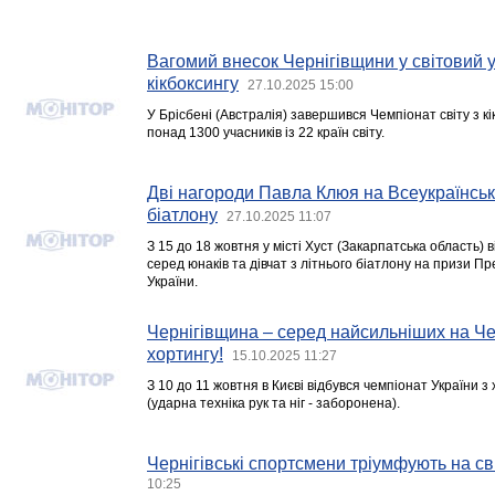
Вагомий внесок Чернігівщини у світовий ус
кікбоксингу
27.10.2025 15:00
У Брісбені (Австралія) завершився Чемпіонат світу з кі
понад 1300 учасників із 22 країн світу.
Дві нагороди Павла Клюя на Всеукраїнськ
біатлону
27.10.2025 11:07
З 15 до 18 жовтня у місті Хуст (Закарпатська область) 
серед юнаків та дівчат з літнього біатлону на призи П
України.
Чернігівщина – серед найсильніших на Че
хортингу!
15.10.2025 11:27
З 10 до 11 жовтня в Києві відбувся чемпіонат України з
(ударна техніка рук та ніг - заборонена).
Чернігівські спортсмени тріумфують на сві
10:25