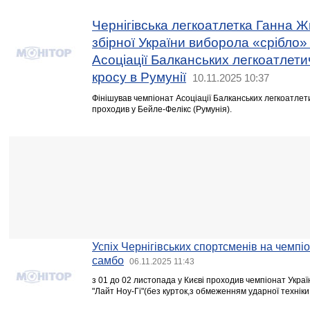
Чернігівська легкоатлетка Ганна Ж
збірної України виборола «срібло»
Асоціації Балканських легкоатлет
кросу в Румунії
10.11.2025 10:37
Фінішував чемпіонат Асоціації Балканських легкоатлет
проходив у Бейле-Фелікс (Румунія).
Успіх Чернігівських спортсменів на чемпіо
самбо
06.11.2025 11:43
з 01 до 02 листопада у Києві проходив чемпіонат Украї
"Лайт Ноу-Гі"(без курток,з обмеженням ударної техніки 