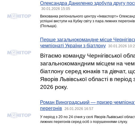
Олександра Даниленко здобула другу посп
30.01.2026 15:05
Вихованка регіонального центру «Інваспорт» Олекса
успішні виступи на Кубку світу з пара лижних перегонів
(Польща).
Перше загальнокомандне місце Чернігівсь
чемпіонаті України з біатлону
30.01.2026 10:
Вітаємо команду Чернігівської обл
загальнокомандним місцем на чемп
біатлону серед юнаків та дівчат, що
Яворів Львівської області в період 
2026 року.
Роман Виноградський — призер чемпіонат
перегонів
26.01.2026 16:57
У період з 20 по 24 січня у селі Яворів Львівської обла
лижних перегонів серед осіб з порушеннями слуху.