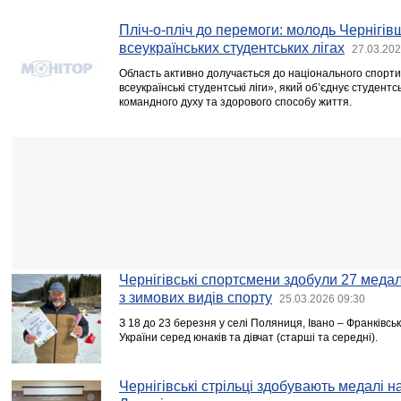
Пліч-о-пліч до перемоги: молодь Чернігів
всеукраїнських студентських лігах
27.03.202
Область активно долучається до національного спортив
всеукраїнські студентські ліги», який об’єднує студент
командного духу та здорового способу життя.
Чернігівські спортсмени здобули 27 медал
з зимових видів спорту
25.03.2026 09:30
З 18 до 23 березня у селі Поляниця, Івано – Франківськ
України серед юнаків та дівчат (старші та середні).
Чернігівські стрільці здобувають медалі н