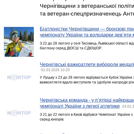
Чернігівщини з ветеранської полі
та ветеран-спецпризначенець Ант
Біатлоністки Чернігівщини — бронзові пр
чемпіонату України та володарки дев’яти
З 22 до 28 лютого у селі Тисовець Львівської області ві
біатлону серед ДЮСШ та СДЮШОР.
Чернігівські важкоатлети вибороли медалі
02.03.2026 10:20
У Луцьку з 23 до 28 лютого відбувається Кубок України з
важкоатлети вдало виступили та здобули нагороди різн
Чернігівська команда - у п’ятірці найкра
чемпіонаті України з легкої атлетики
24.02.
З 21 до 22 лютого в Києві відбувся Чемпіонат України з
серед юніорів.