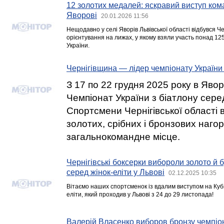
12 золотих медалей: яскравий виступ ком
Яворові
20.01.2026 11:56
Нещодавно у селі Яворів Львівської області відбувся Ч
орієнтування на лижах, у якому взяли участь понад 125
України.
Чернігівщина — лідер чемпіонату України 
З 17 по 22 грудня 2025 року в Явор
Чемпіонат України з біатлону серед
Спортсмени Чернігівської області 
золотих, срібних і бронзових нагор
загальнокомандне місце.
Чернігівські боксерки вибороли золото й б
серед жінок-еліти у Львові
02.12.2025 10:35
Вітаємо наших спортсменок із вдалим виступом на Кубк
еліти, який проходив у Львові з 24 до 29 листопада!
Валерій Власенко виборов бронзу чемпіо