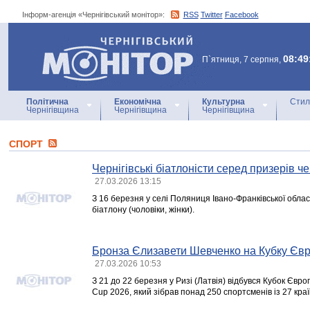
Інформ-агенція «Чернігівський монітор»:
RSS
Twitter
Facebook
Інформ-агенція
«Чернігівський монітор»
08:49
П`ятниця, 7 серпня,
Політична
Економічна
Культурна
Стил
Чернігівщина
Чернігівщина
Чернігівщина
СПОРТ
Чернігівські біатлоністи серед призерів ч
27.03.2026 13:15
З 16 березня у селі Поляниця Івано-Франківської облас
біатлону (чоловіки, жінки).
Бронза Єлизавети Шевченко на Кубку Євро
27.03.2026 10:53
З 21 до 22 березня у Ризі (Латвія) відбувся Кубок Євр
Cup 2026, який зібрав понад 250 спортсменів із 27 країн