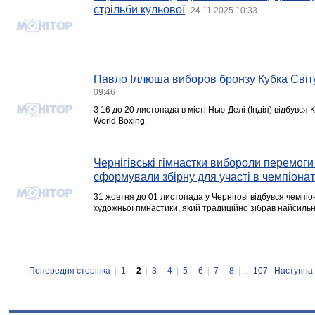
стрільби кульової
24.11.2025 10:33
Павло Іллюша виборов бронзу Кубка Світу 
09:46
З 16 до 20 листопада в місті Нью-Делі (Індія) відбувся К
World Boxing.
Чернігівські гімнастки вибороли перемоги 
сформували збірну для участі в чемпіонат
31 жовтня до 01 листопада у Чернігові відбувся чемпіон
художньої гімнастики, який традиційно зібрав найсиль
Попередня сторінка
|
1
|
2
|
3
|
4
|
5
|
6
|
7
|
8
| ...
107
Наступна 