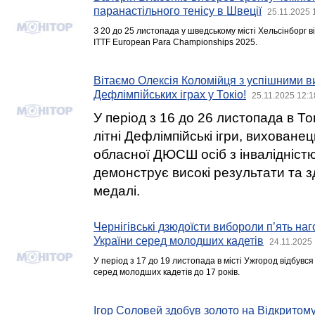
паранастільного тенісу в Швеції
25.11.2025 
З 20 до 25 листопада у шведському місті Хельсінборг 
ITTF European Para Championships 2025.
Вітаємо Олексія Коломійця з успішними в
Дефлімпійських іграх у Токіо!
25.11.2025 12:1
У період з 16 до 26 листопада в Т
літні Дефлімпійські ігри, вихованец
обласної ДЮСШ осіб з інвалідніст
демонструє високі результати та з
медалі.
Чернігівські дзюдоїсти вибороли п’ять наг
України серед молодших кадетів
24.11.2025
У період з 17 до 19 листопада в місті Ужгород відбувс
серед молодших кадетів до 17 років.
Ігор Соловей здобув золото на Відкритому