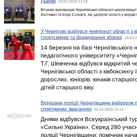
Львові
19.03.2026 12:16
Вітаємо вихованців Чернігівської обласної школи вищо
Костевич та Ігоря Солов’я, які здобули золото у вправі 
У Чернігові відбувся чемпіонат області з к
спортсменів та формування збірної
18.03.
14 березня на базі Чернігівського
педагогічного університету «Черніг
Т.Г. Шевченка відбувся відкритий ч
Чернігівської області з кікбоксингу
дорослих, юніорів, юнаків старшого
дітей старшого віку.
Ветерани поліції Чернігівщини вибороли п
спортивних змаганнях
04.03.2026 10:14
Днями відбувся Всеукраїнський тур
«Сильні України». Серед 280 учасн
поліції Чернігівщини: помічник нача