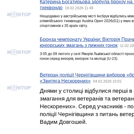
Катерина Богатирьова здобула бронзу на 
тхеквондо
19.02.2026 11:49
Нещодавно у австрійському місті Інсбрук відбулись між
олімпійського тхеквондо Austria Open 2026(G1) у яких 
спортсменів з 35 країн світу.
Бронза чемпіонату України: Вікторія Пра
юніорських змагань з лижних гонок
11.02.2
З 05 до 09 лютого у селі Яворів Львівської області про
гонок серед юніорів, юніорок та молоді (U-23).
Ветеран поліції Чернігівщини виборов «б
«Звитяга Нескорених»
04.02.2026 10:01
Днями у столиці відбулися перші в
змагання для ветеранів та ветеран
Нескорених». Серед учасників - п
поліції Чернігівщини з питань вете
Вадим Довгошей.