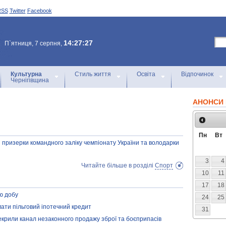
RSS
Twitter
Facebook
14:27:27
П`ятниця, 7 серпня,
Культурна
Стиль життя
Освіта
Відпочинок
Чернігівщина
АНОНСИ 
Пн
Вт
 призерки командного заліку чемпіонату України та володарки
3
4
Читайте більше в розділі
Спорт
10
11
17
18
ню добу
24
25
ати пільговий іпотечний кредит
31
рекрили канал незаконного продажу зброї та боєприпасів