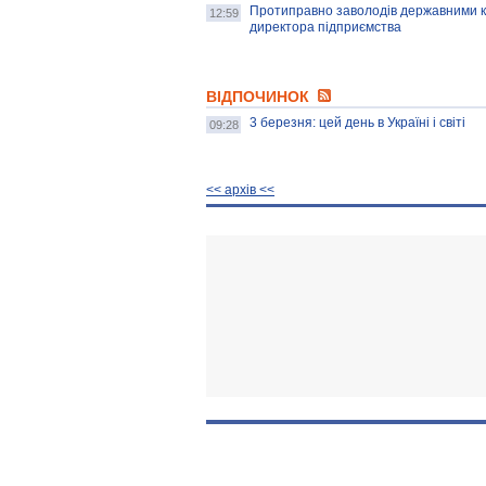
Протиправно заволодів державними к
12:59
директора підприємства
ВІДПОЧИНОК
3 березня: цей день в Україні і світі
09:28
<< архiв <<