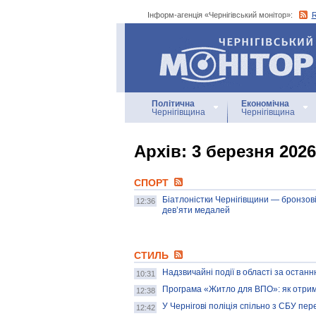
Інформ-агенція «Чернігівський монітор»:
Інформ-агенція
«Чернігівський монітор»
Політична
Економічна
Чернігівщина
Чернігівщина
Архiв: 3 березня 2026
СПОРТ
Біатлоністки Чернігівщини — бронзові
12:36
дев’яти медалей
СТИЛЬ
Надзвичайні події в області за остан
10:31
Програма «Житло для ВПО»: як отрим
12:38
У Чернігові поліція спільно з СБУ пе
12:42