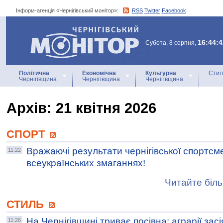
Інформ-агенція «Чернігівський монітор»:
RSS
Twitter
Facebook
Інформ-агенція
«Чернігівський монітор»
16:44:4
Субота, 8 серпня,
Політична
Економічна
Культурна
Стил
Чернігівщина
Чернігівщина
Чернігівщина
Архiв: 21 квітня 2026
СПОРТ
Вражаючі результати чернігівської спортсм
11:22
всеукраїнських змаганнях!
Читайте біль
СТИЛЬ
На Чернігівщині триває посівна: аграрії зас
11:26