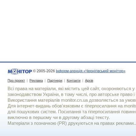
© 2005-2026
Інформ-агенція «Чернігівський монітор»
Про проект
|
Реклама
|
Партнери
|
Контакти
|
Архів
Всі права на матеріали, які містить цей сайт, охороняються у 
законодавством України, в тому числі, про авторське право і 
Використання матерiалiв monitor.cn.ua дозволяється за умов
Для iнтернет-видань обов'язковим є гiперпосилання на monito
для пошукових систем. Посилання та гіперпосилання повинні
виключно в першому чи в другому абзаці тексту.
Матеріали з позначкою (PR) друкуються на правах реклами..