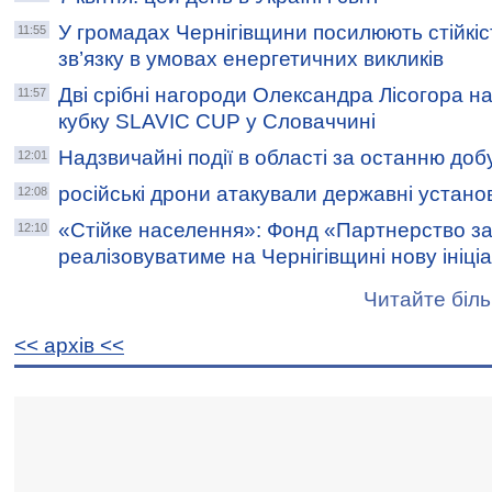
У громадах Чернігівщини посилюють стійкіс
11:55
зв’язку в умовах енергетичних викликів
Дві срібні нагороди Олександра Лісогора 
11:57
кубку SLAVIC CUP у Словаччині
Надзвичайні події в області за останню доб
12:01
російські дрони атакували державні устано
12:08
«Стійке населення»: Фонд «Партнерство за
12:10
реалізовуватиме на Чернігівщині нову ініці
Читайте біль
<< архiв <<