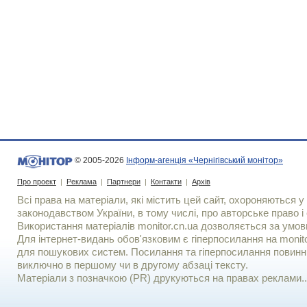
© 2005-2026
Інформ-агенція «Чернігівський монітор»
Про проект
|
Реклама
|
Партнери
|
Контакти
|
Архів
Всі права на матеріали, які містить цей сайт, охороняються у 
законодавством України, в тому числі, про авторське право і 
Використання матерiалiв monitor.cn.ua дозволяється за умов
Для iнтернет-видань обов'язковим є гiперпосилання на monito
для пошукових систем. Посилання та гіперпосилання повинні
виключно в першому чи в другому абзаці тексту.
Матеріали з позначкою (PR) друкуються на правах реклами..