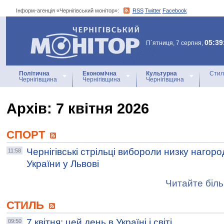
Інформ-агенція «Чернігівський монітор»:
RSS
Twitter
Facebook
Інформ-агенція
«Чернігівський монітор»
05:39
П`ятниця, 7 серпня,
Політична
Економічна
Культурна
Стил
Чернігівщина
Чернігівщина
Чернігівщина
Архiв: 7 квітня 2026
СПОРТ
Чернігівські стрільці вибороли низку нагоро
11:58
України у Львові
Читайте біль
СТИЛЬ
7 квітня: цей день в Україні і світі
09:50