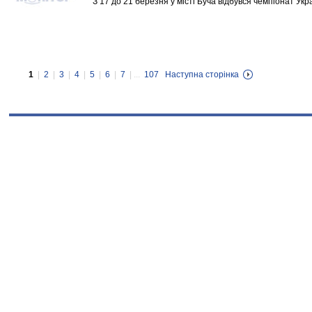
З 17 до 21 березня у місті Буча відбувся чемпіонат Укра
1
|
2
|
3
|
4
|
5
|
6
|
7
| ...
107
Наступна сторінка