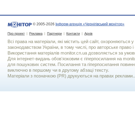
© 2005-2026
Інформ-агенція «Чернігівський монітор»
Про проект
|
Реклама
|
Партнери
|
Контакти
|
Архів
Всі права на матеріали, які містить цей сайт, охороняються у 
законодавством України, в тому числі, про авторське право і 
Використання матерiалiв monitor.cn.ua дозволяється за умов
Для iнтернет-видань обов'язковим є гiперпосилання на monito
для пошукових систем. Посилання та гіперпосилання повинні
виключно в першому чи в другому абзаці тексту.
Матеріали з позначкою (PR) друкуються на правах реклами..