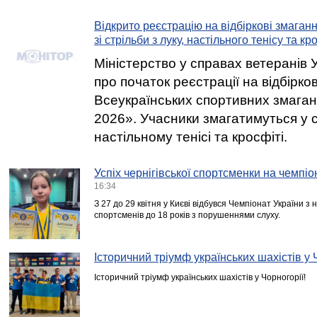
Відкрито реєстрацію на відбіркові змаган
зі стрільби з луку, настільного тенісу та кр
Міністерство у справах ветеранів 
про початок реєстрації на відбірко
Всеукраїнських спортивних змаган
2026». Учасники змагатимуться у ст
настільному тенісі та кросфіті.
Успіх чернігівської спортсменки на чемпіо
16:34
З 27 до 29 квітня у Києві відбувся Чемпіонат України з 
спортсменів до 18 років з порушеннями слуху.
Історичний тріумф українських шахістів у 
Історичний тріумф українських шахістів у Чорногорії!