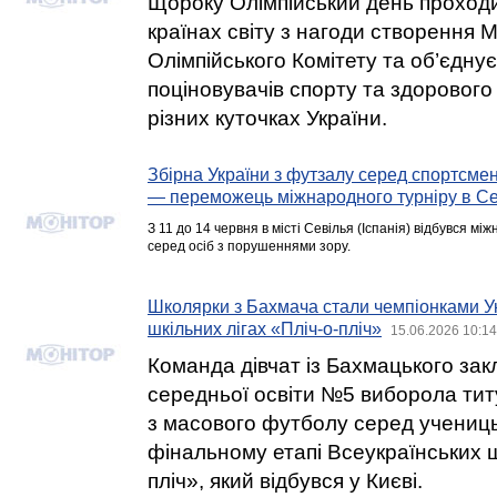
Щороку Олімпійський день проход
країнах світу з нагоди створення 
Олімпійського Комітету та об’єднує
поціновувачів спорту та здорового
різних куточках України.
Збірна України з футзалу серед спортсме
— переможець міжнародного турніру в Се
З 11 до 14 червня в місті Севілья (Іспанія) відбувся м
серед осіб з порушеннями зору.
Школярки з Бахмача стали чемпіонками Ук
шкільних лігах «Пліч-о-пліч»
15.06.2026 10:14
Команда дівчат із Бахмацького зак
середньої освіти №5 виборола тит
з масового футболу серед учениць
фінальному етапі Всеукраїнських шк
пліч», який відбувся у Києві.