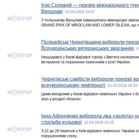
Ігор Соловей — призер міжнародного турні
Вроцлаві
02.04.2026 10:47
У польському Вроцлаві завершились міжнародні змаган
GRAND PRIX OF WROCŁAW AND LOWER SILESIA, що три
Поліцейські Чернігівщини вибороли призо
Всеукраїнських ветеранських змаганнях
0
Нещодавно у Києві відбувся турнір «Звитяга нескорених
ветеранок та поранених захисників з усієї України.
Чернігівські самбісти вибороли призові к
всеукраїнському чемпіонаті
31.03.2026 16:33
Цими вихідними у Києві відбувся чемпіонат України з б
груп у розділі «Класік».
Інна Афонченко виборола два «золота» на 
стрільби кульової
31.03.2026 15:35
З 22 до 28 березня у Київ відбувся чемпіонат України зі
порушеннями слуху.