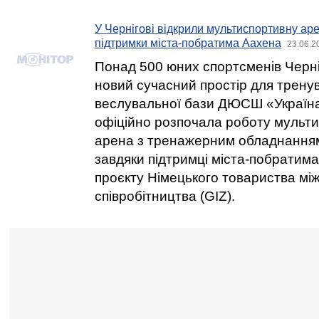
У Чернігові відкрили мультиспортивну аре
підтримки міста-побратима Аахена
23.06.2
Понад 500 юних спортсменів Черн
новий сучасний простір для тренув
веслувальної бази ДЮСШ «Україна
офіційно розпочала роботу мульти
арена з тренажерним обладнання
завдяки підтримці міста-побратим
проєкту Німецького товариства мі
співробітництва (GIZ).