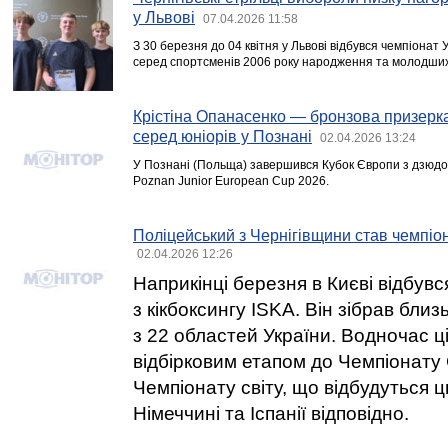
у Львові
07.04.2026 11:58
З 30 березня до 04 квітня у Львові відбувся чемпіонат У
серед спортсменів 2006 року народження та молодших
Крістіна Опанасенко — бронзова призерк
серед юніорів у Познані
02.04.2026 13:24
У Познані (Польща) завершився Кубок Європи з дзюдо с
Poznan Junior European Cup 2026.
Поліцейський з Чернігівщини став чемпіон
02.04.2026 12:26
Наприкінці березня в Києві відбув
з кікбоксингу ISKA. Він зібрав бли
з 22 областей України. Водночас ц
відбірковим етапом до Чемпіонату
Чемпіонату світу, що відбудуться ц
Німеччині та Іспанії відповідно.