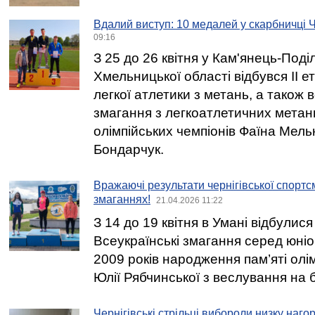
Вдалий виступ: 10 медалей у скарбничці 
09:16
З 25 до 26 квітня у Кам'янець-Под
Хмельницької області відбувся ІІ е
легкої атлетики з метань, а також в
змагання з легкоатлетичних метан
олімпійських чемпіонів Фаїна Мель
Бондарчук.
Вражаючі результати чернігівської спортс
змаганнях!
21.04.2026 11:22
З 14 до 19 квітня в Умані відбулися
Всеукраїнські змагання серед юніо
2009 років народження пам’яті олі
Юлії Рябчинської з веслування на 
Чернігівські стрільці вибороли низку наго