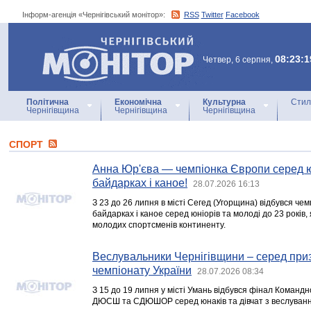
Інформ-агенція «Чернігівський монітор»:
RSS
Twitter
Facebook
Інформ-агенція
«Чернігівський монітор»
08:23:1
Четвер, 6 серпня,
Політична
Економічна
Культурна
Стил
Чернігівщина
Чернігівщина
Чернігівщина
СПОРТ
Анна Юр'єва — чемпіонка Європи серед ю
байдарках і каное!
28.07.2026 16:13
З 23 до 26 липня в місті Сегед (Угорщина) відбувся че
байдарках і каное серед юніорів та молоді до 23 років
молодих спортсменів континенту.
Веслувальники Чернігівщини – серед при
чемпіонату України
28.07.2026 08:34
З 15 до 19 липня у місті Умань відбувся фінал Командн
ДЮСШ та СДЮШОР серед юнаків та дівчат з веслування