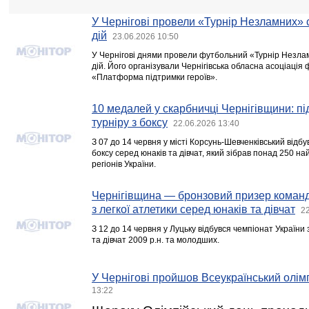
У Чернігові провели «Турнір Незламних» 
дій
23.06.2026 10:50
У Чернігові днями провели футбольний «Турнір Незла
дій. Його організували Чернігівська обласна асоціація 
«Платформа підтримки героїв».
10 медалей у скарбничці Чернігівщини: пі
турніру з боксу
22.06.2026 13:40
З 07 до 14 червня у місті Корсунь-Шевченківський відбу
боксу серед юнаків та дівчат, який зібрав понад 250 н
регіонів України.
Чернігівщина — бронзовий призер команд
з легкої атлетики серед юнаків та дівчат
22
З 12 до 14 червня у Луцьку відбувся чемпіонат України 
та дівчат 2009 р.н. та молодших.
У Чернігові пройшов Всеукраїнський олім
13:22