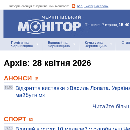
Інформ-агенція «Чернігівський монітор»:
RSS
Twitter
Facebook
Інформ-агенція
«Чернігівський монітор»
15:40
П`ятниця, 7 серпня,
Політична
Економічна
Культурна
Стил
Чернігівщина
Чернігівщина
Чернігівщина
Архiв: 28 квітня 2026
АНОНСИ
Відкриття виставки «Василь Лопата. Україн
15:00
майбутнім»
Читайте більш
СПОРТ
Вдалий виступ: 10 медалей у скарбничці Ч
09:16