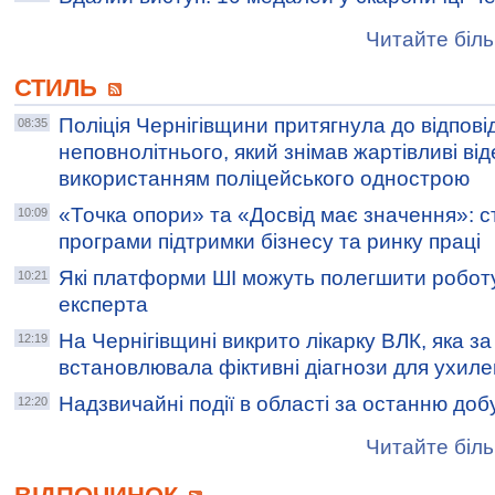
Читайте біль
СТИЛЬ
Поліція Чернігівщини притягнула до відпові
08:35
неповнолітнього, який знімав жартівливі ві
використанням поліцейського однострою
«Точка опори» та «Досвід має значення»: с
10:09
програми підтримки бізнесу та ринку праці
Які платформи ШІ можуть полегшити роботу
10:21
експерта
На Чернігівщині викрито лікарку ВЛК, яка з
12:19
встановлювала фіктивні діагнози для ухилен
Надзвичайні події в області за останню доб
12:20
Читайте біль