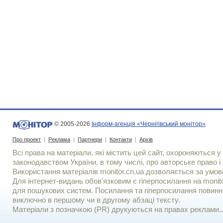
© 2005-2026
Інформ-агенція «Чернігівський монітор»
Про проект
|
Реклама
|
Партнери
|
Контакти
|
Архів
Всі права на матеріали, які містить цей сайт, охороняються у 
законодавством України, в тому числі, про авторське право і 
Використання матерiалiв monitor.cn.ua дозволяється за умов
Для iнтернет-видань обов'язковим є гiперпосилання на monito
для пошукових систем. Посилання та гіперпосилання повинні
виключно в першому чи в другому абзаці тексту.
Матеріали з позначкою (PR) друкуються на правах реклами..