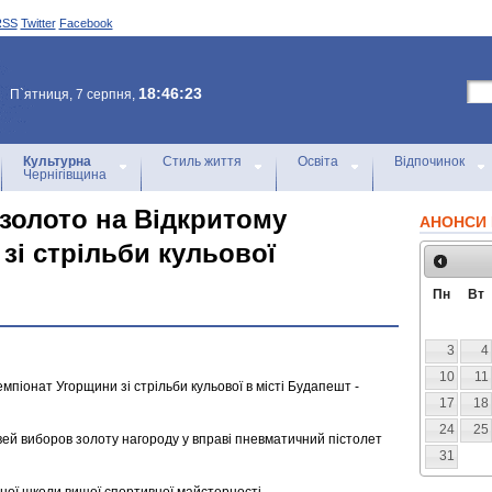
RSS
Twitter
Facebook
18:46:23
П`ятниця, 7 серпня,
Культурна
Стиль життя
Освіта
Відпочинок
Чернігівщина
 золото на Відкритому
АНОНСИ 
зі стрільби кульової
Пн
Вт
3
4
10
11
мпіонат Угорщини зі стрільби кульової в місті Будапешт -
17
18
24
25
вей виборов золоту нагороду у вправі пневматичний пістолет
31