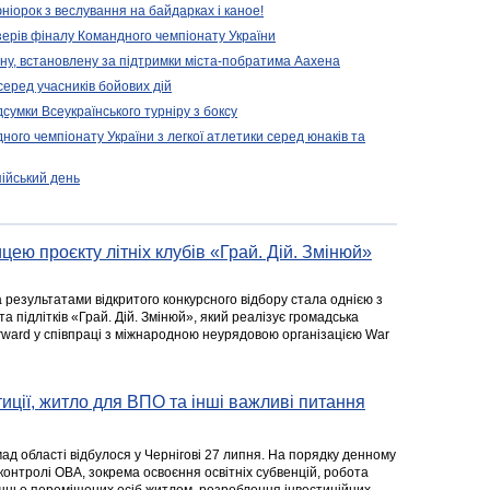
іорок з веслування на байдарках і каное!
ерів фіналу Командного чемпіонату України
ену, встановлену за підтримки міста-побратима Аахена
серед учасників бойових дій
дсумки Всеукраїнського турніру з боксу
ого чемпіонату України з легкої атлетики серед юнаків та
пійський день
цею проєкту літніх клубів «Грай. Дій. Змінюй»
а результатами відкритого конкурсного відбору стала однією з
та підлітків «Грай. Дій. Змінюй», який реалізує громадська
rward у співпраці з міжнародною неурядовою організацією War
стиції, житло для ВПО та інші важливі питання
ад області відбулося у Чернігові 27 липня. На порядку денному
 контролі ОВА, зокрема освоєння освітніх субвенцій, робота