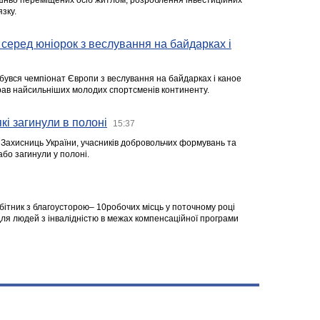
ішньо переміщених осіб житлом, розроблення інвестиційних
зку.
серед юніорок з веслування на байдарках і
ідбувся чемпіонат Європи з веслування на байдарках і каное
ібрав найсильніших молодих спортсменів континенту.
кі загинули в полоні
15:37
а Захисниць України, учасників добровольчих формувань та
 або загинули у полоні.
робітник з благоусторою– 10робочих місць у поточному році
я людей з інвалідністю в межах компенсаційної програми