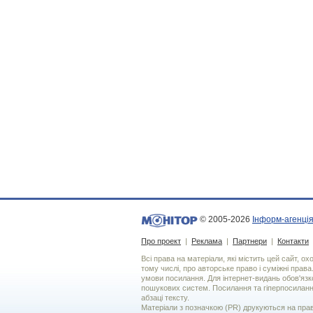
© 2005-2026
Інформ-агенція
Про проект
|
Реклама
|
Партнери
|
Контакти
Всі права на матеріали, які містить цей сайт, о
тому числі, про авторське право і суміжні права
умови посилання. Для iнтернет-видань обов'язко
пошукових систем. Посилання та гіперпосиланн
абзаці тексту.
Матеріали з позначкою (PR) друкуються на пра