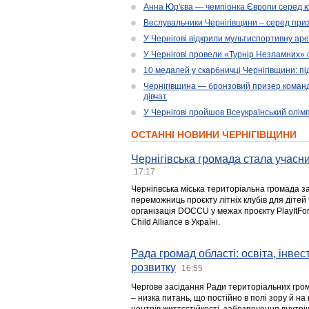
Анна Юр'єва — чемпіонка Європи серед юн
Веслувальники Чернігівщини – серед приз
У Чернігові відкрили мультиспортивну ар
У Чернігові провели «Турнір Незламних» 
10 медалей у скарбничці Чернігівщини: пі
Чернігівщина — бронзовий призер командн
дівчат
У Чернігові пройшов Всеукраїнський олім
ОСТАННІ НОВИНИ ЧЕРНІГІВЩИНИ
Чернігівська громада стала учасни
17:17
Чернігівська міська територіальна громада з
переможниць проєкту літніх клубів для дітей 
організація DOCCU у межах проєкту PlayItFo
Child Alliance в Україні.
Рада громад області: освіта, інве
розвитку
16:55
Чергове засідання Ради територіальних гром
– низка питань, що постійно в полі зору й на