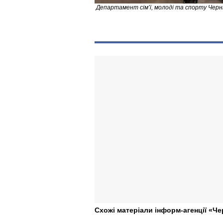
Департамент сімʼї, молоді та спорту Черніг
Схожі матеріали інформ-агенції «Че