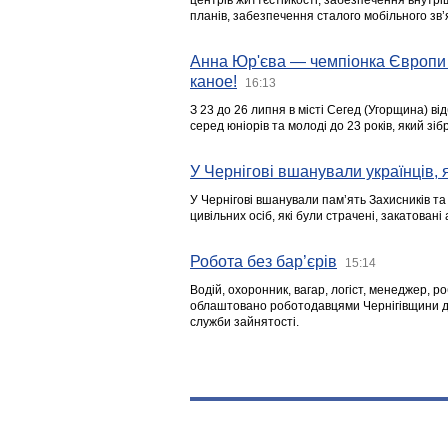
центрів життєстійкості, забезпечення внутр
планів, забезпечення сталого мобільного зв’я
Анна Юр'єва — чемпіонка Європи 
каное!
16:13
З 23 до 26 липня в місті Сегед (Угорщина) в
серед юніорів та молоді до 23 років, який з
У Чернігові вшанували українців, я
У Чернігові вшанували пам’ять Захисників т
цивільних осіб, які були страчені, закатовані
Робота без бар’єрів
15:14
Водій, охоронник, вагар, логіст, менеджер, 
облаштовано роботодавцями Чернігівщини дл
служби зайнятості.