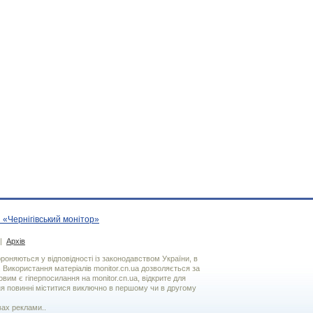
 «Чернігівський монітор»
|
Архів
хороняються у відповідності із законодавством України, в
. Використання матерiалiв monitor.cn.ua дозволяється за
вим є гiперпосилання на monitor.cn.ua, відкрите для
я повинні міститися виключно в першому чи в другому
вах реклами..