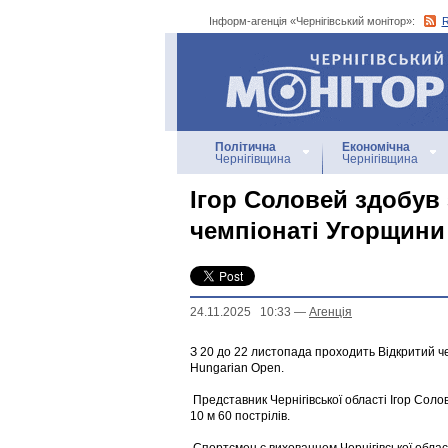
Інформ-агенція «Чернігівський монітор»:
Інформ-агенція
«Чернігівський монітор»
Політична
Економічна
Чернігівщина
Чернігівщина
Ігор Соловей здобув
чемпіонаті Угорщини 
24.11.2025 10:33
—
Агенцiя
З 20 до 22 листопада проходить Відкритий че
Hungarian Open.
Представник Чернігівської області Ігор Соло
10 м 60 пострілів.