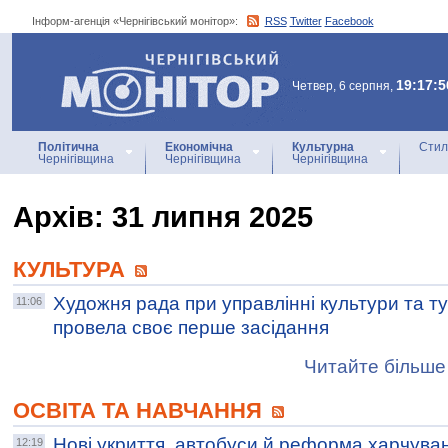
Інформ-агенція «Чернігівський монітор»:
RSS
Twitter
Facebook
Інформ-агенція
«Чернігівський монітор»
19:17:5
Четвер, 6 серпня,
Політична
Економічна
Культурна
Стил
Чернігівщина
Чернігівщина
Чернігівщина
Архiв: 31 липня 2025
КУЛЬТУРА
Художня рада при управлінні культури та ту
11:06
провела своє перше засідання
Читайте більше 
ОСВІТА ТА НАВЧАННЯ
Нові укриття, автобуси й реформа харчуван
12:19