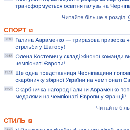
трансформується освітня галузь на Чернігі
Читайте більше в розділі
СПОРТ
Галина Авраменко — триразова призерка ч
08:08
стрільби у Шатору!
Олена Костевич у складі жіночої команди 
09:58
чемпіонаті Європи!
Ще одна представниця Чернігівщини попо
13:11
скарбничку збірної України на чемпіонаті Є
Скарбничка нагород Галини Авраменко по
16:23
медалями на чемпіонаті Європи у Франції!
Читайте біль
СТИЛЬ
08:49