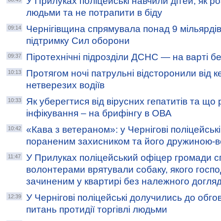
У Прилуках поліцейські навчили дітей, як ро
людьми та не потрапити в біду
Чернігівщина спрямувала понад 9 мільярдів
09:14
підтримку Сил оборони
Піротехнічні підрозділи ДСНС — на варті б
09:37
Протягом ночі патрульні відсторонили від 
10:13
нетверезих водіїв
Як уберегтися від вірусних гепатитів та що 
10:33
інфікування – на брифінгу в ОВА
«Кава з ветераном»: у Чернігові поліцейські
10:42
пораненим захисником та його дружиною-
У Прилуках поліцейський офіцер громади сп
11:47
волонтерами врятували собаку, якого госп
зачиненим у квартирі без належного догля
У Чернігові поліцейські долучились до обг
12:39
питань протидії торгівлі людьми