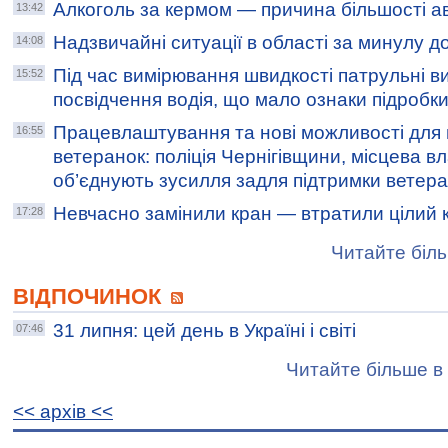
Алкоголь за кермом — причина більшості ав
13:42
Надзвичайні ситуації в області за минулу д
14:08
Під час вимірювання швидкості патрульні в
15:52
посвідчення водія, що мало ознаки підробк
Працевлаштування та нові можливості для в
16:55
ветеранок: поліція Чернігівщини, місцева в
об’єднують зусилля задля підтримки ветера
Невчасно замінили кран — втратили цілий 
17:28
Читайте біль
ВІДПОЧИНОК
31 липня: цей день в Україні і світі
07:46
Читайте більше в 
<< архiв <<