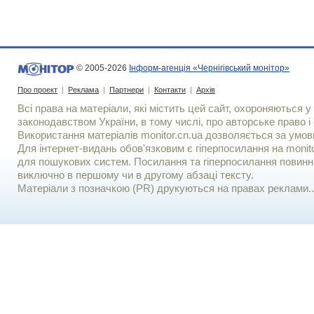
© 2005-2026
Інформ-агенція «Чернігівський монітор»
Про проект
|
Реклама
|
Партнери
|
Контакти
|
Архів
Всі права на матеріали, які містить цей сайт, охороняються у 
законодавством України, в тому числі, про авторське право і 
Використання матерiалiв monitor.cn.ua дозволяється за умов
Для iнтернет-видань обов'язковим є гiперпосилання на monito
для пошукових систем. Посилання та гіперпосилання повинні
виключно в першому чи в другому абзаці тексту.
Матеріали з позначкою (PR) друкуються на правах реклами..