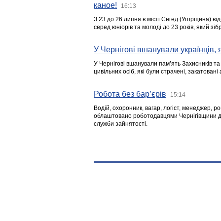
каное!
16:13
З 23 до 26 липня в місті Сегед (Угорщина) в
серед юніорів та молоді до 23 років, який з
У Чернігові вшанували українців, я
У Чернігові вшанували пам’ять Захисників т
цивільних осіб, які були страчені, закатовані
Робота без бар’єрів
15:14
Водій, охоронник, вагар, логіст, менеджер, 
облаштовано роботодавцями Чернігівщини дл
служби зайнятості.