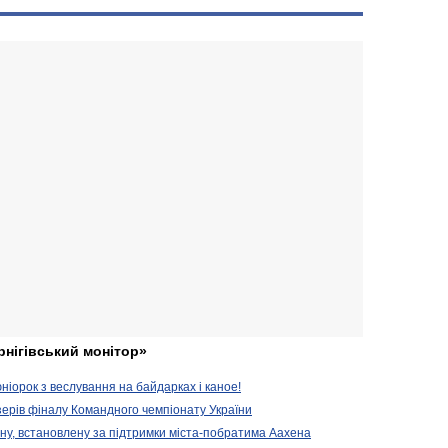
рнігівський монітор»
іорок з веслування на байдарках і каное!
ерів фіналу Командного чемпіонату України
ену, встановлену за підтримки міста-побратима Аахена