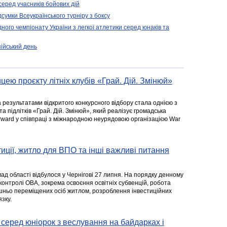
серед учасників бойових дій
дсумки Всеукраїнського турніру з боксу
ого чемпіонату України з легкої атлетики серед юнаків та
пійський день
цею проєкту літніх клубів «Грай. Дій. Змінюй»
а результатами відкритого конкурсного відбору стала однією з
та підлітків «Грай. Дій. Змінюй», який реалізує громадська
rward у співпраці з міжнародною неурядовою організацією War
стиції, житло для ВПО та інші важливі питання
ад області відбулося у Чернігові 27 липня. На порядку денному
 контролі ОВА, зокрема освоєння освітніх субвенцій, робота
ішньо переміщених осіб житлом, розроблення інвестиційних
зку.
серед юніорок з веслування на байдарках і