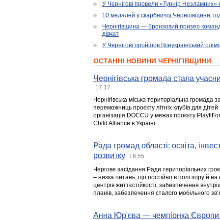
У Чернігові провели «Турнір Незламних» 
10 медалей у скарбничці Чернігівщини: пі
Чернігівщина — бронзовий призер командн
дівчат
У Чернігові пройшов Всеукраїнський олім
ОСТАННІ НОВИНИ ЧЕРНІГІВЩИНИ
Чернігівська громада стала учасни
17:17
Чернігівська міська територіальна громада з
переможниць проєкту літніх клубів для дітей 
організація DOCCU у межах проєкту PlayItFo
Child Alliance в Україні.
Рада громад області: освіта, інве
розвитку
16:55
Чергове засідання Ради територіальних гром
– низка питань, що постійно в полі зору й на
центрів життєстійкості, забезпечення внутр
планів, забезпечення сталого мобільного зв’я
Анна Юр'єва — чемпіонка Європи 