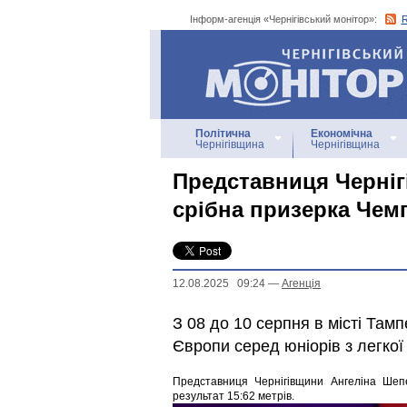
Інформ-агенція «Чернігівський монітор»:
Інформ-агенція
«Чернігівський монітор»
Політична
Економічна
Чернігівщина
Чернігівщина
Представниця Черні
срібна призерка Чем
12.08.2025 09:24
—
Агенцiя
З 08 до 10 серпня в місті Там
Європи серед юніорів з легкої
Представниця Чернігівщини Ангеліна Шепе
результат 15:62 метрів.