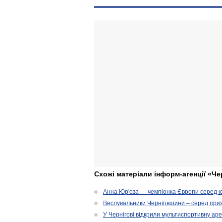
Схожі матеріали інформ-агенції «Че
Анна Юр'єва — чемпіонка Європи серед юн
Веслувальники Чернігівщини – серед приз
У Чернігові відкрили мультиспортивну ар