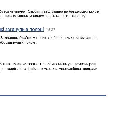
ідбувся чемпіонат Європи з веслування на байдарках і каное
ібрав найсильніших молодих спортсменів континенту.
кі загинули в полоні
15:37
а Захисниць України, учасників добровольчих формувань та
 або загинули у полоні.
робітник з благоусторою– 10робочих місць у поточному році
я людей з інвалідністю в межах компенсаційної програми