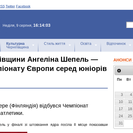
RSS
Twitter
Facebook
16:14:03
Неділя, 9 серпня,
Культурна
Стиль життя
Освіта
Відпочинок
Чернігівщина
гівщини Ангеліна Шепель —
АНОНСИ 
піонату Європи серед юніорів
Пн
Вт
3
4
10
11
пере (Фінляндія) відбувся Чемпіонат
17
18
 атлетики.
24
25
31
ль у фіналі зі штовхання ядра посіла ІІ місце показавши