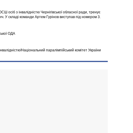
СШ осіб з інвалідністю Чернігівської обласної ради, тренує
. У складі команди Артем Гурінов виступав під номером 3.
ської ОДА
інвалідністю/Національний паралімпійський комітет України