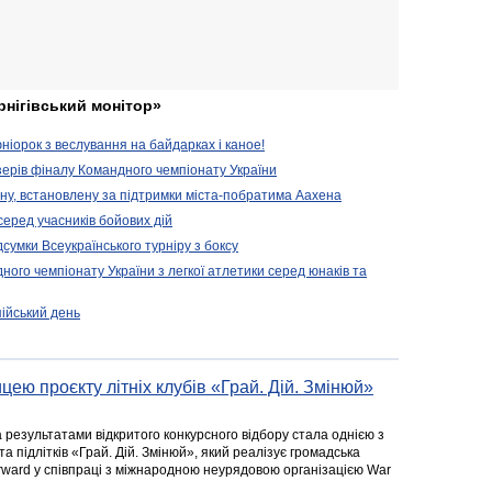
рнігівський монітор»
іорок з веслування на байдарках і каное!
ерів фіналу Командного чемпіонату України
ену, встановлену за підтримки міста-побратима Аахена
серед учасників бойових дій
дсумки Всеукраїнського турніру з боксу
ого чемпіонату України з легкої атлетики серед юнаків та
пійський день
цею проєкту літніх клубів «Грай. Дій. Змінюй»
а результатами відкритого конкурсного відбору стала однією з
та підлітків «Грай. Дій. Змінюй», який реалізує громадська
rward у співпраці з міжнародною неурядовою організацією War