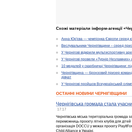
Схожі матеріали інформ-агенції «Че
Анна Юр'єва — чемпіонка Європи серед юн
Веслувальники Чернігівщини – серед приз
У Чернігові відкрили мультиспортивну ар
У Чернігові провели «Турнір Незламних» 
10 медалей у скарбничці Чернігівщини: пі
Чернігівщина — бронзовий призер командн
дівчат
У Чернігові пройшов Всеукраїнський олім
ОСТАННІ НОВИНИ ЧЕРНІГІВЩИНИ
Чернігівська громада стала учасни
17:17
Чернігівська міська територіальна громада з
переможниць проєкту літніх клубів для дітей 
організація DOCCU у межах проєкту PlayItFo
Child Alliance в Україні.