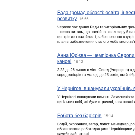
Рада громад області: освіта, інве
розвитку
16:55
Чергове засідання Ради територіальних гром
– низка питань, що постійно в полі зору й на
центрів життєстійкості, забезпечення внутр
планів, забезпечення сталого мобільного зв’я
Анна Юр'єва — чемпіонка Європи 
каное!
16:13
З 23 до 26 липня в місті Сегед (Угорщина) в
серед юніорів та молоді до 23 років, який з
У Чернігові вшанували українців, я
У Чернігові вшанували пам’ять Захисників т
цивільних осіб, які були страчені, закатовані
Робота без бар’єрів
15:14
Водій, охоронник, вагар, логіст, менеджер, 
облаштовано роботодавцями Чернігівщини дл
служби зайнятості.