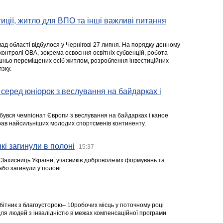
стиції, житло для ВПО та інші важливі питання
ад області відбулося у Чернігові 27 липня. На порядку денному
 контролі ОВА, зокрема освоєння освітніх субвенцій, робота
ішньо переміщених осіб житлом, розроблення інвестиційних
зку.
серед юніорок з веслування на байдарках і
ідбувся чемпіонат Європи з веслування на байдарках і каное
ібрав найсильніших молодих спортсменів континенту.
кі загинули в полоні
15:37
а Захисниць України, учасників добровольчих формувань та
 або загинули у полоні.
робітник з благоусторою– 10робочих місць у поточному році
я людей з інвалідністю в межах компенсаційної програми