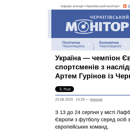
Інформ-агенція «Чернігівський монітор»:
Інформ-агенція
«Чернігівський монітор»
Політична
Економічна
Чернігівщина
Чернігівщина
Україна — чемпіон Є
спортсменів з наслі
Артем Гурінов із Чер
25.08.2025 14:29
—
Агенцiя
З 13 до 24 серпня у місті Лаф
Європи з футболу серед осіб 
європейських команд.