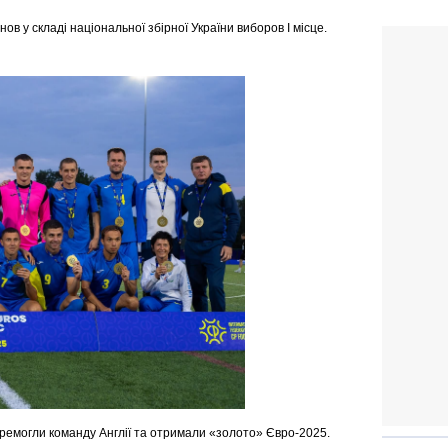
нов у складі національної збірної України виборов І місце.
еремогли команду Англії та отримали
«
золото
»
Євро-2025.