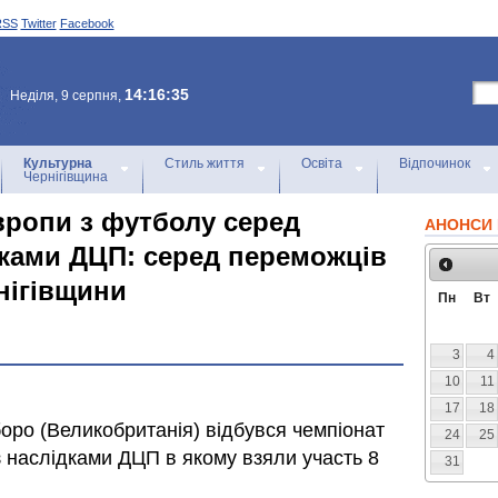
RSS
Twitter
Facebook
14:16:35
Неділя, 9 серпня,
Культурна
Стиль життя
Освіта
Відпочинок
Чернігівщина
вропи з футболу серед
АНОНСИ 
дками ДЦП: серед переможців
нігівщини
Пн
Вт
3
4
10
11
17
18
боро (Великобританія) відбувся чемпіонат
24
25
з наслідками ДЦП в якому взяли участь 8
31