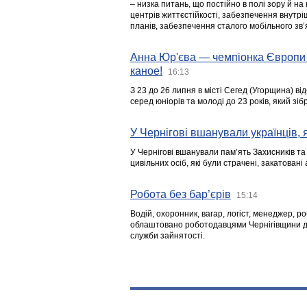
– низка питань, що постійно в полі зору й на
центрів життєстійкості, забезпечення внутр
планів, забезпечення сталого мобільного зв’я
Анна Юр'єва — чемпіонка Європи 
каное!
16:13
З 23 до 26 липня в місті Сегед (Угорщина) в
серед юніорів та молоді до 23 років, який з
У Чернігові вшанували українців, я
У Чернігові вшанували пам’ять Захисників т
цивільних осіб, які були страчені, закатовані
Робота без бар’єрів
15:14
Водій, охоронник, вагар, логіст, менеджер, 
облаштовано роботодавцями Чернігівщини дл
служби зайнятості.