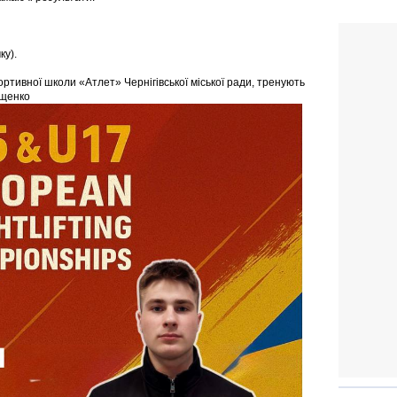
ку).
ртивної школи «Атлет» Чернігівської міської ради, тренують
ощенко