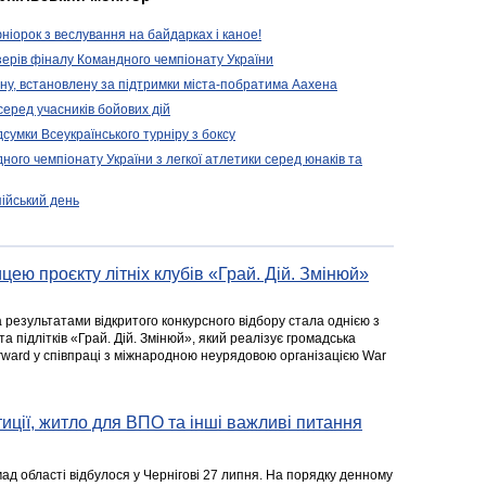
іорок з веслування на байдарках і каное!
ерів фіналу Командного чемпіонату України
ену, встановлену за підтримки міста-побратима Аахена
серед учасників бойових дій
дсумки Всеукраїнського турніру з боксу
ого чемпіонату України з легкої атлетики серед юнаків та
пійський день
цею проєкту літніх клубів «Грай. Дій. Змінюй»
а результатами відкритого конкурсного відбору стала однією з
та підлітків «Грай. Дій. Змінюй», який реалізує громадська
rward у співпраці з міжнародною неурядовою організацією War
стиції, житло для ВПО та інші важливі питання
ад області відбулося у Чернігові 27 липня. На порядку денному