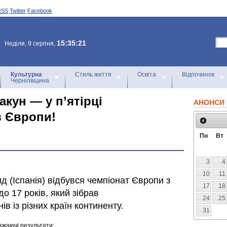
RSS
Twitter
Facebook
15:35:21
Неділя, 9 серпня,
Культурна
Стиль життя
Освіта
Відпочинок
Чернігівщина
акун — у п’ятірці
АНОНСИ 
в Європи!
Пн
Вт
3
4
10
11
ид (Іспанія) відбувся чемпіонат Європи з
17
18
о 17 років, який зібрав
24
25
в із різних країн континенту.
31
ражаючі результати: