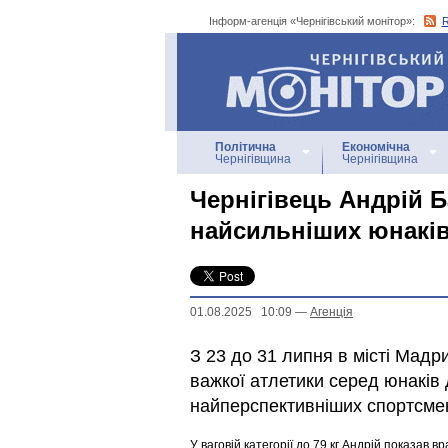
Інформ-агенція «Чернігівський монітор»:
Інформ-агенція
«Чернігівський монітор»
Політична
Економічна
Чернігівщина
Чернігівщина
Чернігівець Андрій Б
найсильніших юнакі
01.08.2025 10:09
—
Агенцiя
З 23 до 31 липня в місті Мадр
важкої атлетики серед юнаків д
найперспективніших спортсмені
У ваговій категорії до 79 кг Андрій показав в