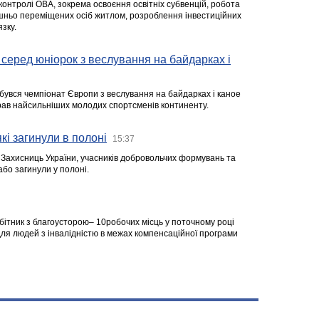
 контролі ОВА, зокрема освоєння освітніх субвенцій, робота
ішньо переміщених осіб житлом, розроблення інвестиційних
зку.
серед юніорок з веслування на байдарках і
ідбувся чемпіонат Європи з веслування на байдарках і каное
ібрав найсильніших молодих спортсменів континенту.
кі загинули в полоні
15:37
а Захисниць України, учасників добровольчих формувань та
 або загинули у полоні.
робітник з благоусторою– 10робочих місць у поточному році
я людей з інвалідністю в межах компенсаційної програми