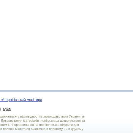
 «Чернігівський монітор»
|
Архів
хороняються у відповідності із законодавством України, в
. Використання матерiалiв monitor.cn.ua дозволяється за
вим є гiперпосилання на monitor.cn.ua, відкрите для
я повинні міститися виключно в першому чи в другому