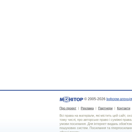
© 2005-2026
Інформ-агенція
Про проект
|
Реклама
|
Партнери
|
Контакти
Всі права на матеріали, які містить цей сайт, о
тому числі, про авторське право і суміжні права
умови посилання. Для iнтернет-видань обов'язко
пошукових систем. Посилання та гіперпосиланн