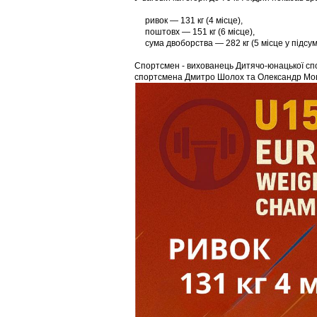
ривок — 131 кг (4 місце),
поштовх — 151 кг (6 місце),
сума двоборства — 282 кг (5 місце у підсум
Спортсмен - вихованець Дитячо-юнацької спо
спортсмена Дмитро Шолох та Олександр М