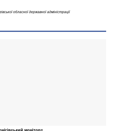
івської обласної державної адміністрації
рнігівський монітор»