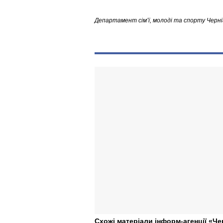
Департамент сімʼї, молоді та спорту Черніг
Схожі матеріали інформ-агенції «Че