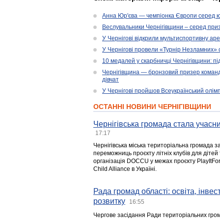
Анна Юр'єва — чемпіонка Європи серед юн
Веслувальники Чернігівщини – серед приз
У Чернігові відкрили мультиспортивну ар
У Чернігові провели «Турнір Незламних» 
10 медалей у скарбничці Чернігівщини: пі
Чернігівщина — бронзовий призер командн
дівчат
У Чернігові пройшов Всеукраїнський олім
ОСТАННІ НОВИНИ ЧЕРНІГІВЩИНИ
Чернігівська громада стала учасни
17:17
Чернігівська міська територіальна громада з
переможниць проєкту літніх клубів для дітей 
організація DOCCU у межах проєкту PlayItFo
Child Alliance в Україні.
Рада громад області: освіта, інве
розвитку
16:55
Чергове засідання Ради територіальних гром