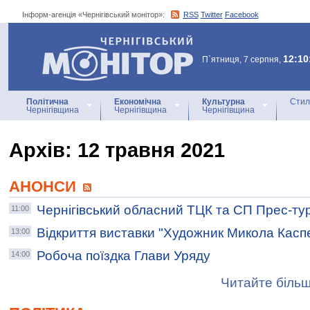
Інформ-агенція «Чернігівський монітор»:
RSS
Twitter
Facebook
Інформ-агенція
«Чернігівський монітор»
12:10
П`ятниця, 7 серпня,
Політична
Економічна
Культурна
Стил
Чернігівщина
Чернігівщина
Чернігівщина
Архiв: 12 травня 2021
АНОНСИ
Чернігівський обласний ТЦК та СП Прес-ту
11:00
Відкриття виставки "Художник Микола Касп
13:00
Робоча поїздка Глави Уряду
14:00
Читайте більш