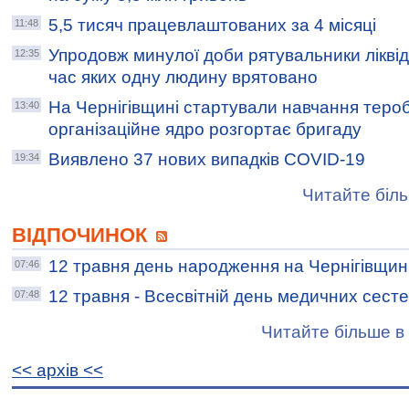
5,5 тисяч працевлаштованих за 4 місяці
11:48
Упродовж минулої доби рятувальники ліквід
12:35
час яких одну людину врятовано
На Чернігівщині стартували навчання теро
13:40
організаційне ядро розгортає бригаду
Виявлено 37 нових випадків COVID-19
19:34
Читайте біль
ВІДПОЧИНОК
12 травня день народження на Чернігівщин
07:46
12 травня - Всесвітній день медичних сест
07:48
Читайте більше в 
<< архiв <<