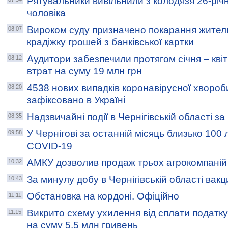
Рятувальники вивільнили з колодязя 26-річ
чоловіка
Вироком суду призначено покарання жителю
08:07
крадіжку грошей з банківської картки
Аудитори забезпечили протягом січня – кві
08:12
втрат на суму 19 млн грн
4538 нових випадків коронавірусної хворо
08:20
зафіксовано в Україні
Надзвичайні події в Чернігівській області з
08:35
У Чернігові за останній місяць близько 100
09:58
COVID-19
АМКУ дозволив продаж трьох агрокомпаній 
10:32
За минулу добу в Чернігівській області вак
10:43
Обстановка на кордоні. Офіційно
11:11
Викрито схему ухилення від сплати податку
11:15
на суму 5,5 млн гривень