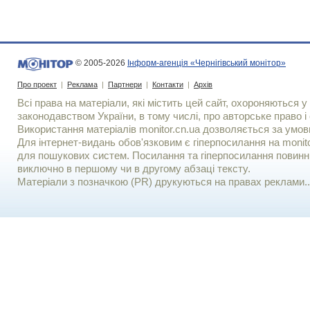
© 2005-2026
Інформ-агенція «Чернігівський монітор»
Про проект
|
Реклама
|
Партнери
|
Контакти
|
Архів
Всі права на матеріали, які містить цей сайт, охороняються у 
законодавством України, в тому числі, про авторське право і 
Використання матерiалiв monitor.cn.ua дозволяється за умов
Для iнтернет-видань обов'язковим є гiперпосилання на monito
для пошукових систем. Посилання та гіперпосилання повинні
виключно в першому чи в другому абзаці тексту.
Матеріали з позначкою (PR) друкуються на правах реклами..