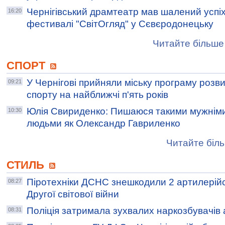
Чернігівський драмтеатр мав шалений успіх
16:20
фестивалі "СвітОгляд" у Сєвєродонецьку
Читайте більше 
СПОРТ
У Чернігові прийняли міську програму розви
09:21
спорту на найближчі п'ять років
Юлія Свириденко: Пишаюся такими мужнім
10:30
людьми як Олександр Гавриленко
Читайте біль
СТИЛЬ
Піротехніки ДСНС знешкодили 2 артилерійс
08:27
Другої світової війни
Поліція затримала зухвалих наркозбувачів
08:31