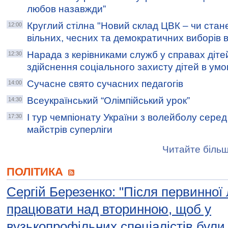
любов назавжди”
Круглий стілна "Новий склад ЦВК – чи стане
12:00
вільних, чесних та демократичних виборів в
Нарада з керівниками служб у справах діте
12:30
здійснення соціального захисту дітей в умо
Сучасне свято сучасних педагогів
14:00
Всеукраїнський “Олімпійський урок”
14:30
І тур чемпіонату України з волейболу сере
17:30
майстрів суперліги
Читайте більш
ПОЛІТИКА
Сергій Березенко: "Після первинної
працювати над вторинною, щоб у
вузькопрофільних спеціалістів були 