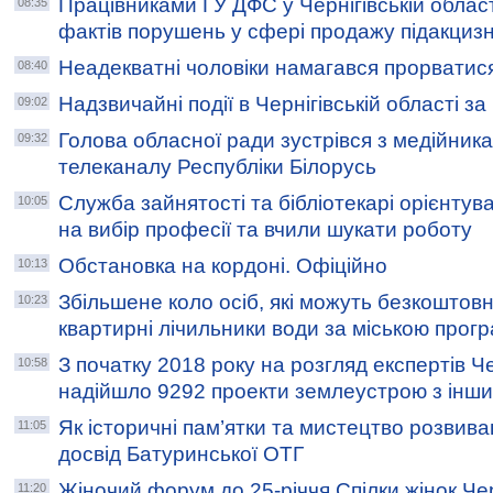
Працівниками ГУ ДФС у Чернігівській облас
08:35
фактів порушень у сфері продажу підакцизн
Неадекватні чоловіки намагався прорватис
08:40
Надзвичайні події в Чернігівській області з
09:02
Голова обласної ради зустрівся з медійник
09:32
телеканалу Республіки Білорусь
Служба зайнятості та бібліотекарі орієнтув
10:05
на вибір професії та вчили шукати роботу
Обстановка на кордоні. Офіційно
10:13
Збільшене коло осіб, які можуть безкоштов
10:23
квартирні лічильники води за міською прог
З початку 2018 року на розгляд експертів Ч
10:58
надійшло 9292 проекти землеустрою з інш
Як історичні пам’ятки та мистецтво розвиваю
11:05
досвід Батуринської ОТГ
Жіночий форум до 25-річчя Спілки жінок Че
11:20