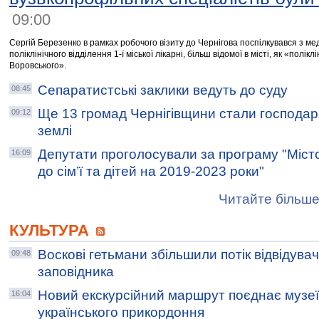
09:00
Сергій Березенко в рамках робочого візиту до Чернігова поспілкувався з ме
поліклінічного відділення 1-ї міської лікарні, більш відомої в місті, як «поліклі
Воровського».
Сепаратистські заклики ведуть до суду
08:45
Ще 13 громад Чернігівщини стали господа
09:12
землі
Депутати проголосували за програму "Місто
16:09
до сім’ї та дітей на 2019-2023 роки"
Читайте більше
КУЛЬТУРА
Воскові гетьмани збільшили потік відвідува
09:48
заповідника
Новий екскурсійний маршрут поєднає музеї
16:04
українського прикордоння