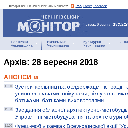
Інформ-агенція «Чернігівський монітор»:
RSS
Twitter
Facebook
Інформ-агенція
«Чернігівський монітор»
18:52:2
Четвер, 6 серпня,
Політична
Економічна
Культурна
Стил
Чернігівщина
Чернігівщина
Чернігівщина
Архiв: 28 вересня 2018
АНОНСИ
Зустріч керівництва облдержадміністрації т
11:00
усиновлювачами, опікунами, піклувальник
батьками, батьками-вихователями
Засідання обласної архітектурно-містобудів
11:00
Управлінні містобудування та архітектури о
Флеш-моб у рамках Всеукраїнської акції “У
12:00