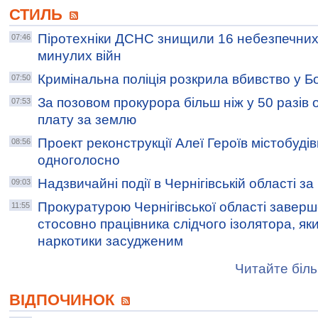
СТИЛЬ
Піротехніки ДСНС знищили 16 небезпечних 
07:46
минулих війн
Кримінальна поліція розкрила вбивство у 
07:50
За позовом прокурора більш ніж у 50 разів
07:53
плату за землю
Проект реконструкції Алеї Героїв містобуді
08:56
одноголосно
Надзвичайні події в Чернігівській області з
09:03
Прокуратурою Чернігівської області завер
11:55
стосовно працівника слідчого ізолятора, як
наркотики засудженим
Читайте біль
ВІДПОЧИНОК