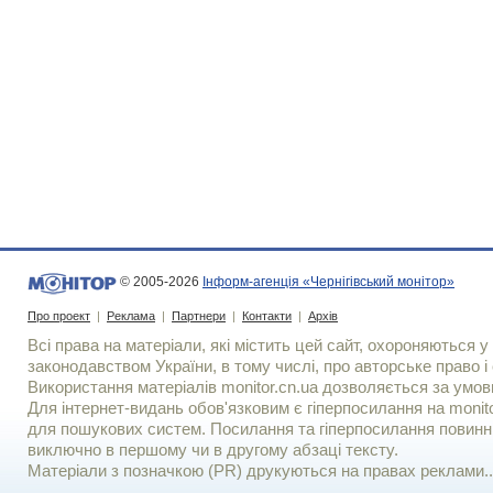
© 2005-2026
Інформ-агенція «Чернігівський монітор»
Про проект
|
Реклама
|
Партнери
|
Контакти
|
Архів
Всі права на матеріали, які містить цей сайт, охороняються у 
законодавством України, в тому числі, про авторське право і 
Використання матерiалiв monitor.cn.ua дозволяється за умов
Для iнтернет-видань обов'язковим є гiперпосилання на monito
для пошукових систем. Посилання та гіперпосилання повинні
виключно в першому чи в другому абзаці тексту.
Матеріали з позначкою (PR) друкуються на правах реклами..