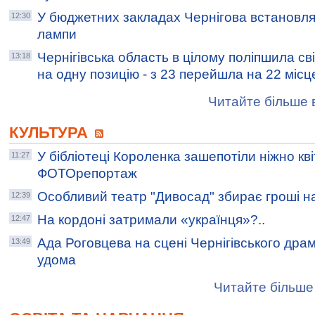
У бюджетних закладах Чернігова встановл
12:30
лампи
Чернігівська область в цілому поліпшила св
13:18
на одну позицію - з 23 перейшла на 22 місц
Читайте більше в
КУЛЬТУРА
У бібліотеці Короленка зашепотіли ніжно к
11:27
ФОТОрепортаж
Особливий театр "Дивосад" збирає гроші на
12:39
На кордоні затримали «українця»?..
12:47
Ада Роговцева на сцені Чернігівського дра
13:49
удома
Читайте більше 