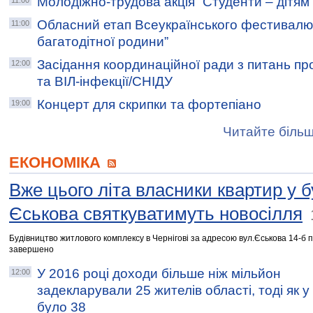
Молодіжно-трудова акція “Студенти – дітям
11:00
Обласний етап Всеукраїнського фестивалю
11:00
багатодітної родини”
Засідання координаційної ради з питань пр
12:00
та ВІЛ-інфекції/СНІДУ
Концерт для скрипки та фортепіано
19:00
Читайте більш
ЕКОНОМІКА
Вже цього літа власники квартир у 
Єськова святкуватимуть новосілля
Будівництво житлового комплексу в Чернігові за адресою вул.Єськова 14-б 
завершено
У 2016 році доходи більше ніж мільйон
12:00
задекларували 25 жителів області, тоді як у
було 38