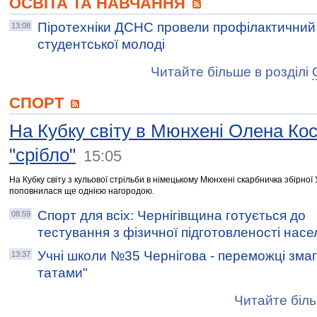
ОСВІТА ТА НАВЧАННЯ
Піротехніки ДСНС провели профілактичний 
13:08
студентської молоді
Читайте більше в розділі
СПОРТ
На Кубку світу в Мюнхені Олена Ко
"срібло"
15:05
На Кубку світу з кульової стрільби в німецькому Мюнхені скарбничка збірної 
поповнилася ще однією нагородою.
Спорт для всіх: Чернігівщина готується до
08:59
тестування з фізичної підготовленості нас
Учні школи №35 Чернігова - переможці змаг
13:37
татами"
Читайте біль