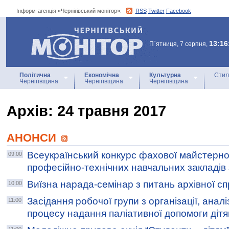
Інформ-агенція «Чернігівський монітор»:
RSS
Twitter
Facebook
Інформ-агенція
«Чернігівський монітор»
13:16
П`ятниця, 7 серпня,
Політична
Економічна
Культурна
Стил
Чернігівщина
Чернігівщина
Чернігівщина
Архiв: 24 травня 2017
АНОНСИ
Всеукраїнський конкурс фахової майстернос
09:00
професійно-технічних навчальних закладів 
Виїзна нарада-семінар з питань архівної с
10:00
Засідання робочої групи з організації, анал
11:00
процесу надання паліативної допомоги діт