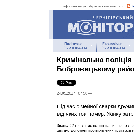
Інформ-агенція «Чернігівський монітор»:
Інформ-агенція
«Чернігівський монітор»
Політична
Економічна
Чернігівщина
Чернігівщина
Кримінальна поліція
Бобровицькому райо
24.05.2017 07:50
—
Під час сімейної сварки друж
від яких той помер. Жінку зат
Зранку 22 травня до поліції надійшло пові
швидкої допомоги про виявлення трупа жител