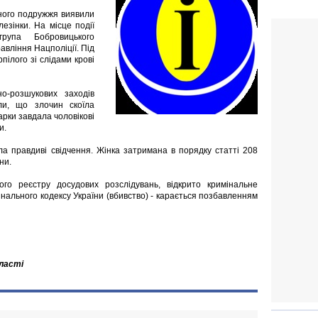
йного подружжя виявили
езінки. На місце події
група Бобровицького
равління Нацполіції. Під
ілого зі слідами крові
о-розшукових заходів
или, що злочин скоїла
арки завдала чоловікові
и.
а правдиві свідчення. Жінка затримана в порядку статті 208
ни.
о реєстру досудових розслідувань, відкрито кримінальне
нального кодексу України (вбивство) - карається позбавленням
бласті