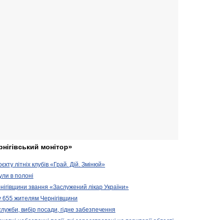
рнігівський монітор»
кту літніх клубів «Грай. Дій. Змінюй»
ули в полоні
нігівщини звання «Заслужений лікар України»
у 655 жителям Чернігівщини
 служби, вибір посади, гідне забезпечення