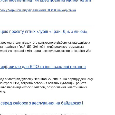
новні небезпечні події, які зареєстровані на території області
реж у Чернігові під управлінням НЕФКО виходить на
цею проєкту літніх клубів «Грай. Дій. Змінюй»
а результатами відкритого конкурсного відбору стала однією з
та підлітків «Грай. Дій. Змінюй», який реалізує громадська
rward у співпраці з міжнародною неурядовою організацією War
стиції, житло для ВПО та інші важливі питання
ад області відбулося у Чернігові 27 липня. На порядку денному
 контролі ОВА, зокрема освоєння освітніх субвенцій, робота
ішньо переміщених осіб житлом, розроблення інвестиційних
зку.
серед юніорок з веслування на байдарках і