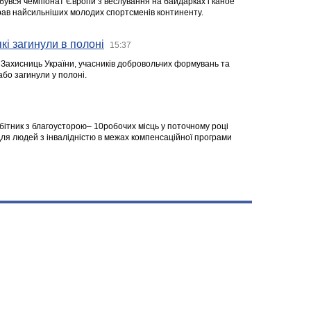
ідбувся чемпіонат Європи з веслування на байдарках і каное
ібрав найсильніших молодих спортсменів континенту.
кі загинули в полоні
15:37
а Захисниць України, учасників добровольчих формувань та
 або загинули у полоні.
робітник з благоусторою– 10робочих місць у поточному році
я людей з інвалідністю в межах компенсаційної програми