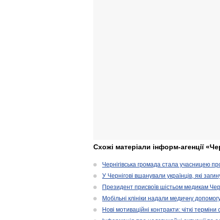
Схожі матеріали інформ-агенції «Че
Чернігівська громада стала учасницею проє
У Чернігові вшанували українців, які загин
Президент присвоїв шістьом медикам Чер
Мобільні клініки надали медичну допомог
Нові мотиваційні контракти: чіткі терміни