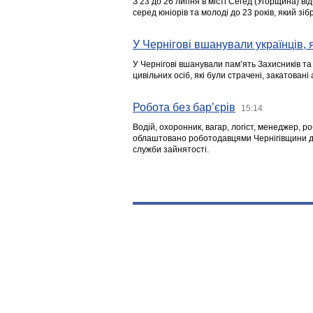
З 23 до 26 липня в місті Сегед (Угорщина) в
серед юніорів та молоді до 23 років, який з
У Чернігові вшанували українців, я
У Чернігові вшанували пам’ять Захисників т
цивільних осіб, які були страчені, закатовані
Робота без бар’єрів
15:14
Водій, охоронник, вагар, логіст, менеджер, 
облаштовано роботодавцями Чернігівщини дл
служби зайнятості.