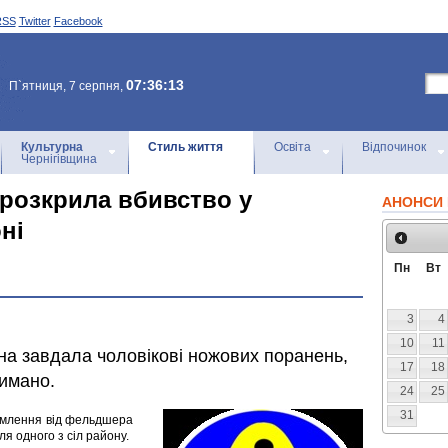
RSS
Twitter
Facebook
07:36:13
П`ятниця, 7 серпня,
Культурна
Стиль життя
Освіта
Відпочинок
Чернігівщина
 розкрила вбивство у
АНОНСИ 
ні
Пн
Вт
3
4
10
11
ина завдала чоловікові ножових поранень,
17
18
римано.
24
25
31
домлення від фельдшера
я одного з сіл району.