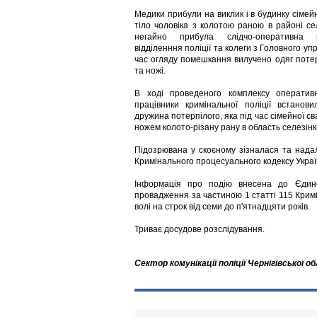
Медики прибули на виклик і в будинку сіме
тіло чоловіка з колотою раною в районі сел
негайно прибула слідчо-оперативна 
відділенння поліції та колеги з Головного уп
час огляду помешкання вилучено одяг потерп
та ножі.
В ході проведеного комплексу оперативн
працівники кримінальної поліції встанов
дружина потерпілого, яка під час сімейної св
ножем колото-різану рану в область селезінк
Підозрювана у скоєному зізналася та надал
Кримінального процесуального кодексу Украї
Інформація про подію внесена до Єдиног
провадження за частиною 1 статті 115 Кримі
волі на строк від семи до п'ятнадцяти років.
Триває досудове розслідування.
Сектор комунікації поліції Чернігівської о