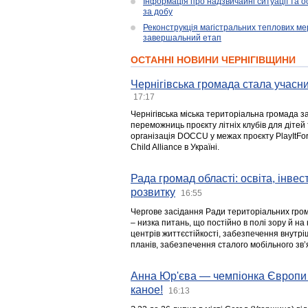
Інформація про надзвичайні ситуації та ос
за добу
Реконструкція магістральних теплових ме
завершальний етап
ОСТАННІ НОВИНИ ЧЕРНІГІВЩИНИ
Чернігівська громада стала учасни
17:17
Чернігівська міська територіальна громада з
переможниць проєкту літніх клубів для дітей 
організація DOCCU у межах проєкту PlayItFo
Child Alliance в Україні.
Рада громад області: освіта, інве
розвитку
16:55
Чергове засідання Ради територіальних гром
– низка питань, що постійно в полі зору й на
центрів життєстійкості, забезпечення внутр
планів, забезпечення сталого мобільного зв’я
Анна Юр'єва — чемпіонка Європи 
каное!
16:13