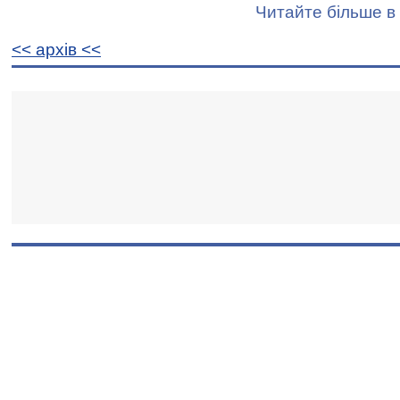
Читайте більше в 
<< архiв <<