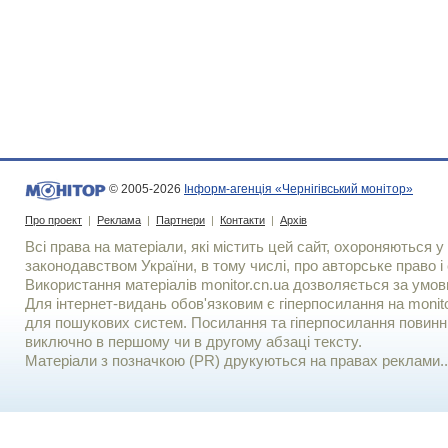
© 2005-2026
Інформ-агенція «Чернігівський монітор»
Про проект
|
Реклама
|
Партнери
|
Контакти
|
Архів
Всі права на матеріали, які містить цей сайт, охороняються у 
законодавством України, в тому числі, про авторське право і 
Використання матерiалiв monitor.cn.ua дозволяється за умов
Для iнтернет-видань обов'язковим є гiперпосилання на monito
для пошукових систем. Посилання та гіперпосилання повинні
виключно в першому чи в другому абзаці тексту.
Матеріали з позначкою (PR) друкуються на правах реклами..