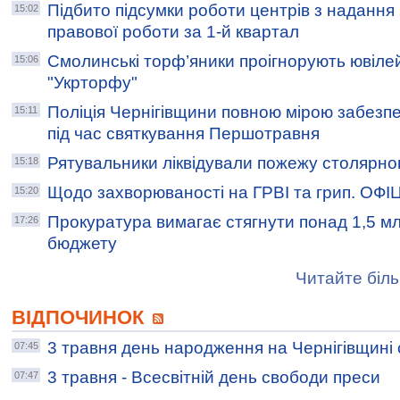
Підбито підсумки роботи центрів з надання
15:02
правової роботи за 1-й квартал
Смолинські торф’яники проігнорують ювіле
15:06
"Укрторфу"
Поліція Чернігівщини повною мірою забезп
15:11
під час святкування Першотравня
Рятувальники ліквідували пожежу столярно
15:18
Щодо захворюваності на ГРВІ та грип. ОФ
15:20
Прокуратура вимагає стягнути понад 1,5 млн
17:26
бюджету
Читайте біль
ВІДПОЧИНОК
3 травня день народження на Чернігівщині
07:45
3 травня - Всесвітній день свободи преси
07:47