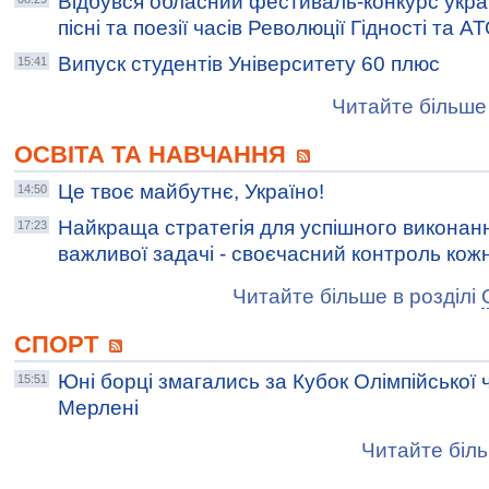
Відбувся обласний фестиваль-конкурс украї
пісні та поезії часів Революції Гідності та А
Випуск студентів Університету 60 плюс
15:41
Читайте більше 
ОСВІТА ТА НАВЧАННЯ
Це твоє майбутнє, Україно!
14:50
Найкраща стратегія для успішного виконанн
17:23
важливої задачі - своєчасний контроль кож
Читайте більше в розділі
СПОРТ
Юні борці змагались за Кубок Олімпійської 
15:51
Мерлені
Читайте біль