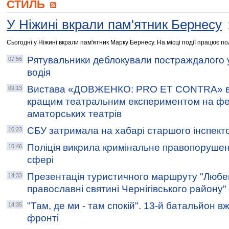
СТИЛЬ
У Ніжині вкрали пам'ятник Бернесу
Сьогодні у Ніжині вкрали пам'ятник Марку Бернесу. На місці події працює пол
Рятувальники деблокували постраждалого 
07:56
водія
Вистава «ДОВЖЕНКО: РRO ET CONTRA» в
09:13
кращим театральним експериментом на фе
аматорських театрів
СБУ затримала на хабарі старшого інспект
10:23
Поліція викрила кримінальне правопорушен
10:46
сфері
Презентація туристичного маршруту "Любе
14:33
православні святині Чернігівського району"
"Там, де ми - там спокій". 13-й батальйон в
14:35
фронті