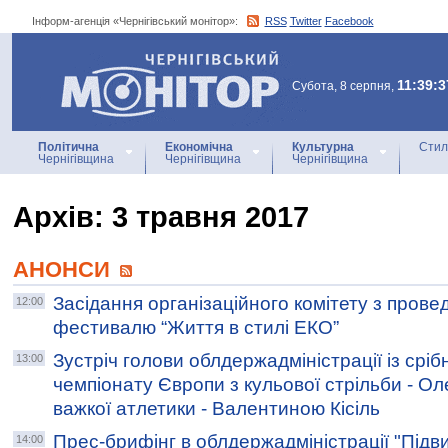
Інформ-агенція «Чернігівський монітор»:
RSS
Twitter
Facebook
Інформ-агенція
«Чернігівський монітор»
11:39:3
Субота, 8 серпня,
Політична
Економічна
Культурна
Стил
Чернігівщина
Чернігівщина
Чернігівщина
Архiв: 3 травня 2017
АНОНСИ
Засідання організаційного комітету з прове
12:00
фестивалю “Життя в стилі ЕКО”
Зустріч голови облдержадміністрації із срі
13:00
чемпіонату Європи з кульової стрільби - Ол
важкої атлетики - Валентиною Кісіль
Прес-брифінг в облдержадміністрації "Під
14:00