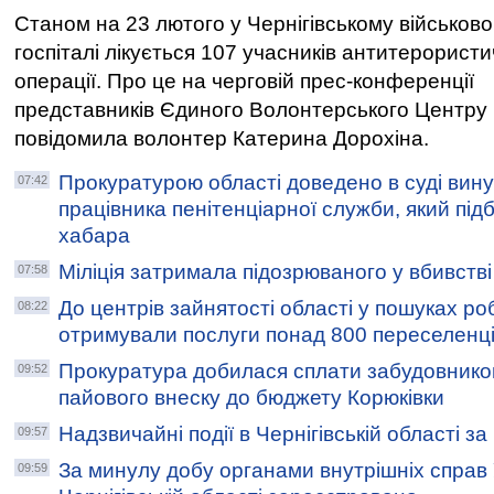
Станом на 23 лютого у Чернігівському військов
госпіталі лікується 107 учасників антитерористи
операції. Про це на черговій прес-конференції
представників Єдиного Волонтерського Центру
повідомила волонтер Катерина Дорохіна.
Прокуратурою області доведено в суді вин
07:42
працівника пенітенціарної служби, який пі
хабара
Міліція затримала підозрюваного у вбивстві
07:58
До центрів зайнятості області у пошуках р
08:22
отримували послуги понад 800 переселенц
Прокуратура добилася сплати забудовником
09:52
пайового внеску до бюджету Корюківки
Надзвичайні події в Чернігівській області з
09:57
За минулу добу органами внутрішніх справ
09:59