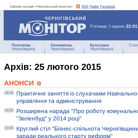
Інформ-агенція «Чернігівський монітор»:
RSS
Twitter
Facebook
Інформ-агенція
«Чернігівський монітор»
22:01
П`ятниця, 7 серпня,
Політична
Економічна
Культурна
Стил
Чернігівщина
Чернігівщина
Чернігівщина
Архiв: 25 лютого 2015
АНОНСИ
Практичне заняття із слухачами Навчально-
08:00
управління та адміністрування
Розширена нарада "Про роботу комунально
08:00
"Зеленбуд" у 2014 році"
Круглий стіл "Бізнес-спільнота Чернігівщин
10:00
заради реального старту реформ"