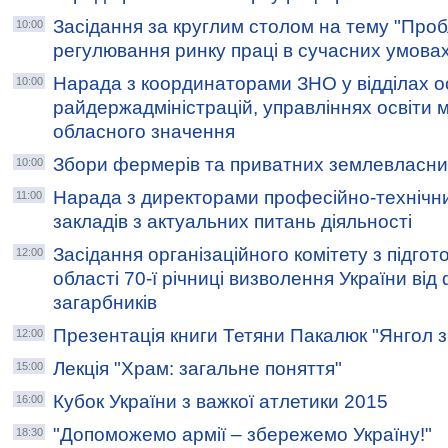
Засідання за круглим столом на тему "Про
10:00
регулювання ринку праці в сучасних умова
Нарада з координаторами ЗНО у відділах о
10:00
райдержадміністрацій, управліннях освіти м
обласного значення
Збори фермерів та приватних землевласни
10:00
Нарада з директорами професійно-технічн
11:00
закладів з актуальних питань діяльності
Засідання організаційного комітету з підгот
12:00
області 70-ї річниці визволення України ві
загарбників
Презентація книги Тетяни Пакалюк "Янгол з
12:00
Лекція "Храм: загальне поняття"
15:00
Кубок України з важкої атлетики 2015
16:00
"Допоможемо армії – збережемо Україну!"
18:30