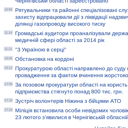
Чернігівській області зареєстровано
Рятувальники та районні спеціалізовані сл
10:56
захисту відпрацювали дії з ліквідації надзви
ділянці газопроводу високого тиску
Громадські аудитори проаналізували держав
11:14
медичній сфері області за 2014 рік
"З Україною в серці"
11:21
Обстановка на кордоні
15:05
Прокуратурою області направлено до суду
15:12
провадження за фактом вчинення жорстоко
За позовом прокуратури області на корист
17:03
підприємства стягнуто понад 800 тис. грн.
Зустріч волонтерів Ніжина з бійцями АТО
17:10
Міліція встановила особи невідомих чоловікі
17:23
23 лютого з’явилися в Чернігівській обласні