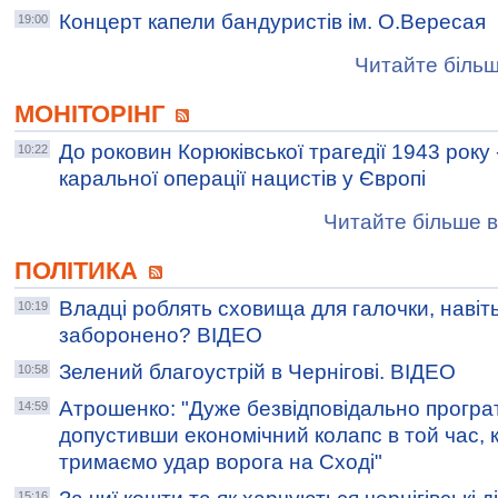
Концерт капели бандуристів ім. О.Вересая
19:00
Читайте більш
МОНІТОРІНГ
До роковин Корюківської трагедії 1943 року 
10:22
каральної операції нацистів у Європі
Читайте більше в
ПОЛІТИКА
Владці роблять сховища для галочки, навіть
10:19
заборонено? ВІДЕО
Зелений благоустрій в Чернігові. ВІДЕО
10:58
Атрошенко: "Дуже безвідповідально програт
14:59
допустивши економічний колапс в той час, 
тримаємо удар ворога на Сході"
15:16