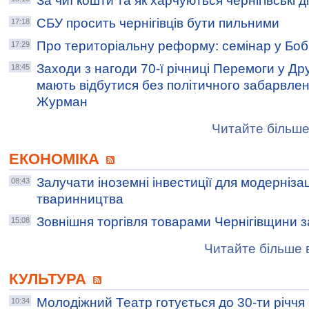
За чиї кошти та як харчуються чернігівські д
СБУ просить чернігівців бути пильними
17:18
Про територіальну реформу: семінар у Боб
17:29
Заходи з нагоди 70-ї річниці Перемоги у Друг
18:45
мають відбутися без політичного забарвле
Журман
Читайте більше
ЕКОНОМІКА
Залучати іноземні інвестиції для модернізаці
08:43
тваринництва
Зовнішня торгівля товарами Чернігівщини з
15:08
Читайте більше в
КУЛЬТУРА
Молодіжний Театр готується до 30-ти річчя
10:34