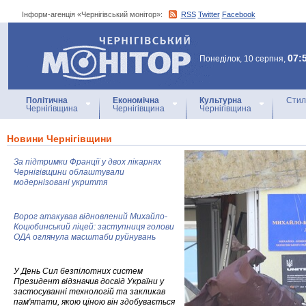
Інформ-агенція «Чернігівський монітор»:
RSS
Twitter
Facebook
Інформ-агенція
«Чернігівський монітор»
07:
Понеділок, 10 серпня,
Політична
Економічна
Культурна
Стил
Чернігівщина
Чернігівщина
Чернігівщина
Новини Чернігівщини
За підтримки Франції у двох лікарнях
Чернігівщини облаштували
модернізовані укриття
Ворог атакував відновлений Михайло-
Коцюбинський ліцей: заступниця голови
ОДА оглянула масштаби руйнувань
У День Сил безпілотних систем
Президент відзначив досвід України у
застосуванні технологій та закликав
пам'ятати, якою ціною він здобувається