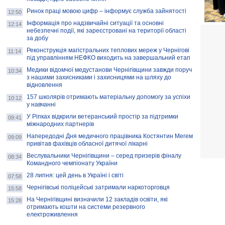
Ринок праці мовою цифр – інформує служба зайнятості
12:50
Інформація про надзвичайні ситуації та основні
12:14
небезпечні події, які зареєстровані на території області
за добу
Реконструкція магістральних теплових мереж у Чернігові
11:14
під управлінням НЕФКО виходить на завершальний етап
Медики відомчої медустанови Чернігівщини завжди поруч
10:34
з нашими захисниками і захисницями на шляху до
відновлення
157 школярів отримають матеріальну допомогу за успіхи
10:12
у навчанні
У Ріпках відкрили ветеранський простір за підтримки
09:41
міжнародних партнерів
Напередодні Дня медичного працівника Костянтин Мегем
09:09
привітав фахівців обласної дитячої лікарні
Веслувальники Чернігівщини – серед призерів фіналу
08:34
Командного чемпіонату України
28 липня: цей день в Україні і світі
07:58
Чернігівські поліцейські затримали наркоторговця
15:58
На Чернігівщині визначили 12 закладів освіти, які
15:28
отримають кошти на системи резервного
електроживлення