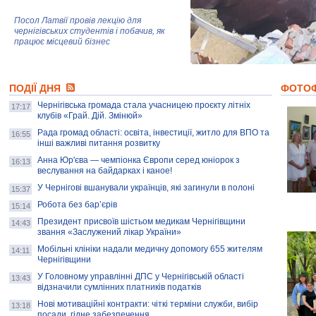
Посол Латвії провів лекцію для
чернігівських студентів і побачив, як
працює місцевий бізнес
Митці та жителі Чернігова створили
ПОДІЇ ДНЯ
колекцію про війну, емоції та тварин
ФОТО
Чернігівська громада стала учасницею проєкту літніх
17:17
клубів «Грай. Дій. Змінюй»
Рада громад області: освіта, інвестиції, житло для ВПО та
AB InBev Efes Україна підтримала
16:55
інші важливі питання розвитку
навчальний проєкт "Молодіжна бізнес-
школа", спрямований на розвиток
Анна Юр'єва — чемпіонка Європи серед юніорок з
16:13
підприємництва у Чернігівській області
веслування на байдарках і каное!
У Чернігові вшанували українців, які загинули в полоні
15:37
Золота тварина: видання Forbes
написало про чернігівця Патрона: хто і
Робота без бар’єрів
15:14
скільки на ньому заробляє? І куди
витрачають?
Президент присвоїв шістьом медикам Чернігівщини
14:43
звання «Заслужений лікар України»
Мобільні клініки надали медичну допомогу 655 жителям
14:11
Чернігівщини
У Головному управлінні ДПС у Чернігівській області
13:43
відзначили сумлінних платників податків
Нові мотиваційні контракти: чіткі терміни служби, вибір
13:18
посади, гідне забезпечення