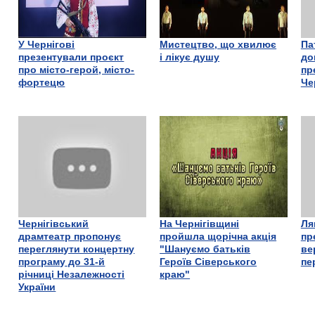
У Чернігові
Мистецтво, що хвилює
Па
презентували проєкт
і лікує душу
до
про місто-герой, місто-
пр
фортецю
Че
Чернігівський
На Чернігівщині
Ля
драмтеатр пропонує
пройшла щорічна акція
пр
переглянути концертну
"Шануємо батьків
ве
програму до 31-й
Героїв Сіверського
пе
річниці Незалежності
краю"
України