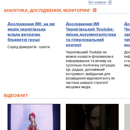
Всі новини
АНАЛІТИКА, ДОСЛІДЖЕННЯ, МОНІТОРИНГ
Дослідження ІМІ: на які
Дослідження ІМІ
До
медіа чернігівська
Чернігівський Youtube:
Че
влада витрачає
якісна документалістика
за
бюджетні гроші
та гіперлокальний
чи
контент
ко
Серед фаворитів - газети
Чернігівський Youtube не
Дос
можна назвати флагманом в
інф
інформування та впливу на
ста
суспільно-політичну ситуацію.
мед
Це, радше, допоміжний
інструмент, майданчик для
розміщення відеоконтенту як
частина ширшої стратегії
місцевих медіа.
ВІДЕОФАКТ