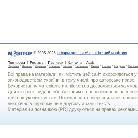
© 2005-2026
Інформ-агенція «Чернігівський монітор»
Про проект
|
Реклама
|
Партнери
|
Контакти
|
Архів
:
Серпень
*
Липень
*
Червень
*
Травень
*
Квітень
*
Березень
*
Лютий
*
Січень
*
Грудень
*
Листоп
Всі права на матеріали, які містить цей сайт, охороняються у 
законодавством України, в тому числі, про авторське право і 
Використання матерiалiв monitor.cn.ua дозволяється за умов
Для iнтернет-видань обов'язковим є гiперпосилання на monito
для пошукових систем. Посилання та гіперпосилання повинні
виключно в першому чи в другому абзаці тексту.
Матеріали з позначкою (PR) друкуються на правах реклами..