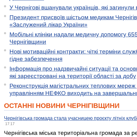
У Чернігові вшанували українців, які загинули 
Президент присвоїв шістьом медикам Чернігі
«Заслужений лікар України»
Мобільні клініки надали медичну допомогу 65
Чернігівщини
Нові мотиваційні контракти: чіткі терміни служ
гідне забезпечення
Інформація про надзвичайні ситуації та основн
які зареєстровані на території області за добу
Реконструкція магістральних теплових мереж у
управлінням НЕФКО виходить на завершальн
ОСТАННІ НОВИНИ ЧЕРНІГІВЩИНИ
Чернігівська громада стала учасницею проєкту літніх клуб
17:17
Чернігівська міська територіальна громада за 