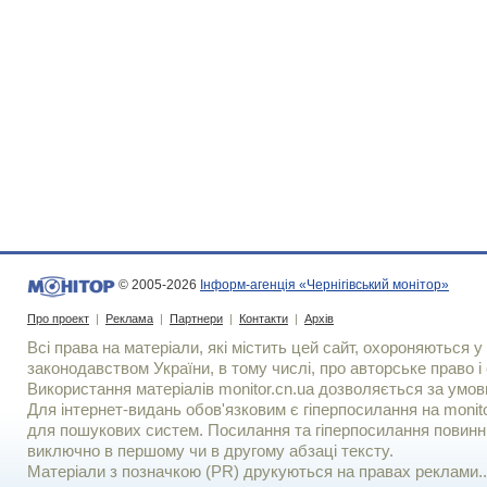
© 2005-2026
Інформ-агенція «Чернігівський монітор»
Про проект
|
Реклама
|
Партнери
|
Контакти
|
Архів
Всі права на матеріали, які містить цей сайт, охороняються у 
законодавством України, в тому числі, про авторське право і 
Використання матерiалiв monitor.cn.ua дозволяється за умов
Для iнтернет-видань обов'язковим є гiперпосилання на monito
для пошукових систем. Посилання та гіперпосилання повинні
виключно в першому чи в другому абзаці тексту.
Матеріали з позначкою (PR) друкуються на правах реклами..