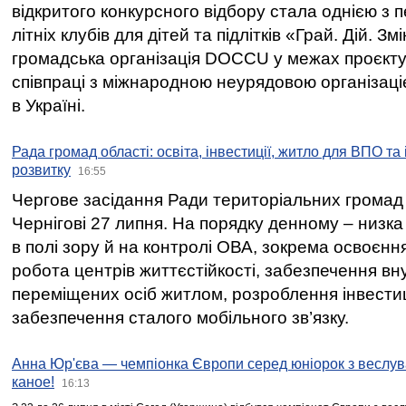
відкритого конкурсного відбору стала однією з
літніх клубів для дітей та підлітків «Грай. Дій. З
громадська організація DOCCU у межах проєкту 
співпраці з міжнародною неурядовою організаціє
в Україні.
Рада громад області: освіта, інвестиції, житло для ВПО та
розвитку
16:55
Чергове засідання Ради територіальних громад 
Чернігові 27 липня. На порядку денному – низка
в полі зору й на контролі ОВА, зокрема освоєння
робота центрів життєстійкості, забезпечення вн
переміщених осіб житлом, розроблення інвестиц
забезпечення сталого мобільного зв’язку.
Анна Юр'єва — чемпіонка Європи серед юніорок з веслув
каное!
16:13