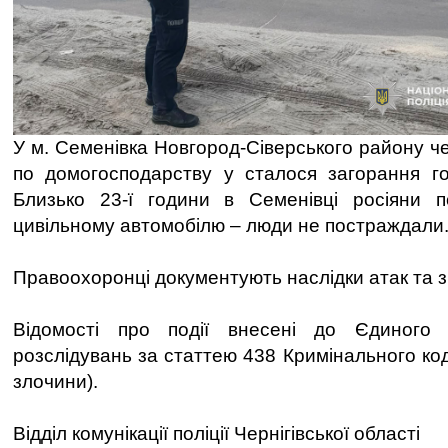
У м. Семенівка Новгород-Сіверського району ч
по домогосподарству у сталося загорання гос
Близько 23-ї години в Семенівці росіяни 
цивільному автомобілю – люди не постраждали
Правоохоронці документують наслідки атак та 
Відомості про події внесені до Єдиного 
розслідувань за статтею 438 Кримінального код
злочини).
Відділ комунікації поліції Чернігівської області