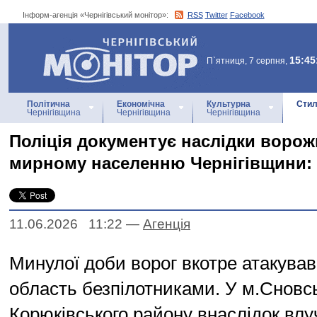
Інформ-агенція «Чернігівський монітор»:
RSS
Twitter
Facebook
Інформ-агенція
«Чернігівський монітор»
15:45
П`ятниця, 7 серпня,
Політична
Економічна
Культурна
Стил
Чернігівщина
Чернігівщина
Чернігівщина
Поліція документує наслідки ворож
мирному населенню Чернігівщини: 
11.06.2026 11:22
—
Агенцiя
Минулої доби ворог вкотре атакував
область безпілотниками. У м.Сновс
Корюківського району внаслідок вл