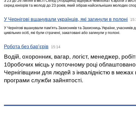
З 23 до 26 липня в місті Сегед (Угорщина) відбувся чемпіонат Європи з вес
серед юніорів та молоді до 23 років, який зібрав найсильніших молодих спо
У Чернігові вшанували українців, які загинули в полоні
15:
У Чернігові вшанували пам’ять Захисників та Захисниць України, учасників
цивільних осіб, які були страчені, закатовані або загинули у полоні.
Робота без бар’єрів
15:14
Водій, охоронник, вагар, логіст, менеджер, робі
10робочих місць у поточному році облаштован
Чернігівщини для людей з інвалідністю в межах
програми служби зайнятості.