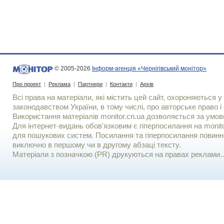
© 2005-2026
Інформ-агенція «Чернігівський монітор»
Про проект
|
Реклама
|
Партнери
|
Контакти
|
Архів
Всі права на матеріали, які містить цей сайт, охороняються у 
законодавством України, в тому числі, про авторське право і 
Використання матерiалiв monitor.cn.ua дозволяється за умов
Для iнтернет-видань обов'язковим є гiперпосилання на monito
для пошукових систем. Посилання та гіперпосилання повинні
виключно в першому чи в другому абзаці тексту.
Матеріали з позначкою (PR) друкуються на правах реклами..