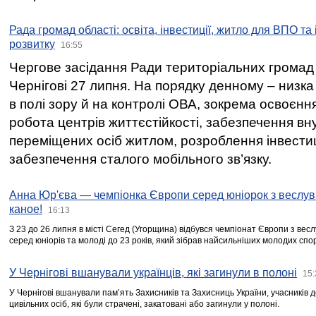
Рада громад області: освіта, інвестиції, житло для ВПО та
розвитку
16:55
Чергове засідання Ради територіальних громад 
Чернігові 27 липня. На порядку денному – низка
в полі зору й на контролі ОВА, зокрема освоєння
робота центрів життєстійкості, забезпечення вн
переміщених осіб житлом, розроблення інвестиц
забезпечення сталого мобільного зв’язку.
Анна Юр'єва — чемпіонка Європи серед юніорок з веслув
каное!
16:13
З 23 до 26 липня в місті Сегед (Угорщина) відбувся чемпіонат Європи з вес
серед юніорів та молоді до 23 років, який зібрав найсильніших молодих спо
У Чернігові вшанували українців, які загинули в полоні
15:
У Чернігові вшанували пам’ять Захисників та Захисниць України, учасників
цивільних осіб, які були страчені, закатовані або загинули у полоні.