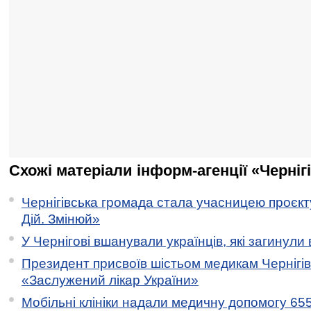
Схожі матеріали інформ-агенції «Черніг
Чернігівська громада стала учасницею проєкту 
Дій. Змінюй»
У Чернігові вшанували українців, які загинули 
Президент присвоїв шістьом медикам Чернігі
«Заслужений лікар України»
Мобільні клініки надали медичну допомогу 65