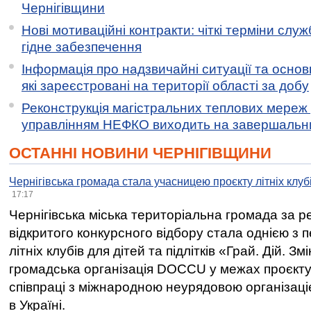
Чернігівщини
Нові мотиваційні контракти: чіткі терміни служ
гідне забезпечення
Інформація про надзвичайні ситуації та основн
які зареєстровані на території області за добу
Реконструкція магістральних теплових мереж у
управлінням НЕФКО виходить на завершальн
ОСТАННІ НОВИНИ ЧЕРНІГІВЩИНИ
Чернігівська громада стала учасницею проєкту літніх клуб
17:17
Чернігівська міська територіальна громада за 
відкритого конкурсного відбору стала однією з
літніх клубів для дітей та підлітків «Грай. Дій. З
громадська організація DOCCU у межах проєкту 
співпраці з міжнародною неурядовою організаціє
в Україні.