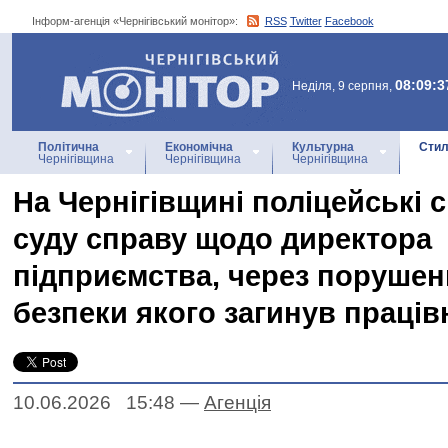
Інформ-агенція «Чернігівський монітор»:
RSS
Twitter
Facebook
Інформ-агенція
«Чернігівський монітор»
08:09:3
Неділя, 9 серпня,
Політична
Економічна
Культурна
Стил
Чернігівщина
Чернігівщина
Чернігівщина
На Чернігівщині поліцейські 
суду справу щодо директора
підприємства, через поруше
безпеки якого загинув праців
10.06.2026 15:48
—
Агенцiя