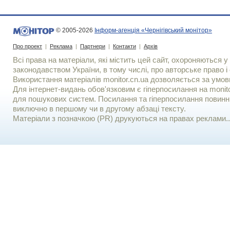
© 2005-2026
Інформ-агенція «Чернігівський монітор»
Про проект
|
Реклама
|
Партнери
|
Контакти
|
Архів
Всі права на матеріали, які містить цей сайт, охороняються у 
законодавством України, в тому числі, про авторське право і 
Використання матерiалiв monitor.cn.ua дозволяється за умов
Для iнтернет-видань обов'язковим є гiперпосилання на monito
для пошукових систем. Посилання та гіперпосилання повинні
виключно в першому чи в другому абзаці тексту.
Матеріали з позначкою (PR) друкуються на правах реклами..