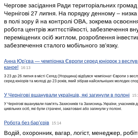
Чергове засідання Ради територіальних громад 
Чернігові 27 липня. На порядку денному – низка
в полі зору й на контролі ОВА, зокрема освоєння
робота центрів життєстійкості, забезпечення вн
переміщених осіб житлом, розроблення інвестиц
забезпечення сталого мобільного зв’язку.
Анна Юр'єва — чемпіонка Європи серед юніорок з веслув
каное!
16:13
З 23 до 26 липня в місті Сегед (Угорщина) відбувся чемпіонат Європи з вес
серед юніорів та молоді до 23 років, який зібрав найсильніших молодих спо
У Чернігові вшанували українців, які загинули в полоні
15:
У Чернігові вшанували пам’ять Захисників та Захисниць України, учасників
цивільних осіб, які були страчені, закатовані або загинули у полоні.
Робота без бар’єрів
15:14
Водій, охоронник, вагар, логіст, менеджер, робі