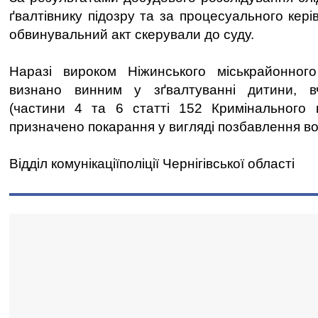
ґвалтівнику підозру та за процесуального кер
обвинувальний акт скерували до суду.
Наразі вироком Ніжинського міськрайонног
визнано винним у зґвалтуванні дитини, в
(частини 4 та 6 статті 152 Кримінального к
призначено покарання у вигляді позбавлення вол
Відділ комунікаціїполіції Чернігівської області