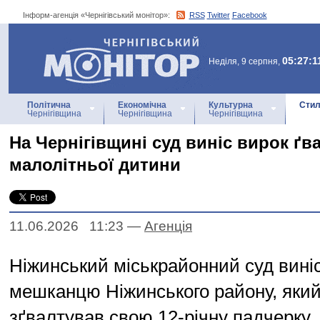
Інформ-агенція «Чернігівський монітор»:
RSS
Twitter
Facebook
Інформ-агенція
«Чернігівський монітор»
05:27:1
Неділя, 9 серпня,
Політична
Економічна
Культурна
Стил
Чернігівщина
Чернігівщина
Чернігівщина
На Чернігівщині суд виніс вирок ґв
малолітньої дитини
11.06.2026 11:23
—
Агенцiя
Ніжинський міськрайонний суд вині
мешканцю Ніжинського району, який
зґвалтував свою 12-річну падчерку.