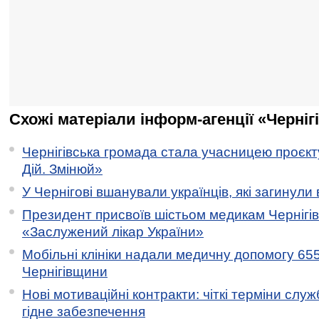
Схожі матеріали інформ-агенції «Черніг
Чернігівська громада стала учасницею проєкту 
Дій. Змінюй»
У Чернігові вшанували українців, які загинули 
Президент присвоїв шістьом медикам Чернігі
«Заслужений лікар України»
Мобільні клініки надали медичну допомогу 65
Чернігівщини
Нові мотиваційні контракти: чіткі терміни служ
гідне забезпечення