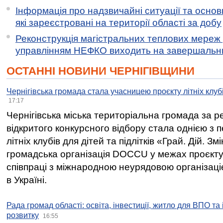
Інформація про надзвичайні ситуації та основн
які зареєстровані на території області за добу
Реконструкція магістральних теплових мереж у
управлінням НЕФКО виходить на завершальн
ОСТАННІ НОВИНИ ЧЕРНІГІВЩИНИ
Чернігівська громада стала учасницею проєкту літніх клуб
17:17
Чернігівська міська територіальна громада за 
відкритого конкурсного відбору стала однією з
літніх клубів для дітей та підлітків «Грай. Дій. З
громадська організація DOCCU у межах проєкту 
співпраці з міжнародною неурядовою організаціє
в Україні.
Рада громад області: освіта, інвестиції, житло для ВПО та
розвитку
16:55