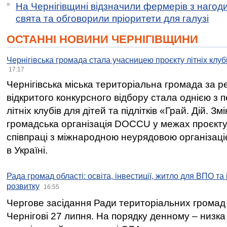
На Чернігівщині відзначили фермерів з нагод
свята та обговорили пріоритети для галузі
ОСТАННІ НОВИНИ ЧЕРНІГІВЩИНИ
Чернігівська громада стала учасницею проєкту літніх клуб
17:17
Чернігівська міська територіальна громада за 
відкритого конкурсного відбору стала однією з
літніх клубів для дітей та підлітків «Грай. Дій. З
громадська організація DOCCU у межах проєкту 
співпраці з міжнародною неурядовою організаціє
в Україні.
Рада громад області: освіта, інвестиції, житло для ВПО та
розвитку
16:55
Чергове засідання Ради територіальних громад 
Чернігові 27 липня. На порядку денному – низка