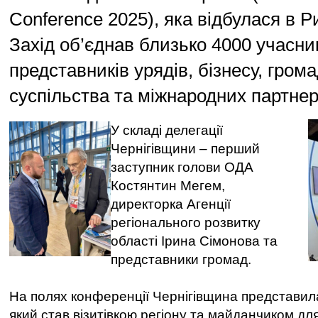
Conference 2025), яка відбулася в Р
Захід об’єднав близько 4000 учасник
представників урядів, бізнесу, гром
суспільства та міжнародних партнер
У складі делегації
Чернігівщини – перший
заступник голови ОДА
Костянтин Мегем,
директорка Агенції
регіонального розвитку
області Ірина Сімонова та
представники громад.
На полях конференції Чернігівщина представил
який став візитівкою регіону та майданчиком д