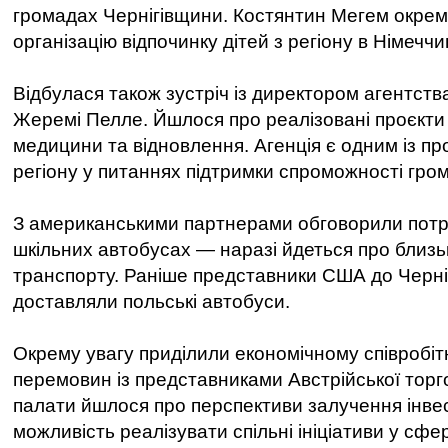
громадах Чернігівщини. Костянтин Мегем окрем
організацію відпочинку дітей з регіону в Німеччин
Відбулася також зустріч із директором агентства
Жеремі Пелле. Йшлося про реалізовані проєкти 
медицини та відновлення. Агенція є одним із пр
регіону у питаннях підтримки спроможності гро
З американськими партнерами обговорили потр
шкільних автобусах — наразі йдеться про близь
транспорту. Раніше представники США до Черн
доставляли польські автобуси.
Окрему увагу приділили економічному співробітн
перемовин із представниками Австрійської тор
палати йшлося про перспективи залучення інвес
можливість реалізувати спільні ініціативи у сфе