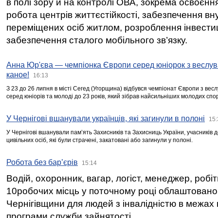
в полі зору й на контролі ОВА, зокрема освоєння
робота центрів життєстійкості, забезпечення вн
переміщених осіб житлом, розроблення інвестиц
забезпечення сталого мобільного зв’язку.
Анна Юр'єва — чемпіонка Європи серед юніорок з веслув
каное!
16:13
З 23 до 26 липня в місті Сегед (Угорщина) відбувся чемпіонат Європи з вес
серед юніорів та молоді до 23 років, який зібрав найсильніших молодих спо
У Чернігові вшанували українців, які загинули в полоні
15:
У Чернігові вшанували пам’ять Захисників та Захисниць України, учасників
цивільних осіб, які були страчені, закатовані або загинули у полоні.
Робота без бар’єрів
15:14
Водій, охоронник, вагар, логіст, менеджер, робі
10робочих місць у поточному році облаштован
Чернігівщини для людей з інвалідністю в межах
програми служби зайнятості.