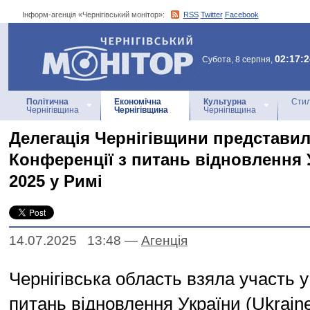
Інформ-агенція «Чернігівський монітор»:
RSS
Twitter
Facebook
Інформ-агенція
«Чернігівський монітор»
02:17:2
Субота, 8 серпня,
Політична
Економічна
Культурна
Стил
Чернігівщина
Чернігівщина
Чернігівщина
Делегація Чернігівщини представил
Конференції з питань відновлення 
2025 у Римі
14.07.2025 13:48
—
Агенцiя
Чернігівська область взяла участь у
питань відновлення України (Ukrain