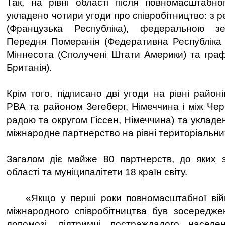
Так, на рівні області після повномасштабно
укладено чотири угоди про співробітництво: з р
(Французька Республіка), федеральною з
Передня Померанія (Федеративна Республіка 
Міннесота (Сполучені Штати Америки) та гра
Британія).
Крім того, підписано дві угоди на рівні районі
РВА та районом Зегеберг, Німеччина і між Чер
радою та округом Гіссен, Німеччина) та укладе
міжнародне партнерство на рівні територіальни
Загалом діє майже 80 партнерств, до яких 
області та муніципалітети 18 країн світу.
«Якщо у перші роки повномасштабної війн
міжнародного співробітництва був зосередже
допомозі, підтримці постраждалого населе