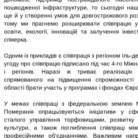
пошкодженої інфраструктури, то сьогодні на
ще й у створенні умов для довгострокового ро
тому ми прагнемо розширювати співпрацю у
освіти, екології, інновацій та залучення інве
спікерка.
Одним із прикладів є співпраця з регіоном Іль-
угоду про співпрацю підписано під час 4-го Між
і регіонів. Наразі ж триває реалізація 
спрямованого на підвищення спроможності
області брати участь у програмах і фондах Євр
У межах співпраці з федеральною землею 
Померанія опрацьовуються ініціативи у сф
сталого управління торфовищами, розвитку п
культури, а також поглиблення співпраці мі
професійними об'єднаннями. Важливим нап