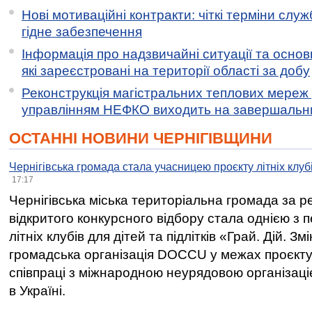
Нові мотиваційні контракти: чіткі терміни служ
гідне забезпечення
Інформація про надзвичайні ситуації та основн
які зареєстровані на території області за добу
Реконструкція магістральних теплових мереж у
управлінням НЕФКО виходить на завершальн
ОСТАННІ НОВИНИ ЧЕРНІГІВЩИНИ
Чернігівська громада стала учасницею проєкту літніх клуб
17:17
Чернігівська міська територіальна громада за 
відкритого конкурсного відбору стала однією з
літніх клубів для дітей та підлітків «Грай. Дій. З
громадська організація DOCCU у межах проєкту 
співпраці з міжнародною неурядовою організаціє
в Україні.