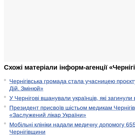
Схожі матеріали інформ-агенції «Черніг
Чернігівська громада стала учасницею проєкту 
Дій. Змінюй»
У Чернігові вшанували українців, які загинули 
Президент присвоїв шістьом медикам Чернігі
«Заслужений лікар України»
Мобільні клініки надали медичну допомогу 65
Чернігівщини