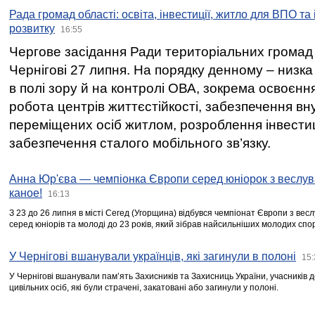
Рада громад області: освіта, інвестиції, житло для ВПО та
розвитку
16:55
Чергове засідання Ради територіальних громад 
Чернігові 27 липня. На порядку денному – низка
в полі зору й на контролі ОВА, зокрема освоєння
робота центрів життєстійкості, забезпечення вн
переміщених осіб житлом, розроблення інвестиц
забезпечення сталого мобільного зв’язку.
Анна Юр'єва — чемпіонка Європи серед юніорок з веслув
каное!
16:13
З 23 до 26 липня в місті Сегед (Угорщина) відбувся чемпіонат Європи з вес
серед юніорів та молоді до 23 років, який зібрав найсильніших молодих спо
У Чернігові вшанували українців, які загинули в полоні
15:
У Чернігові вшанували пам’ять Захисників та Захисниць України, учасників
цивільних осіб, які були страчені, закатовані або загинули у полоні.