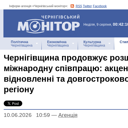
Інформ-агенція «Чернігівський монітор»:
RSS
Twitter
Facebook
Інформ-агенція
«Чернігівський монітор»
00:42:1
Неділя, 9 серпня,
Політична
Економічна
Культурна
Стил
Чернігівщина
Чернігівщина
Чернігівщина
Чернігівщина продовжує ро
міжнародну співпрацю: акцен
відновленні та довгостроков
регіону
10.06.2026 10:59
—
Агенцiя