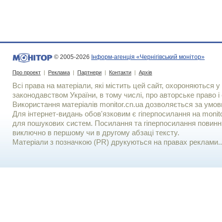
© 2005-2026
Інформ-агенція «Чернігівський монітор»
Про проект
|
Реклама
|
Партнери
|
Контакти
|
Архів
Всі права на матеріали, які містить цей сайт, охороняються у 
законодавством України, в тому числі, про авторське право і 
Використання матерiалiв monitor.cn.ua дозволяється за умов
Для iнтернет-видань обов'язковим є гiперпосилання на monito
для пошукових систем. Посилання та гіперпосилання повинні
виключно в першому чи в другому абзаці тексту.
Матеріали з позначкою (PR) друкуються на правах реклами..